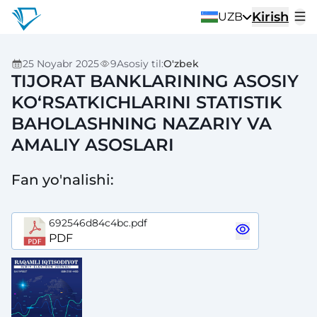
Kirish
UZB
25 Noyabr 2025
9
Asosiy til
:
O'zbek
TIJORAT BANKLARINING ASOSIY
KO‘RSATKICHLARINI STATISTIK
BAHOLASHNING NAZARIY VA
AMALIY ASOSLARI
Fan yo'nalishi
:
692546d84c4bc.pdf
PDF