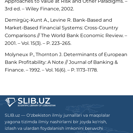
Approaches to Value at Risk and Other Paradigms. –
3rd ed. – Wiley Finance, 2002.
Demirgüç-Kunt A., Levine R. Bank-Based and
Market-Based Financial Systems: Cross-Country
Comparisons // The World Bank Economic Review. –
2001. – Vol. 15(3). – P. 223–265.
Molyneux P., Thornton J. Determinants of European
Bank Profitability: A Note // Journal of Banking &
Finance. – 1992. – Vol. 16(6). – P. 1173–1178.
SLIB.uz — O'zbekiston ilmiy jurnallari va maqolalar
yagona tizimda ilmiy nashirlarni bir joyda ko'rish,
izlash va ulardan foydalanish imkonini beruvchi