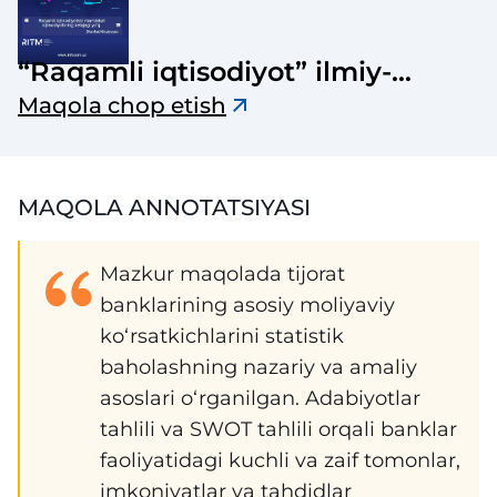
“Raqamli iqtisodiyot” ilmiy-
elektron jurnali
Maqola chop etish
MAQOLA ANNOTATSIYASI
Mazkur maqolada tijorat
banklarining asosiy moliyaviy
ko‘rsatkichlarini statistik
baholashning nazariy va amaliy
asoslari o‘rganilgan. Adabiyotlar
tahlili va SWOT tahlili orqali banklar
faoliyatidagi kuchli va zaif tomonlar,
imkoniyatlar va tahdidlar