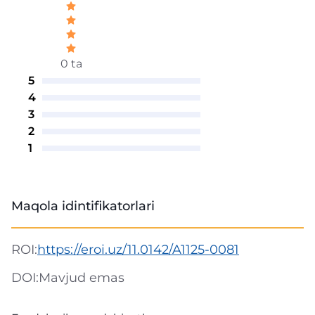
0 ta
5
4
3
2
1
Maqola idintifikatorlari
ROI:
https://eroi.uz/11.0142/A1125-0081
DOI:
Mavjud emas