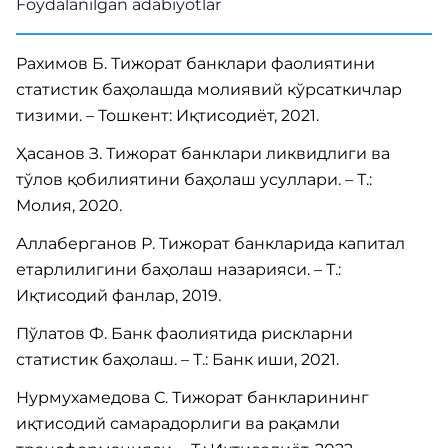
Foydalanilgan adabiyotlar
Рахимов Б. Тижорат банклари фаолиятини
статистик баҳолашда молиявий кўрсаткичлар
тизими. – Тошкент: Иқтисодиёт, 2021.
Ҳасанов З. Тижорат банклари ликвидлиги ва
тўлов қобилиятини баҳолаш усуллари. – Т.:
Молия, 2020.
Аллаберганов Р. Тижорат банкларида капитал
етарлилигини баҳолаш назарияси. – Т.:
Иқтисодий фанлар, 2019.
Пўлатов Ф. Банк фаолиятида рискларни
статистик баҳолаш. – Т.: Банк иши, 2021.
Нурмухамедова С. Тижорат банкларининг
иқтисодий самарадорлиги ва рақамли