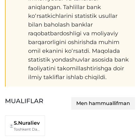
aniqlangan. Tahlillar bank
ko‘rsatkichlarini statistik usullar
bilan baholash banklar
raqobatbardoshligi va moliyaviy
barqarorligini oshirishda muhim
omil ekanini ko‘rsatdi. Maqolada
statistik yondashuvlar asosida bank
faoliyatini takomillashtirishga doir
ilmiy takliflar ishlab chiqildi.
MUALIFLAR
Men hammuallifman
S.Nuraliev
Toshkent Davlat iqtisodiyot universiteti