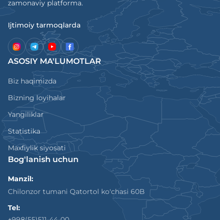
zamonaviy platforma.
Ijtimoiy tarmoqlarda
ASOSIY MA'LUMOTLAR
Biz haqimizda
Bizning loyihalar
Yangiliklar
Statistika
Maxfiylik siyosati
Bog'lanish uchun
Manzil:
Chilonzor tumani Qatortol ko'chasi 60B
Tel:
+998(55)511-44-00