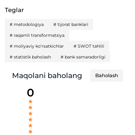
Teglar
#
metodologiya
#
tijorat banklari
#
raqamli transformatsiya
#
moliyaviy ko‘rsatkichlar
#
SWOT tahlili
#
statistik baholash
#
bank samaradorligi
Maqolani baholang
Baholash
0