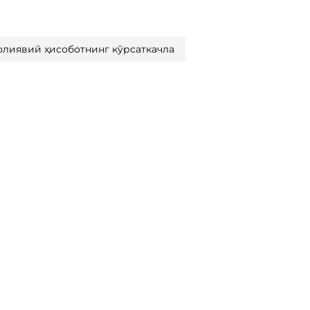
олиявий ҳисоботнинг кўрсаткачла