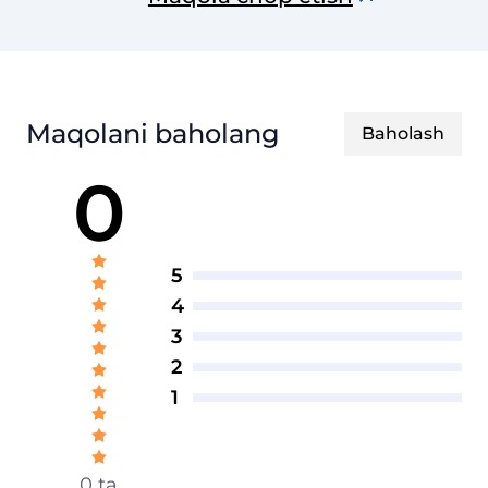
Maqolani baholang
Baholash
0
5
4
3
2
1
0 ta