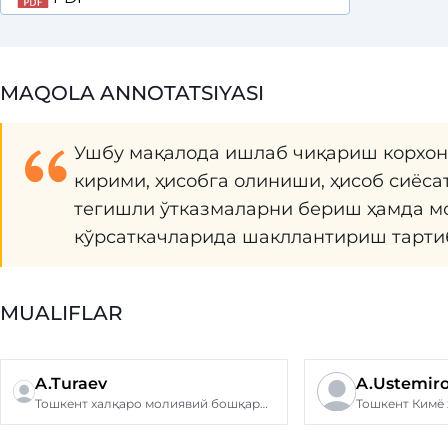
MAQOLA ANNOTATSIYASI
Ушбу мақалода ишлаб чиқариш корхона
кирими, ҳисобга олиниши, ҳисоб сиёса
тегишли ўтказмаларни бериш ҳамда м
кўрсаткачларида шакллантириш тарти
MUALIFLAR
A.Turaev
A.Ustemir
Тошкент халқаро молиявий бошқарув ва технологиялар унверситети