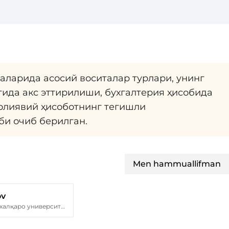
ларида асосий воситалар турлари, унинг
тида акс эттирилиши, бухгалтерия ҳисобида
олиявий ҳисоботнинг тегишли
би очиб берилган.
Men hammuallifman
ov
Тошкент Кимё халқаро университети