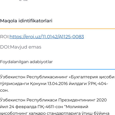
Maqola idintifikatorlari
ROI:
https://eroi.uz/11.0142/A1125-0083
DOI:
Mavjud emas
Foydalanilgan adabiyotlar
Ўзбекистон Республикасининг «Бухгалтерия ҳисоби
тўғрисида»ги Қонуни 13.04.2016 йилдаги ЎРҚ-404-
сон.
Ўзбекистон Республикаси Президентининг 2020
йил 24 февралда ПҚ-4611-сон “Молиявий
ҳисоботнинг халқаро стандартларига ўтиш бўйича