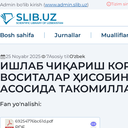
Tizim sinov 
Admin bo'lib kirish
(
www.admin.slib.uz
)
Bosh sahifa
Jurnallar
Muallifla
25 Noyabr 2025
7
Asosiy til
:
O'zbek
ИШЛАБ ЧИҚАРИШ КО
ВОСИТАЛАР ҲИСОБИН
АСОСИДА ТАКОМИЛ
Fan yo'nalishi
:
69254776bc61d.pdf
PDF