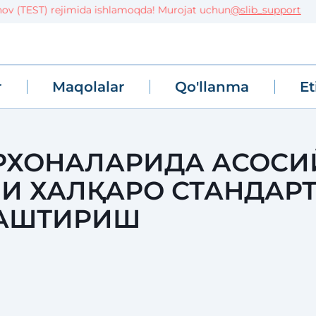
(TEST) rejimida ishlamoqda! Murojat uchun
@slib_support
r
Maqolalar
Qo'llanma
Et
РХОНАЛАРИДА АСОСИ
И ХАЛҚАРО СТАНДАР
ЛАШТИРИШ