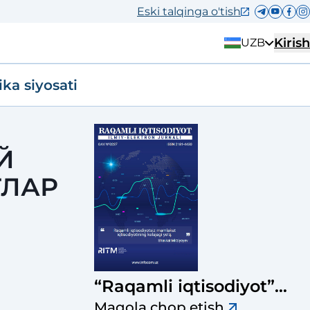
Eski talqinga o'tish
Kirish
UZB
ika siyosati
Й
ТЛАР
“Raqamli iqtisodiyot”
ilmiy-elektron jurnali
Maqola chop etish