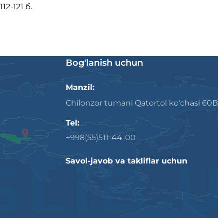
112-121 б.
Bog'lanish uchun
Manzil:
Chilonzor tumani Qatortol ko'chasi 60B
Tel:
+998(55)511-44-00
Savol-javob va takliflar uchun