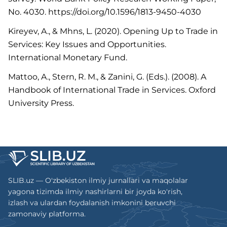
No. 4030. https://doi.org/10.1596/1813-9450-4030
Kireyev, A., & Mhns, L. (2020). Opening Up to Trade in
Services: Key Issues and Opportunities.
International Monetary Fund.
Mattoo, A., Stern, R. M., & Zanini, G. (Eds.). (2008). A
Handbook of International Trade in Services. Oxford
University Press.
SLIB.uz — O'zbekiston ilmiy jurnallari va maqolalar
yagona tizimda ilmiy nashirlarni bir joyda ko'rish,
izlash va ulardan foydalanish imkonini beruvchi
zamonaviy platforma.