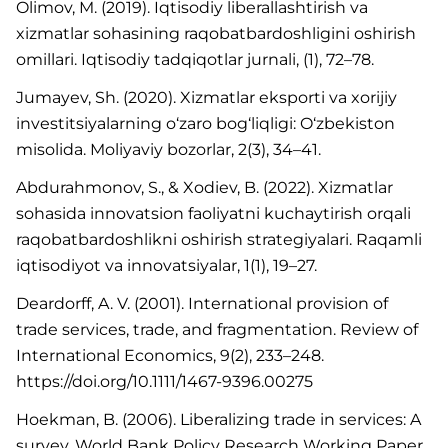
Olimov, M. (2019). Iqtisodiy liberallashtirish va
xizmatlar sohasining raqobatbardoshligini oshirish
omillari. Iqtisodiy tadqiqotlar jurnali, (1), 72–78.
Jumayev, Sh. (2020). Xizmatlar eksporti va xorijiy
investitsiyalarning o‘zaro bog‘liqligi: O‘zbekiston
misolida. Moliyaviy bozorlar, 2(3), 34–41.
Abdurahmonov, S., & Xodiev, B. (2022). Xizmatlar
sohasida innovatsion faoliyatni kuchaytirish orqali
raqobatbardoshlikni oshirish strategiyalari. Raqamli
iqtisodiyot va innovatsiyalar, 1(1), 19–27.
Deardorff, A. V. (2001). International provision of
trade services, trade, and fragmentation. Review of
International Economics, 9(2), 233–248.
https://doi.org/10.1111/1467-9396.00275
Hoekman, B. (2006). Liberalizing trade in services: A
survey. World Bank Policy Research Working Paper,