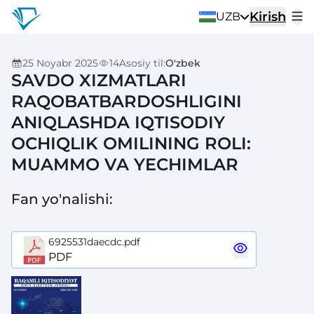
Kirish
UZB
25 Noyabr 2025
14
Asosiy til
:
O'zbek
SAVDO XIZMATLARI
RAQOBATBARDOSHLIGINI
ANIQLASHDA IQTISODIY
OCHIQLIK OMILINING ROLI:
MUAMMO VA YECHIMLAR
Fan yo'nalishi
:
6925531daecdc.pdf
PDF