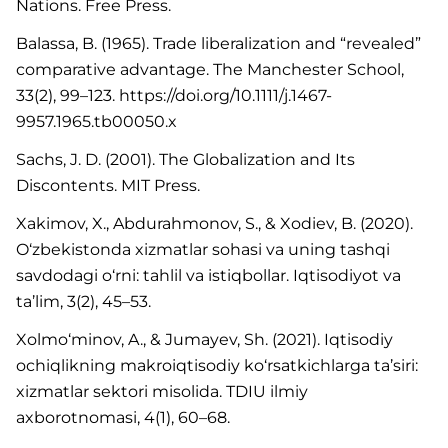
Nations. Free Press.
Balassa, B. (1965). Trade liberalization and “revealed”
comparative advantage. The Manchester School,
33(2), 99–123. https://doi.org/10.1111/j.1467-
9957.1965.tb00050.x
Sachs, J. D. (2001). The Globalization and Its
Discontents. MIT Press.
Xakimov, X., Abdurahmonov, S., & Xodiev, B. (2020).
O‘zbekistonda xizmatlar sohasi va uning tashqi
savdodagi o‘rni: tahlil va istiqbollar. Iqtisodiyot va
ta’lim, 3(2), 45–53.
Xolmo‘minov, A., & Jumayev, Sh. (2021). Iqtisodiy
ochiqlikning makroiqtisodiy ko‘rsatkichlarga ta’siri:
xizmatlar sektori misolida. TDIU ilmiy
axborotnomasi, 4(1), 60–68.