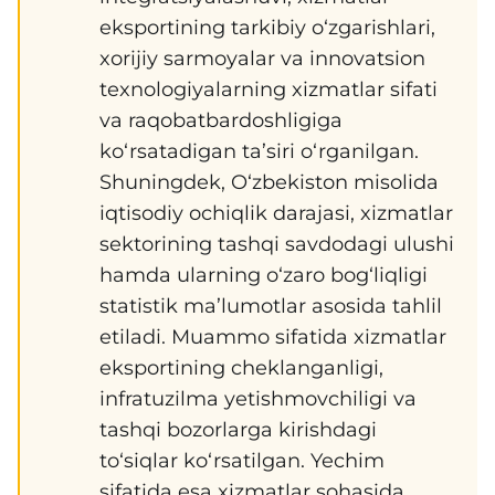
eksportining tarkibiy o‘zgarishlari,
xorijiy sarmoyalar va innovatsion
texnologiyalarning xizmatlar sifati
va raqobatbardoshligiga
ko‘rsatadigan ta’siri o‘rganilgan.
Shuningdek, O‘zbekiston misolida
iqtisodiy ochiqlik darajasi, xizmatlar
sektorining tashqi savdodagi ulushi
hamda ularning o‘zaro bog‘liqligi
statistik ma’lumotlar asosida tahlil
etiladi. Muammo sifatida xizmatlar
eksportining cheklanganligi,
infratuzilma yetishmovchiligi va
tashqi bozorlarga kirishdagi
to‘siqlar ko‘rsatilgan. Yechim
sifatida esa xizmatlar sohasida