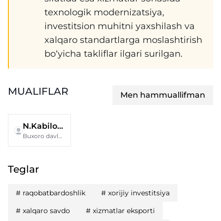
texnologik modernizatsiya,
investitsion muhitni yaxshilash va
xalqaro standartlarga moslashtirish
bo‘yicha takliflar ilgari surilgan.
MUALIFLAR
Men hammuallifman
N.Kabilova
Buxoro davlat texnika universiteti
Teglar
#
raqobatbardoshlik
#
xorijiy investitsiya
#
xalqaro savdo
#
xizmatlar eksporti