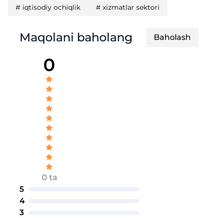
#
iqtisodiy ochiqlik
#
xizmatlar sektori
Maqolani baholang
Baholash
0
0 ta
5
4
3