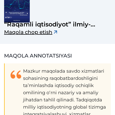
“Raqamli iqtisodiyot” ilmiy-
elektron jurnali
Maqola chop etish
MAQOLA ANNOTATSIYASI
Mazkur maqolada savdo xizmatlari
sohasining raqobatbardoshligini
ta’minlashda iqtisodiy ochiqlik
omilining o‘rni nazariy va amaliy
jihatdan tahlil qilinadi. Tadqiqotda
milliy iqtisodiyotning global tizimga
integratsiyalashuvi, xizmatlar