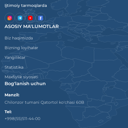
Ijtimoiy tarmoqlarda
ASOSIY MA'LUMOTLAR
Biz haqimizda
Bizning loyihalar
Yangiliklar
Statistika
Maxfiylik siyosati
Bog'lanish uchun
Manzil:
Chilonzor tumani Qatortol ko'chasi 60B
Tel:
+998(55)511-44-00