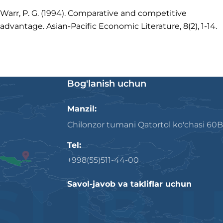
Warr, P. G. (1994). Comparative and competitive
advantage. Asian‐Pacific Economic Literature, 8(2), 1-14.
Bog'lanish uchun
Manzil:
Chilonzor tumani Qatortol ko'chasi 60B
Tel:
+998(55)511-44-00
Savol-javob va takliflar uchun