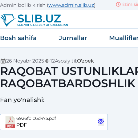
Tizim sin
Admin bo'lib kirish
(
www.admin.slib.uz
)
Bosh sahifa
Jurnallar
Muallifla
26 Noyabr 2025
12
Asosiy til
:
O'zbek
RAQOBAT USTUNLIKLARI
RAQOBATBARDOSHLIK
Fan yo'nalishi
:
6926fc1c6d475.pdf
PDF