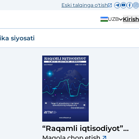
Eski talqinga o'tish
Kirish
UZB
ika siyosati
“Raqamli iqtisodiyot”
ilmiy-elektron jurnali
Maqola chop etish