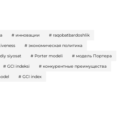
ya
#
инновации
#
raqobatbardoshlik
iveness
#
экономическая политика
odiy siyosat
#
Porter modeli
#
модель Портера
#
GCI indeksi
#
конкурентные преимущества
model
#
GCI index