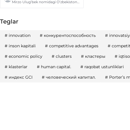
Mirzo Ulug‘bek nomidagi O‘zbekiston Milliy universiteti
Teglar
#
innovation
#
конкурентоспособность
#
innovatsi
#
inson kapitali
#
competitive advantages
#
competit
#
economic policy
#
clusters
#
кластеры
#
iqtis
#
klasterlar
#
human capital.
#
raqobat ustunliklari
#
индекс GCI
#
человеческий капитал.
#
Porter’s 