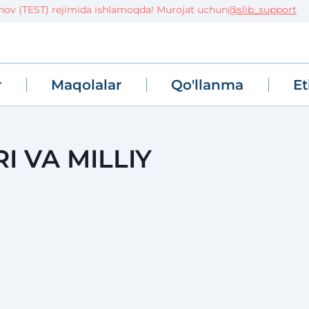
ov (TEST) rejimida ishlamoqda! Murojat uchun
@slib_support
r
Maqolalar
Qo'llanma
Et
 VA MILLIY