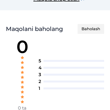
Maqolani baholang
Baholash
0
5
4
3
2
1
0 ta