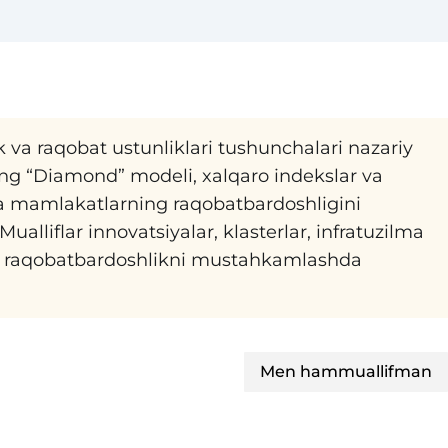
va raqobat ustunliklari tushunchalari nazariy
rning “Diamond” modeli, xalqaro indekslar va
a mamlakatlarning raqobatbardoshligini
 Mualliflar innovatsiyalar, klasterlar, infratuzilma
liy raqobatbardoshlikni mustahkamlashda
Men hammuallifman