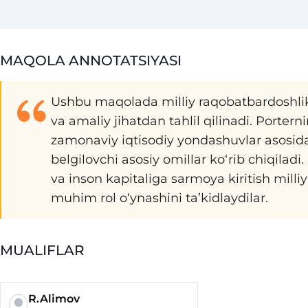
MAQOLA ANNOTATSIYASI
Ushbu maqolada milliy raqobatbardoshlik 
va amaliy jihatdan tahlil qilinadi. Porte
zamonaviy iqtisodiy yondashuvlar asosid
belgilovchi asosiy omillar ko‘rib chiqiladi.
va inson kapitaliga sarmoya kiritish mil
muhim rol o‘ynashini ta’kidlaydilar.
MUALIFLAR
R.Alimov