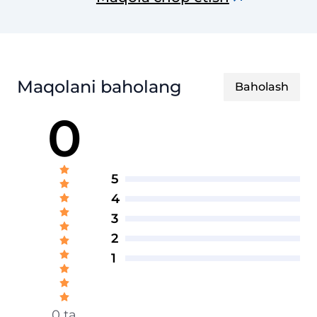
Maqolani baholang
Baholash
0
5
4
3
2
1
0 ta