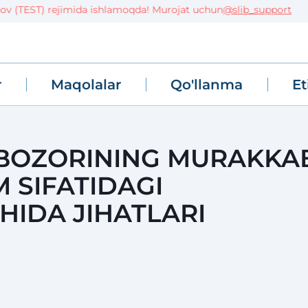
 (TEST) rejimida ishlamoqda! Murojat uchun
@slib_support
r
Maqolalar
Qo'llanma
Et
 BOZORINING MURAKKA
 SIFATIDAGI
HIDA JIHATLARI