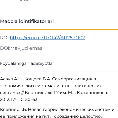
Maqola idintifikatorlari
ROI:
https://eroi.uz/11.0142/A1125-0107
DOI:
Mavjud emas
Foydalanilgan adabiyotlar
Асаул А.Н., Кощеев В.А. Самоорганизация в
экономических системах и этнополитических
системах // Вестник ИжГТУ им. М.Т. Калашникова.
2012. № 1. С. 50–53.
Клейнер Г.Б. Новая теория экономических систем и
ее приложения на пути к созданию целостной