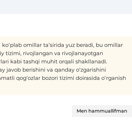
ko‘plab omillar ta’sirida yuz beradi, bu omillar
y tizimi, rivojlangan va rivojlanayotgan
rlari kabi tashqi muhit orqali shakllanadi.
y javob berishini va qanday o‘zgarishini
atli qog‘ozlar bozori tizimi doirasida o‘rganish
Men hammuallifman