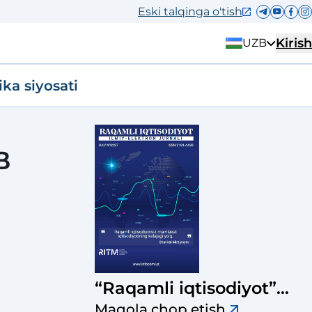
Eski talqinga o'tish
Kirish
UZB
ika siyosati
B
“Raqamli iqtisodiyot”
ilmiy-elektron jurnali
Maqola chop etish