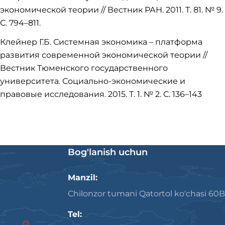
экономической теории // Вестник РАН. 2011. Т. 81. № 9.
С. 794–811.
Клейнер Г.Б. Системная экономика – платформа
развития современной экономической теории //
Вестник Тюменского государственного
университета. Социально-экономические и
правовые исследования. 2015. Т. 1. № 2. С. 136–143
Bog'lanish uchun
Manzil:
Chilonzor tumani Qatortol ko'chasi 60B
Tel: