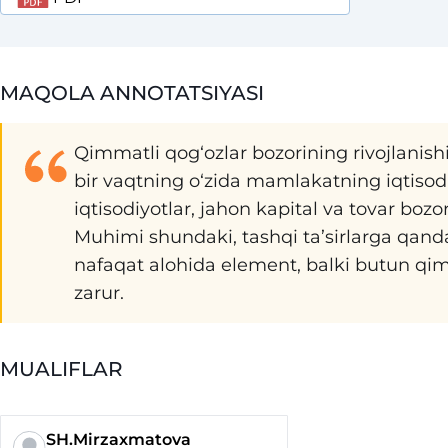
MAQOLA ANNOTATSIYASI
Qimmatli qog‘ozlar bozorining rivojlanishi 
bir vaqtning o‘zida mamlakatning iqtisodi
iqtisodiyotlar, jahon kapital va tovar bozo
Muhimi shundaki, tashqi ta’sirlarga qanda
nafaqat alohida element, balki butun qimm
zarur.
MUALIFLAR
SH.Mirzaxmatova