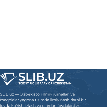
SLIB.uz — O'zbekiston ilmiy jurnallari va
maqolalar yagona tizimda ilmiy nashirlarni bir
joyda ko'rish, izlash va ulardan foydalanish