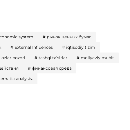
conomic system
#
рынок ценных бумаг
k
#
External Influences
#
iqtisodiy tizim
ozlar bozori
#
tashqi ta’sirlar
#
moliyaviy muhit
действия
#
финансовая среда
tematic analysis.