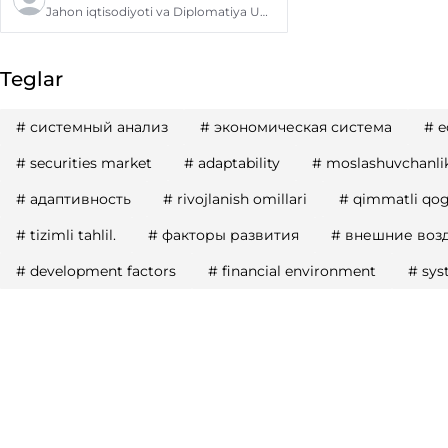
Jahon iqtisodiyoti va Diplomatiya Universiteti
Teglar
#
системный анализ
#
экономическая система
#
e
#
securities market
#
adaptability
#
moslashuvchanli
#
адаптивность
#
rivojlanish omillari
#
qimmatli qog‘
#
tizimli tahlil.
#
факторы развития
#
внешние воз
#
development factors
#
financial environment
#
sys