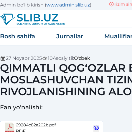
Tizim sinov
Admin bo'lib kirish
(
www.admin.slib.uz
)
Bosh sahifa
Jurnallar
Muallifla
27 Noyabr 2025
10
Asosiy til
:
O'zbek
QIMMATLI QOG‘OZLAR
MOSLASHUVCHAN TIZIM
RIVOJLANISHINING ALO
Fan yo'nalishi
:
69284c82a202b.pdf
PDF