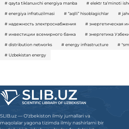
#
qayta tiklanuvchi energiya manba
#
elektr ta’minoti ish
#
energiya infratuzilmasi
#
“aqlli” hisoblagichlar
#
jah
#
надежность электроснабжения
#
энергетическая и
#
инвестиции всемирного банка
#
энергетика Узбеки
#
distribution networks
#
energy infrastructure
#
"sm
#
Uzbekistan energy
SLIB.uz — O'zbekiston ilmiy jurnallari va
maqolalar yagona tizimda ilmiy nashirlarni bir