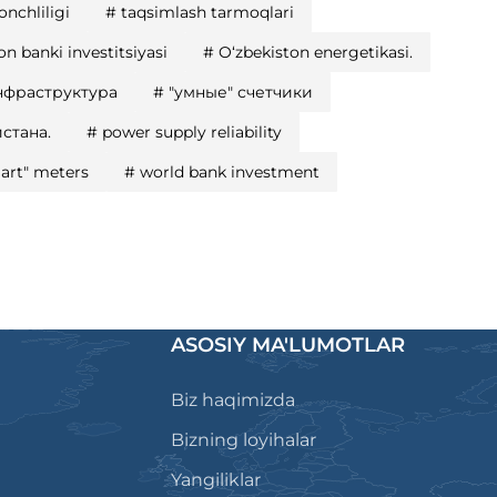
onchliligi
#
taqsimlash tarmoqlari
on banki investitsiyasi
#
O‘zbekiston energetikasi.
нфраструктура
#
"умные" счетчики
стана.
#
power supply reliability
art" meters
#
world bank investment
ASOSIY MA'LUMOTLAR
Biz haqimizda
Bizning loyihalar
Yangiliklar