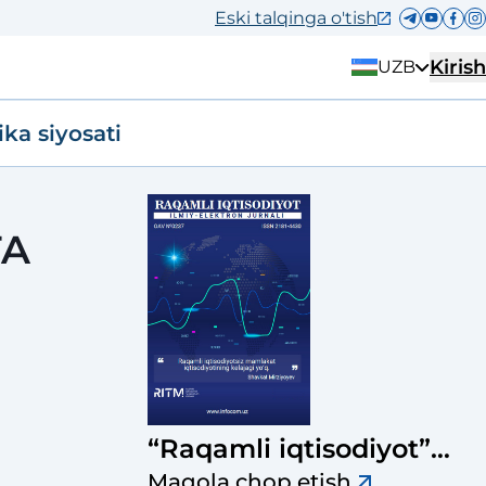
Eski talqinga o'tish
Kirish
UZB
ika siyosati
TA
“Raqamli iqtisodiyot”
ilmiy-elektron jurnali
Maqola chop etish