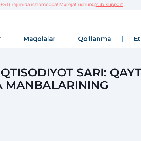
ST) rejimida ishlamoqda! Murojat uchun
@slib_support
r
Maqolalar
Qo'llanma
Et
IQTISODIYOT SARI: QAY
A MANBALARINING