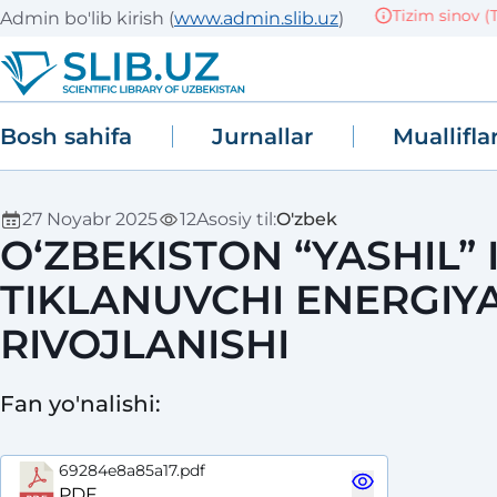
Tizim sinov (TE
Admin bo'lib kirish
(
www.admin.slib.uz
)
Bosh sahifa
Jurnallar
Muallifla
27 Noyabr 2025
12
Asosiy til
:
O'zbek
O‘ZBEKISTON “YASHIL” 
TIKLANUVCHI ENERGIY
RIVOJLANISHI
Fan yo'nalishi
:
69284e8a85a17.pdf
PDF