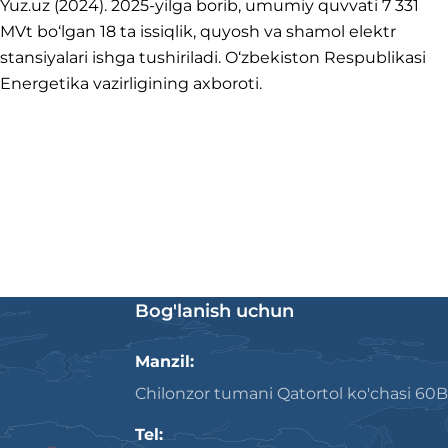
Yuz.uz (2024). 2025-yilga borib, umumiy quvvati 7 331
MVt bo‘lgan 18 ta issiqlik, quyosh va shamol elektr
stansiyalari ishga tushiriladi. O‘zbekiston Respublikasi
Energetika vazirligining axboroti.
Bog'lanish uchun
Manzil:
Chilonzor tumani Qatortol ko'chasi 60B
Tel: