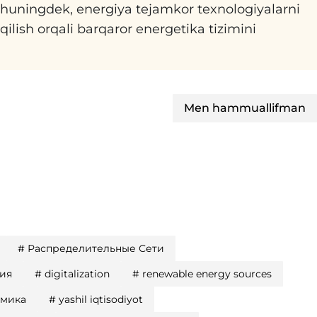
 Shuningdek, energiya tejamkor texnologiyalarni
b qilish orqali barqaror energetika tizimini
Men hammuallifman
#
Распределительные Сети
ия
#
digitalization
#
renewable energy sources
омика
#
yashil iqtisodiyot