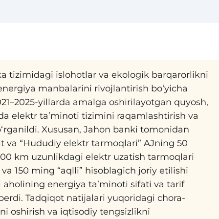
tizimidagi islohotlar va ekologik barqarorlikni
nergiya manbalarini rivojlantirish bo‘yicha
 2021–2025-yillarda amalga oshirilayotgan quyosh,
da elektr ta’minoti tizimini raqamlashtirish va
 o‘rganildi. Xususan, Jahon banki tomonidan
edit va “Hududiy elektr tarmoqlari” AJning 50
 6000 km uzunlikdagi elektr uzatish tarmoqlari
 va 150 ming “aqlli” hisoblagich joriy etilishi
ri aholining energiya ta’minoti sifati va tarif
rdi. Tadqiqot natijalari yuqoridagi chora-
ni oshirish va iqtisodiy tengsizlikni