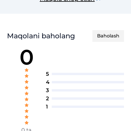
Maqolani baholang
Baholash
0
5
4
3
2
1
0 ta