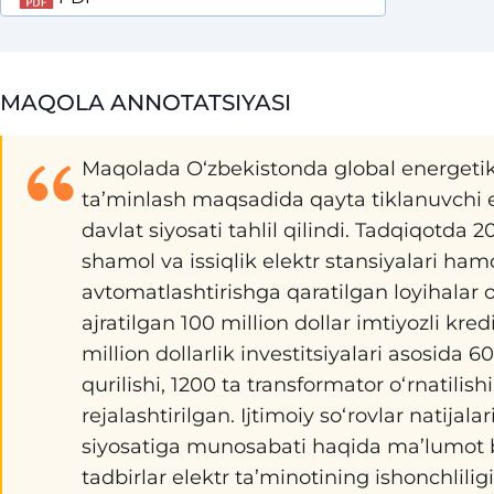
MAQOLA ANNOTATSIYASI
Maqolada O‘zbekistonda global energetika 
ta’minlash maqsadida qayta tiklanuvchi e
davlat siyosati tahlil qilindi. Tadqiqotda
shamol va issiqlik elektr stansiyalari ham
avtomatlashtirishga qaratilgan loyihalar
ajratilgan 100 million dollar imtiyozli kr
million dollarlik investitsiyalari asosida
qurilishi, 1200 ta transformator o‘rnatilishi
rejalashtirilgan. Ijtimoiy so‘rovlar natijala
siyosatiga munosabati haqida ma’lumot be
tadbirlar elektr ta’minotining ishonchliligi