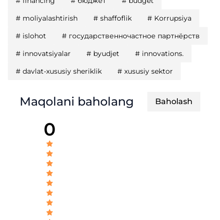
#
financing
#
бюджет
#
budget
#
moliyalashtirish
#
shaffoflik
#
Korrupsiya
#
islohot
#
государственночастное партнёрств
#
innovatsiyalar
#
byudjet
#
innovations.
#
davlat-xususiy sheriklik
#
xususiy sektor
Maqolani baholang
Baholash
0