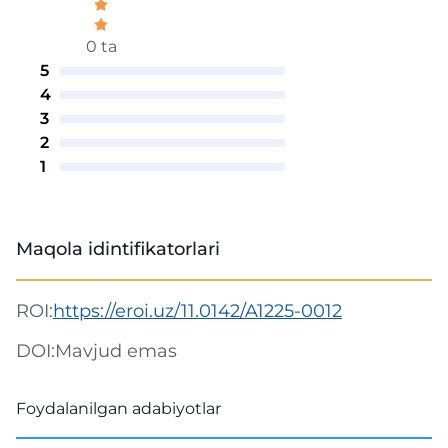
0 ta
5
4
3
2
1
Maqola idintifikatorlari
ROI:
https://eroi.uz/11.0142/A1225-0012
DOI:
Mavjud emas
Foydalanilgan adabiyotlar