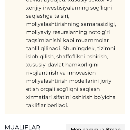
xorijiy investisiyalarning sog‘liqni
saqlashga ta’siri,
moliyalashtirishning samarasizligi,
moliyaviy resurslarning noto‘g‘ri
taqsimlanishi kabi muammolar
tahlil qilinadi. Shuningdek, tizimni
isloh qilish, shaffoflikni oshirish,
xususiy-davlat hamkorligini
rivojlantirish va innovasion
moliyalashtirish modellarini joriy
etish orqali sog‘liqni saqlash
xizmatlari sifatini oshirish bo‘yicha
takliflar beriladi.
MUALIFLAR
Men hammuallifman