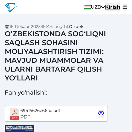
Kirish
UZB
16 Dekabr 2025
14
Asosiy til
:
O'zbek
O‘ZBEKISTONDA SOGʻLIQNI
SAQLASH SOHASINI
MOLIYALASHTIRISH TIZIMI:
MAVJUD MUAMMOLAR VA
ULARNI BARTARAF QILISH
YO‘LLARI
Fan yo'nalishi
:
69415626e66ad.pdf
PDF