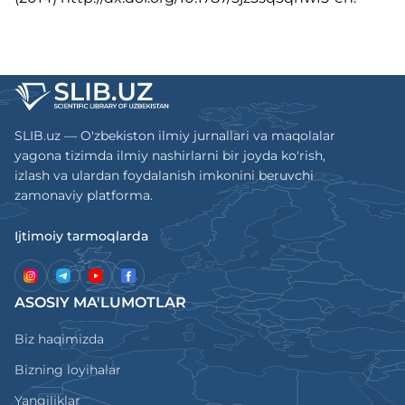
SLIB.uz — O'zbekiston ilmiy jurnallari va maqolalar
yagona tizimda ilmiy nashirlarni bir joyda ko'rish,
izlash va ulardan foydalanish imkonini beruvchi
zamonaviy platforma.
Ijtimoiy tarmoqlarda
ASOSIY MA'LUMOTLAR
Biz haqimizda
Bizning loyihalar
Yangiliklar