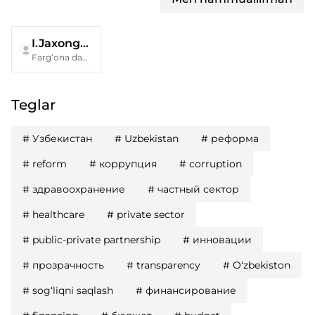
I.Jaxongirov
Farg‘ona davlat texnika universiteti
Teglar
#
Узбекистан
#
Uzbekistan
#
реформа
#
reform
#
коррупция
#
corruption
#
здравоохранение
#
частный сектор
#
healthcare
#
private sector
#
public-private partnership
#
инновации
#
прозрачность
#
transparency
#
O‘zbekiston
#
sog‘liqni saqlash
#
финансирование