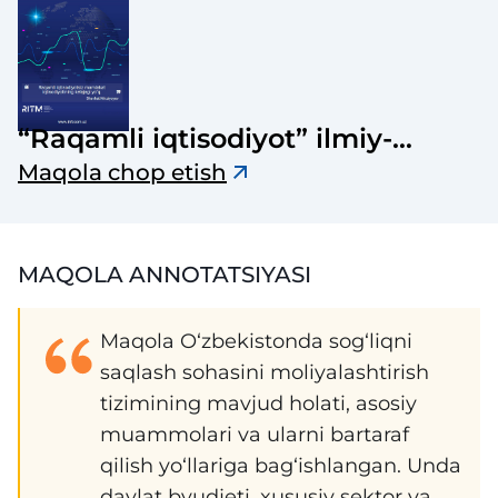
“Raqamli iqtisodiyot” ilmiy-
elektron jurnali
Maqola chop etish
MAQOLA ANNOTATSIYASI
Maqola O‘zbekistonda sog‘liqni
saqlash sohasini moliyalashtirish
tizimining mavjud holati, asosiy
muammolari va ularni bartaraf
qilish yo‘llariga bag‘ishlangan. Unda
davlat byudjeti, xususiy sektor va