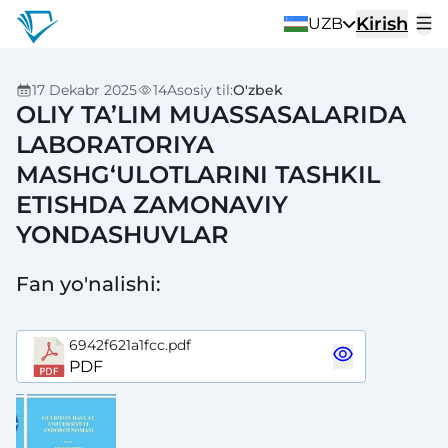
Kirish
UZB
17 Dekabr 2025
14
Asosiy til
:
O'zbek
OLIY TA’LIM MUASSASALARIDA
LABORATORIYA
MASHG‘ULOTLARINI TASHKIL
ETISHDA ZAMONAVIY
YONDASHUVLAR
Fan yo'nalishi
:
6942f621a1fcc.pdf
PDF