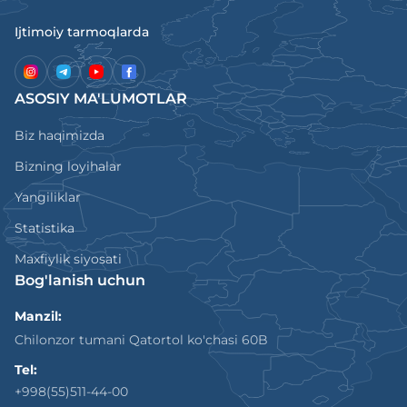
Ijtimoiy tarmoqlarda
ASOSIY MA'LUMOTLAR
Biz haqimizda
Bizning loyihalar
Yangiliklar
Statistika
Maxfiylik siyosati
Bog'lanish uchun
Manzil:
Chilonzor tumani Qatortol ko'chasi 60B
Tel:
+998(55)511-44-00