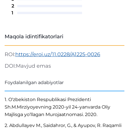
2
1
Maqola idintifikatorlari
ROI:
https://eroi.uz/11.0228/A1225-0026
DOI:
Mavjud emas
Foydalanilgan adabiyotlar
1. O‘zbekiston Respublikasi Prezidenti
Sh.M.Mirziyoyevning 2020-yil 24-yanvarda Oliy
Majlisga yo‘llagan Murojaatnomasi. 2020.
2. Abdullayev M., Saidahror, G., & Ayupov, R. Raqamli