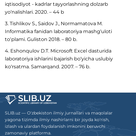
iqtisodiyot - kadrlar tayyorlashning dolzarb
yo‘nalishlari. 2020. – 44 b
3. Tishlikov S., Saidov J., Normamatova M.
Informatika fanidan laboratoriya mashg‘uloti
toʻplami. Guliston 2018. – 80 b.
4. Eshonqulov D.T. Microsoft Excel dasturida
laboratoriya ishlarini bajarish bo‘yicha uslubiy
ko‘rsatma. Samarqand. 2007. – 76 b.
SLIB.uz — O'zbekiston ilmiy jurnallari va maqolalar
yagona tizimda ilmiy nashirlarni bir joyda ko'rish,
izlash va ulardan foydalanish imkonini beruvchi
zamonaviy platforma.