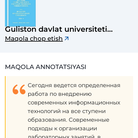
Guliston davlat universiteti
axborotnomasi
Maqola chop etish
MAQOLA ANNOTATSIYASI
Сегодня ведется определенная
работа по внедрению
современных информационных
технологий на все ступени
образования. Современные
подходы к организации
лабораторных занятий, в