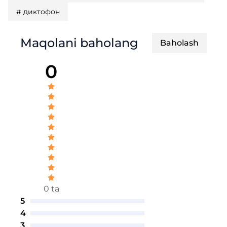
#
диктофон
Maqolani baholang
Baholash
0
0 ta
5
4
3