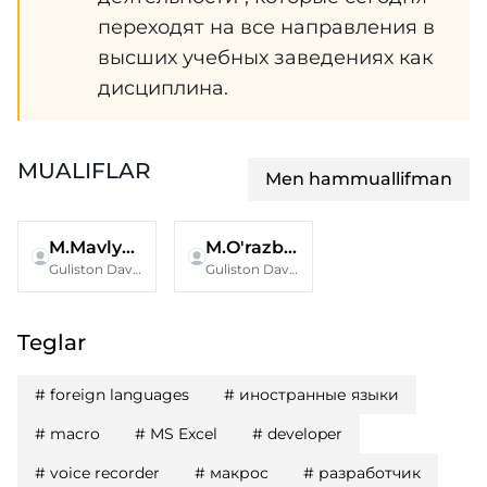
переходят на все направления в
высших учебных заведениях как
дисциплина.
MUALIFLAR
Men hammuallifman
M.Mavlyanov
M.O'razboyev
Guliston Davlat Pedagogika instituti
Guliston Davlat Pedagogika instituti
Teglar
#
foreign languages
#
иностранные языки
#
macro
#
MS Excel
#
developer
#
voice recorder
#
макрос
#
разработчик