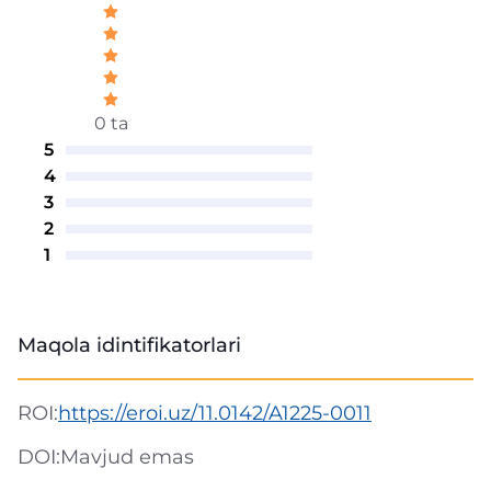
0 ta
5
4
3
2
1
Maqola idintifikatorlari
ROI:
https://eroi.uz/11.0142/A1225-0011
DOI:
Mavjud emas