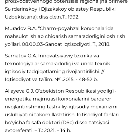
proizvodstvennogo potensiala regiona (na primere
Sыrdarinskoy i Djizakskoy oblastey Respubliki
Uzbekistana): diss d.e.n.T.: 1992.
Muradov B.A. “Charm-poyabzal korxonalarida
mahsulot ishlab chiqarish samaradorligini oshirish
yo‘llari. 08.00.03–Sanoat iqtisodiyoti, T., 2018.
Samatov G.A. Innovatsiyaviy texnika va
texnologiyalar samaradorligi va unda texnik-
iqtisodiy tadqiqotlarning rivojlantirilishi. //
Iqtisodiyot va ta’lim. №1.2015. - 48-52 b.
Allayeva G.J. O‘zbekiston Respublikasi yoqilg‘i-
energetika majmuasi korxonalarini barqaror
rivojlantirishning tashkiliy-iqtisodiy mexanizmi
uslubiyatini takomillashtirish. Iqtisodiyot fanlari
bo‘yicha falsafa doktori (DSc) dissertatsiyasi
avtoreferati. – T.: 2021. – 14 b.