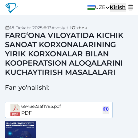
Kirish
UZB
18 Dekabr 2025
13
Asosiy til
:
O'zbek
FARGʻONA VILOYATIDA KICHIK
SANOAT KORXONALARINING
YIRIK KORXONALAR BILAN
KOOPERATSION ALOQALARINI
KUCHAYTIRISH MASALALARI
Fan yo'nalishi
:
6943e2aaf1785.pdf
PDF