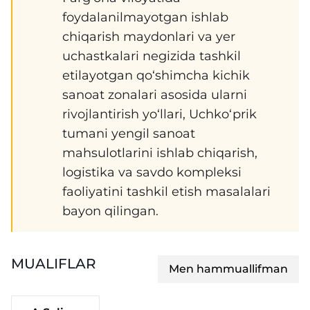
foydalanilmayotgan ishlab
chiqarish maydonlari va yer
uchastkalari negizida tashkil
etilayotgan qo‘shimcha kichik
sanoat zonalari asosida ularni
rivojlantirish yo‘llari, Uchko‘prik
tumani yengil sanoat
mahsulotlarini ishlab chiqarish,
logistika va savdo kompleksi
faoliyatini tashkil etish masalalari
bayon qilingan.
MUALIFLAR
Men hammuallifman