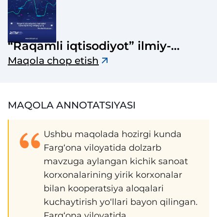
“Raqamli iqtisodiyot” ilmiy-
elektron jurnali
Maqola chop etish
MAQOLA ANNOTATSIYASI
Ushbu maqolada hozirgi kunda
Farg‘ona viloyatida dolzarb
mavzuga aylangan kichik sanoat
korxonalarining yirik korxonalar
bilan kooperatsiya aloqalari
kuchaytirish yo‘llari bayon qilingan.
Farg‘ona viloyatida