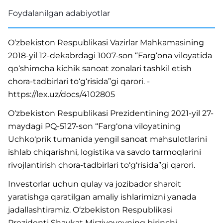
Foydalanilgan adabiyotlar
O‘zbekiston Respublikasi Vazirlar Mahkamasining
2018-yil 12-dekabrdagi 1007-son “Farg‘ona viloyatida
qo‘shimcha kichik sanoat zonalari tashkil etish
chora-tadbirlari to‘g‘risida”gi qarori. -
https://lex.uz/docs/4102805
O‘zbekiston Respublikasi Prezidentining 2021-yil 27-
maydagi PQ-5127-son “Farg‘ona viloyatining
Uchko‘prik tumanida yengil sanoat mahsulotlarini
ishlab chiqarishni, logistika va savdo tarmoqlarini
rivojlantirish chora-tadbirlari to‘g‘risida”gi qarori.
Investorlar uchun qulay va jozibador sharoit
yaratishga qaratilgan amaliy ishlarimizni yanada
jadallashtiramiz. O‘zbekiston Respublikasi
Prezidenti Shavkat Mirziyoyevning birinchi