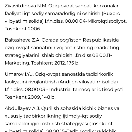
Ziyavitdinova N.M. Oziq-ovqat sanoati korxonalari
faoliyati iqtisodiy samaradorligini oshirish (Buxoro
viloyati misolida) I.f.n.diss. 08.00.04-Mikroiqtisodiyot.
Toshkent 2006.
Baltasheva Z.A. Qoraqalpog‘iston Respublikasida
oziq-ovqat sanoatini rivojlantirishning marketing
strategiyalarini ishlab chiqish.I.f.n.diss.08.00.11-
Marketing. Toshkent 2012, 175 b.
Umarov I.Yu. Oziq-ovqat sanoatida tadbirkorlik
faoliyatini rivojlantirish (Andijon viloyati misolida)
I.f.n.diss. 08.00.03 - Industrial tarmoqlar iqtisodiyoti.
Toshkent 2009, 148 b.
Abdullayev A.J. Qurilish sohasida kichik biznes va
xususiy tadbirkorlikning ijtimoiy-iqtisodiy
samaradorligini oshirish strategiyasi (Toshkent
viloyati misolida). 08.00.15–Tadbirkorlik va kichik