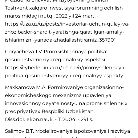
Toshkent xalqaro investisiya forumining ochilish
marosimidagi nutqi. 2022 yil 24 mart. -
https://uza.uz/uz/posts/investorlar-uchun-qulay-va-
zhozibador-sharoit-yaratishga-qaratilgan-amaliy-
ishlarimizni-yanada-zhadallashtiramiz_357901
Goryacheva T.V. Promыshlennaya politika:
gosudarstvennыy i regionalnыy aspektы.
https://cyberleninka.ru/article/n/promyshlennaya-
politika-gosudarstvennyy-i-regionalnyy-aspekty
Maxkamova M.A. Formirovaniye organizasionno-
ekonomicheskogo mexanizma upravleniya
innovasionnoy deyatelnostyu na promыshlennыx
predpriyatiyax Respbliki Uzbekistan.
Diss.dok.ekon.nauk. - T.:2004. - 291 s.
Salimov B.T. Modelirovaniye ispolzovaniya i razvitiya