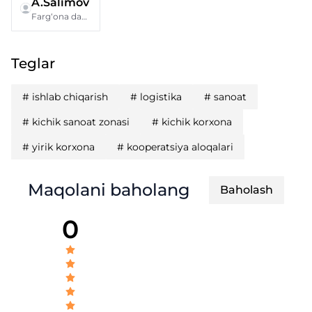
A.Salimov
Farg‘ona davlat texnika universiteti
Teglar
#
ishlab chiqarish
#
logistika
#
sanoat
#
kichik sanoat zonasi
#
kichik korxona
#
yirik korxona
#
kooperatsiya aloqalari
Maqolani baholang
Baholash
0