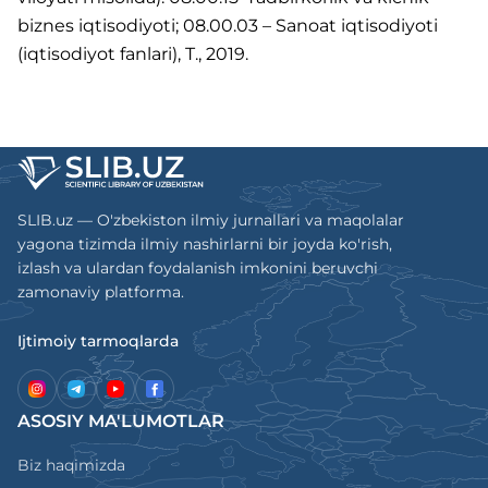
biznes iqtisodiyoti; 08.00.03 – Sanoat iqtisodiyoti
(iqtisodiyot fanlari), T., 2019.
SLIB.uz — O'zbekiston ilmiy jurnallari va maqolalar
yagona tizimda ilmiy nashirlarni bir joyda ko'rish,
izlash va ulardan foydalanish imkonini beruvchi
zamonaviy platforma.
Ijtimoiy tarmoqlarda
ASOSIY MA'LUMOTLAR
Biz haqimizda