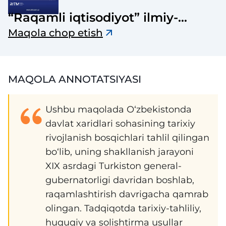
“Raqamli iqtisodiyot” ilmiy-
elektron jurnali
Maqola chop etish
MAQOLA ANNOTATSIYASI
Ushbu maqolada O‘zbekistonda
davlat xaridlari sohasining tarixiy
rivojlanish bosqichlari tahlil qilingan
bo‘lib, uning shakllanish jarayoni
XIX asrdagi Turkiston general-
gubernatorligi davridan boshlab,
raqamlashtirish davrigacha qamrab
olingan. Tadqiqotda tarixiy-tahliliy,
huquqiy va solishtirma usullar