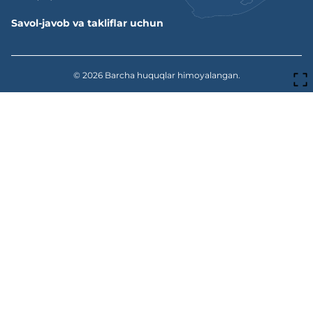
Savol-javob va takliflar uchun
© 2026
Barcha huquqlar himoyalangan.