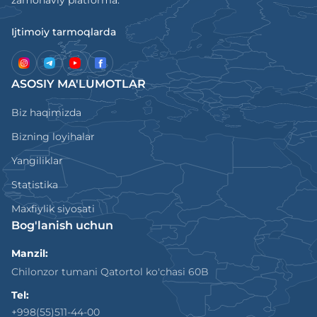
zamonaviy platforma.
Ijtimoiy tarmoqlarda
ASOSIY MA'LUMOTLAR
Biz haqimizda
Bizning loyihalar
Yangiliklar
Statistika
Maxfiylik siyosati
Bog'lanish uchun
Manzil:
Chilonzor tumani Qatortol ko'chasi 60B
Tel:
+998(55)511-44-00