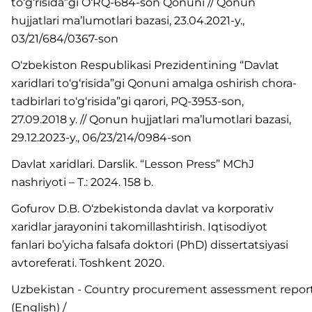
to‘g‘risida”gi O‘RQ-684-son Qonuni // Qonun
hujjatlari ma’lumotlari bazasi, 23.04.2021-y.,
03/21/684/0367-son
O‘zbekiston Respublikasi Prezidentining “Davlat
xaridlari to‘g‘risida”gi Qonuni amalga oshirish chora-
tadbirlari to‘g‘risida”gi qarori, PQ-3953-son,
27.09.2018 y. // Qonun hujjatlari ma’lumotlari bazasi,
29.12.2023-y., 06/23/214/0984-son
Davlat xaridlari. Darslik. “Lesson Press” MChJ
nashriyoti – T.: 2024. 158 b.
Gofurov D.B. O‘zbekistonda davlat va korporativ
xaridlar jarayonini takomillashtirish. Iqtisodiyot
fanlari bo’yicha falsafa doktori (PhD) dissertatsiyasi
avtoreferati. Toshkent 2020.
Uzbekistan - Country procurement assessment repor
(English) /