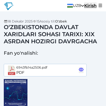
Kirish
UZB
18 Dekabr 2025
15
Asosiy til
:
O'zbek
O‘ZBEKISTONDA DAVLAT
XARIDLARI SOHASI TARIXI: XIX
ASRDAN HOZIRGI DAVRGACHA
Fan yo'nalishi
:
6943fb14a2506.pdf
PDF