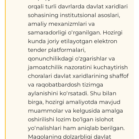
orqali turli davrlarda davlat xaridlari
sohasining institutsional asoslari,
amaliy mexanizmlari va
samaradorligi o‘rganilgan. Hozirgi
kunda joriy etilayotgan elektron
tender platformalari,
qonunchilikdagi o‘zgarishlar va
jamoatchilik nazoratini kuchaytirish
choralari davlat xaridlarining shaffof
va raqobatbardosh tizimga
aylanishini ko‘rsatadi. Shu bilan
birga, hozirgi amaliyotda mavjud
muammolar va kelgusida amalga
oshirilishi lozim bo‘lgan islohot
yo‘nalishlari ham aniqlab berilgan.
Maqolaning dolzarbligi davlat