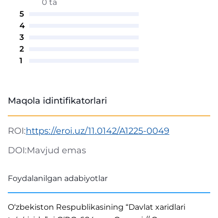
0 ta
5
4
3
2
1
Maqola idintifikatorlari
ROI:
https://eroi.uz/11.0142/A1225-0049
DOI:
Mavjud emas
Foydalanilgan adabiyotlar
O‘zbekiston Respublikasining “Davlat xaridlari