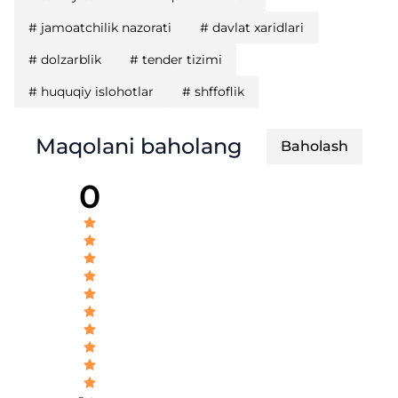
#
jamoatchilik nazorati
#
davlat xaridlari
#
dolzarblik
#
tender tizimi
#
huquqiy islohotlar
#
shffoflik
Maqolani baholang
Baholash
0