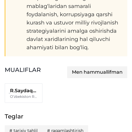
mablag‘laridan samarali
foydalanish, korrupsiyaga qarshi
kurash va ustuvor milliy rivojlanish
strategiyalarini amalga oshirishda
davlat xaridlarining hal qiluvchi
ahamiyati bilan bog‘liq.
MUALIFLAR
Men hammuallifman
R.Saydaqulov
O‘zbekiston Respublikasi Iqtisodiyot va moliya vazirligi huzuridagi “Loyihalar va import kontraktlarini kompleks ekspertiza qilish markazi” DUK
Teglar
#
tarixiy tahlil
#
raqamlashtirish