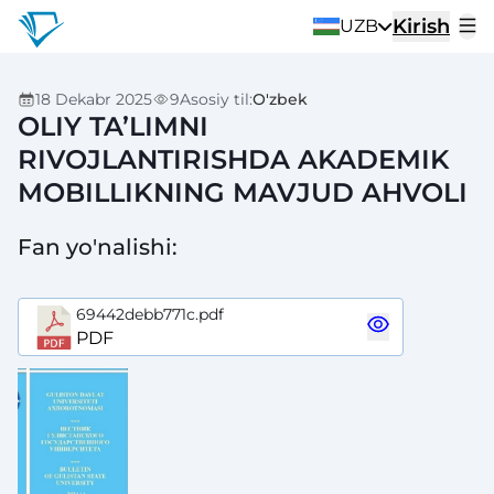
Kirish
UZB
18 Dekabr 2025
9
Asosiy til
:
O'zbek
OLIY TA’LIMNI
RIVOJLANTIRISHDA AKADEMIK
MOBILLIKNING MAVJUD AHVOLI
Fan yo'nalishi
:
69442debb771c.pdf
PDF