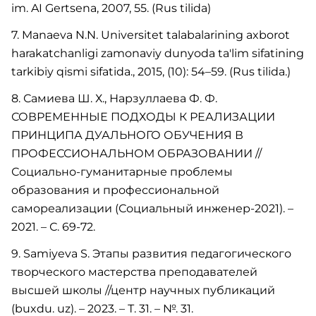
im. AI Gertsena, 2007, 55. (Rus tilida)
7. Manaeva N.N. Universitet talabalarining axborot
harakatchanligi zamonaviy dunyoda ta'lim sifatining
tarkibiy qismi sifatida., 2015, (10): 54–59. (Rus tilida.)
8. Самиева Ш. Х., Нарзуллаева Ф. Ф.
СОВРЕМЕННЫЕ ПОДХОДЫ К РЕАЛИЗАЦИИ
ПРИНЦИПА ДУАЛЬНОГО ОБУЧЕНИЯ В
ПРОФЕССИОНАЛЬНОМ ОБРАЗОВАНИИ //
Социально-гуманитарные проблемы
образования и профессиональной
самореализации (Социальный инженер-2021). –
2021. – С. 69-72.
9. Samiyeva S. Этапы развития педагогического
творческого мастерства преподавателей
высшей школы //центр научных публикаций
(buxdu. uz). – 2023. – Т. 31. – №. 31.