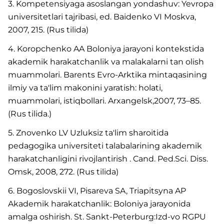
3. Kompetensiyaga asoslangan yondashuv: Yevropa
universitetlari tajribasi, ed. Baidenko VI Moskva,
2007, 215. (Rus tilida)
4. Koropchenko AA Boloniya jarayoni kontekstida
akademik harakatchanlik va malakalarni tan olish
muammolari. Barents Evro-Arktika mintaqasining
ilmiy va ta'lim makonini yaratish: holati,
muammolari, istiqbollari. Arxangelsk,2007, 73–85.
(Rus tilida.)
5. Znovenko LV Uzluksiz ta'lim sharoitida
pedagogika universiteti talabalarining akademik
harakatchanligini rivojlantirish . Cand. Ped.Sci. Diss.
Omsk, 2008, 272. (Rus tilida)
6. Bogoslovskii VI, Pisareva SA, Triapitsyna AP
Akademik harakatchanlik: Boloniya jarayonida
amalga oshirish. St. Sankt-Peterburg:Izd-vo RGPU