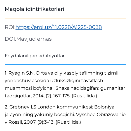
Maqola idintifikatorlari
ROI:
https://eroi.uz/11.0228/A1225-0038
DOI:
Mavjud emas
Foydalanilgan adabiyotlar
1. Ryagin S.N. O'rta va oliy kasbiy ta'limning tizimli
yondashuv asosida uzluksizligini tavsiflash
muammosi bo'yicha . Shaxs haqidagifan: gumanitar
tadqiqotlar, 2014, (2): 167–175. (Rus tilida.)
2. Grebnev LS London kommyunikesi: Boloniya
jarayonining yakuniy bosqichi. Vysshee Obrazovanie
v Rossii, 2007, (9):3–13. (Rus tilida.)