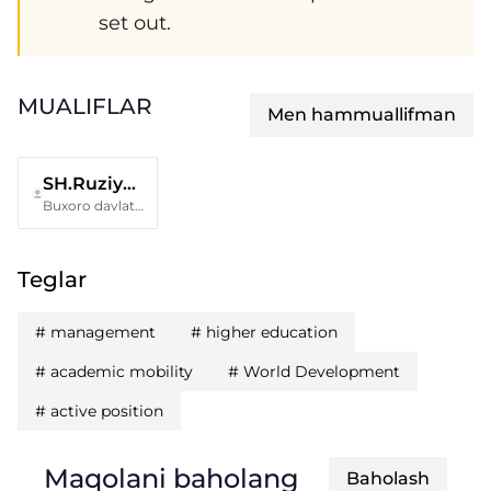
set out.
MUALIFLAR
Men hammuallifman
SH.Ruziyeva
Buxoro davlat universiteti, sport faoliyati va pedagogika fakulteti
Teglar
#
management
#
higher education
#
academic mobility
#
World Development
#
active position
Maqolani baholang
Baholash