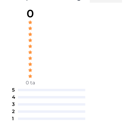
0
0 ta
5
4
3
2
1