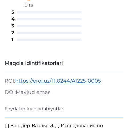
0 ta
5
4
3
2
1
Maqola idintifikatorlari
ROI:
https://eroi.uz/11.0244/A1225-0005
DOI:
Mavjud emas
Foydalanilgan adabiyotlar
[1] Ван-дер-Ваальс И. Д. Исследования по