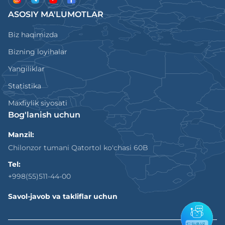
ASOSIY MA'LUMOTLAR
Biz haqimizda
Bizning loyihalar
Yangiliklar
Statistika
Maxfiylik siyosati
Bog'lanish uchun
Manzil:
Chilonzor tumani Qatortol ko'chasi 60B
Tel:
+998(55)511-44-00
Savol-javob va takliflar uchun