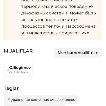
термодинамическое поведение
двухфазных систем и может быть
использована в расчетах
процессов тепло- и массообмена
и в инженерных приложениях.
MUALIFLAR
Men hammuallifman
O.Begimov
O'zR FA Mexanika va inshootlar seysmik mustahkamligi instituti
Teglar
#
уравнение состояния смеси жидкос