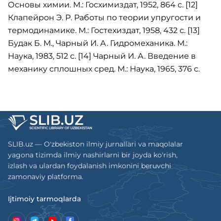
Основы химии. М.: Госхимиздат, 1952, 864 с. [12]
Клапейрон Э. Р. Работы по теории упругости и
термодинамике. М.: Гостехиздат, 1958, 432 с. [13]
Будак Б. М., Чарный И. А. Гидромеханика. М.:
Наука, 1983, 512 с. [14] Чарный И. А. Введение в
механику сплошных сред. М.: Наука, 1965, 376 с.
SLIB.uz — O'zbekiston ilmiy jurnallari va maqolalar
yagona tizimda ilmiy nashirlarni bir joyda ko'rish,
izlash va ulardan foydalanish imkonini beruvchi
zamonaviy platforma.
Ijtimoiy tarmoqlarda