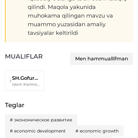
qilindi. Maqola yakunida
muhokama qilingan mavzu va
muammo yuzasidan amaliy
tavsiyalar keltirildi
MUALIFLAR
Men hammuallifman
SH.Gofurov
Islom Karimov nomidagi Toshkent davlat texnika universiteti
Teglar
#
экономическое развитие
#
economic development
#
economic growth