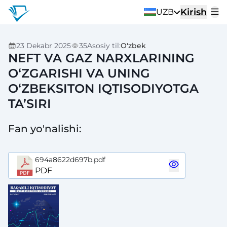
Kirish
UZB
23 Dekabr 2025
35
Asosiy til
:
O'zbek
NEFT VA GAZ NARXLARINING
O‘ZGARISHI VA UNING
O‘ZBEKSITON IQTISODIYOTGA
TA’SIRI
Fan yo'nalishi
:
694a8622d697b.pdf
PDF