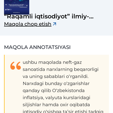
“Raqamli iqtisodiyot” ilmiy-
elektron jurnali
Maqola chop etish
MAQOLA ANNOTATSIYASI
ushbu maqolada neft-gaz
sanoatida narxlarning beqarorligi
va uning sabablari o‘rganildi.
Narxdagi bunday o‘zgarishlar
qanday qilib O‘zbekistonda
inflatsiya, valyuta kurslaridagi
siljishlar hamda oxir oqibatda
iqtisodiy o‘sishga ta’sir etishi tadqiq