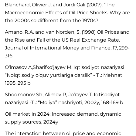
Blanchard, Olivier J. and Jordi Gali (2007). “The
Macroeconomic Effects of Oil Price Shocks: Why are
the 2000s so different from the 1970s?
Amano, R.A. and van Norden, S. (1998) Oil Prices and
the Rise and Fall of the US Real Exchange Rate.
Journal of International Money and Finance, 17, 299-
316.
O‘lmasov A,Sharifxo‘jayev M. Iqtisodiyot nazariyasi
“Noiqtisodiy o‘quv yurtlariga darslik” - T .: Mehnat
1995. 295 b
Shodmonov Sh, Alimov R, Joʻrayev T. Iqtisodiyot
nazariyasi -T .: “Moliya” nashriyoti, 2002y, 168-169 b
Oil market in 2024: Increased demand, dynamic
supply sources, 2024y
The interaction between oil price and economic