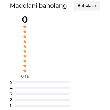
Maqolani baholang
Baholash
0
0 ta
5
4
3
2
1