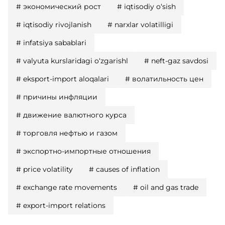
#
экономический рост
#
iqtisodiy o‘sish
#
iqtisodiy rivojlanish
#
narxlar volatilligi
#
infatsiya sabablari
#
valyuta kurslaridagi o‘zgarishl
#
neft-gaz savdosi
#
eksport-import aloqalari
#
волатильность цен
#
причины инфляции
#
движение валютного курса
#
торговля нефтью и газом
#
экспортно-импортные отношения
#
price volatility
#
causes of inflation
#
exchange rate movements
#
oil and gas trade
#
export-import relations