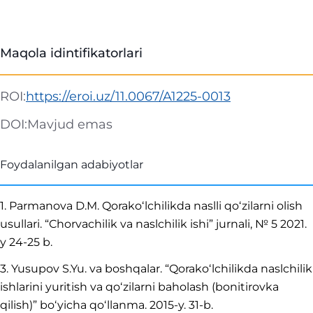
Maqola idintifikatorlari
ROI:
https://eroi.uz/11.0067/A1225-0013
DOI:
Mavjud emas
Foydalanilgan adabiyotlar
1. Parmanova D.M. Qorakoʻlchilikda naslli qoʻzilarni olish
usullari. “Chorvachilik va naslchilik ishi” jurnali, № 5 2021.
y 24-25 b.
3. Yusupov S.Yu. va boshqalar. “Qorakoʻlchilikda naslchilik
ishlarini yuritish va qoʻzilarni baholash (bonitirovka
qilish)” boʻyicha qoʻllanma. 2015-y. 31-b.