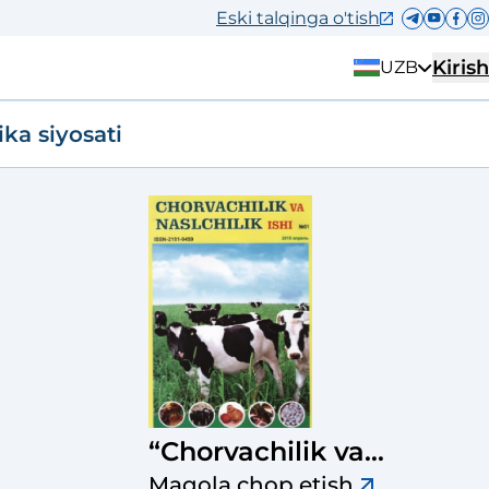
Eski talqinga o'tish
Kirish
UZB
ika siyosati
“Chorvachilik va
naslchilik ishi”
Maqola chop etish