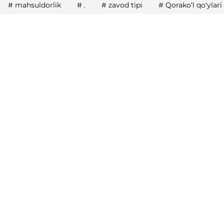
#
mahsuldorlik
#
.
#
zavod tipi
#
Qorakoʻl qoʻylari