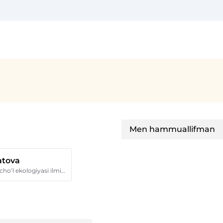
Men hammuallifman
tova
Qorakoʻlchilik va choʻl ekologiyasi ilmiy-tadqiqot instituti