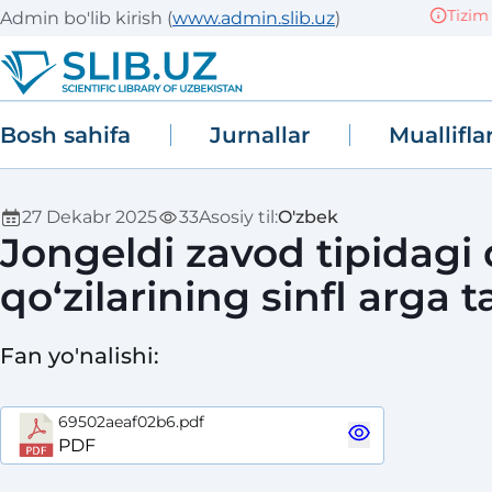
Tizim si
Admin bo'lib kirish
(
www.admin.slib.uz
)
Bosh sahifa
Jurnallar
Muallifla
27 Dekabr 2025
33
Asosiy til
:
O'zbek
Jongeldi zavod tipidagi 
qoʻzilarining sinfl arga 
Fan yo'nalishi
:
69502aeaf02b6.pdf
PDF