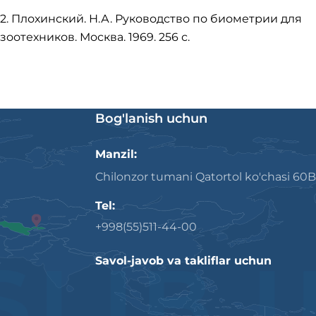
2. Плохинский. Н.А. Руководство по биометрии для
зоотехников. Москва. 1969. 256 с.
Bog'lanish uchun
Manzil:
Chilonzor tumani Qatortol ko'chasi 60B
Tel:
+998(55)511-44-00
Savol-javob va takliflar uchun