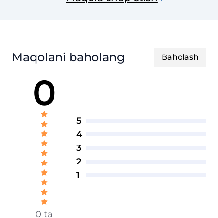
Maqolani baholang
Baholash
0
5
4
3
2
1
0 ta