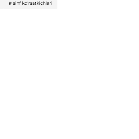
#
sinf koʻrsatkichlari