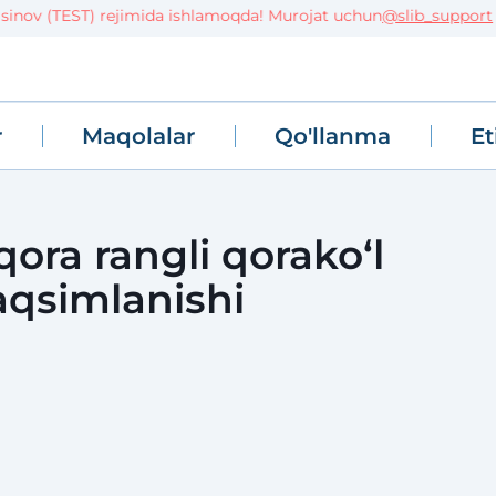
nov (TEST) rejimida ishlamoqda! Murojat uchun
@slib_support
r
Maqolalar
Qo'llanma
Et
qora rangli qorakoʻl
taqsimlanishi