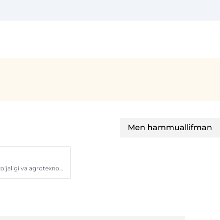
Men hammuallifman
Andijon qishloq xo‘jaligi va agrotexnologiyalar instituti