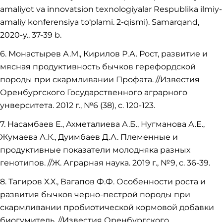
amaliyot va innovatsion texnologiyalar Respublika ilmiy-
amaliy konferensiya to‘plami. 2-qismi). Samarqand,
2020-y., 37-39 b.
6. Монастырев А.М., Кирилов Р.А. Рост, развитие и
мясная продуктивность бычков герефордской
породы при скармливании Профата. //Известия
Оренбургского Государственного аграрного
унверситета. 2012 г., №6 (38), с. 120-123.
7. Насамбаев Е., Ахметалиева А.Б., Нугманова А.Е.,
Жумаева А.К., Дуимбаев Д.А. Племенные и
продуктивные показатели молодняка разных
генотипов. //Ж. Аграрная наука. 2019 г., №9, с. 36-39.
8. Тагиров Х.Х., Вагапов Ф.Ф. Особенности роста и
развития бычков черно-пестрой породы при
скармливании пробиотической кормовой добавки
биогумитель. //Известия Оренбургского