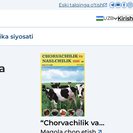
Eski talqinga o'tish
Kirish
UZB
ika siyosati
a
“Chorvachilik va
naslchilik ishi”
Maqola chop etish