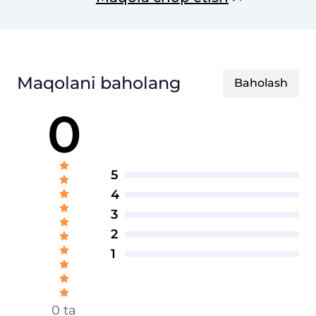
Maqolani baholang
Baholash
0
5
4
3
2
1
0 ta