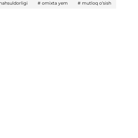
mahsuldorligi
#
omixta yem
#
mutloq o‘sish