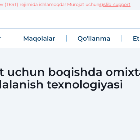
TEST) rejimida ishlamoqda! Murojat uchun
@slib_support
r
Maqolalar
Qo'llanma
Et
ht uchun boqishda omixt
alanish texnologiyasi