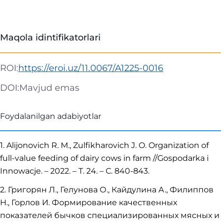
Maqola idintifikatorlari
ROI:
https://eroi.uz/11.0067/A1225-0016
DOI:
Mavjud emas
Foydalanilgan adabiyotlar
1. Alijonovich R. M., Zulfikharovich J. O. Organization of
full-value feeding of dairy cows in farm //Gospodarka i
Innowacje. – 2022. – Т. 24. – С. 840-843.
2. Григорян Л., Гелунова О., Кайдулина А., Филиппов
Н., Горлов И. Формирование качественных
показателей бычков специализированных мясных и