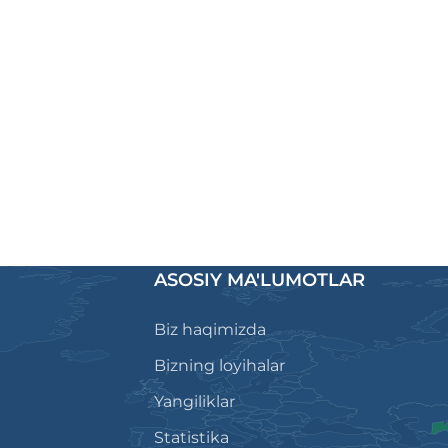
ASOSIY MA'LUMOTLAR
Biz haqimizda
Bizning loyihalar
Yangiliklar
Statistika