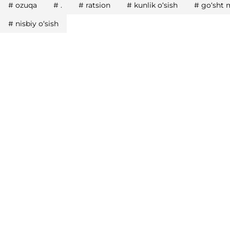
#
ozuqa
#
.
#
ratsion
#
kunlik o‘sish
#
go‘sht 
#
nisbiy o‘sish