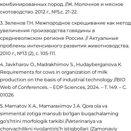
комбинированных пород. //Ж. Молочное и мясное
скотоводство. 2012 г., №5,с. 21-22.
3. Зеленов Г.Н. Межпородное скрещивание как метод
увеличения производства говядины в
средневолжском регионе России. // Актуальные
проблемы интенсивного развития животноводства.
2010 г., №13 (2), с. 105-111.
4. Javkharov O., Madrakhimov S., Hudayberganova K.
Requirements for cows in organization of milk
production on the basis of industrial technology //BIO
Web of Conferences. – EDP Sciences, 2024. – Т. 149. – С.
01026
5. Mamatov X.A., Mamaraximov J.A. Qora ola va
simmental zotiga mansub bo‘lgan buqachalarning
go‘s’htini morfologik tarkibi //Veterinariya va
chorvachilikni rivojlantiris’h istiqbollari: (Zamonaviy