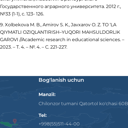
Государственного аграрного университета. 2012 г.,
№33 (1-1), с. 123- 126.
9. Xolbekova M. B., Amirov S. K., Javxarov O. Z. TO ‘LA
QIYMATLI OZIQLANTIRISH–YUQORI MAHSULDORLIK
GAROVI //Academic research in educational sciences. –
2023. – Т. 4. – №. 4. – С. 221-227.
Bog'lanish uchun
Manzil:
Chilonzor tumani Qatortol ko'chasi 60B
Tel:
+998(55)511-44-00