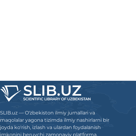
SLIB.uz — O'zbekiston ilmiy jurnallari va
maqolalar yagona tizimda ilmiy nashirlarni bir
joyda ko'rish, izlash va ulardan foydalanish
imkonini beruvchi zamonaviy platforma.