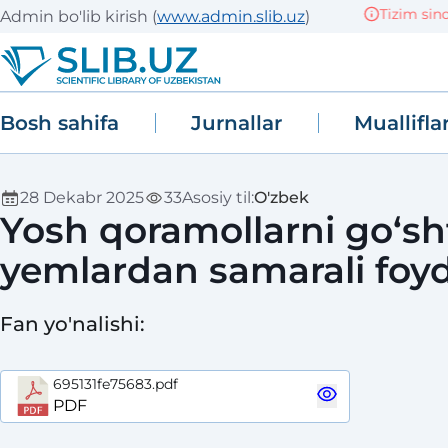
Tizim sinov (
Admin bo'lib kirish
(
www.admin.slib.uz
)
Bosh sahifa
Jurnallar
Muallifla
28 Dekabr 2025
33
Asosiy til
:
O'zbek
Yosh qoramollarni go‘s
yemlardan samarali foyd
Fan yo'nalishi
:
695131fe75683.pdf
PDF