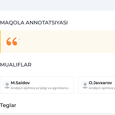
MAQOLA ANNOTATSIYASI
.
MUALIFLAR
M.Saidov
O.Javxarov
Andijon qishloq xo‘jaligi va agrotexnologiyalar instituti
Teglar