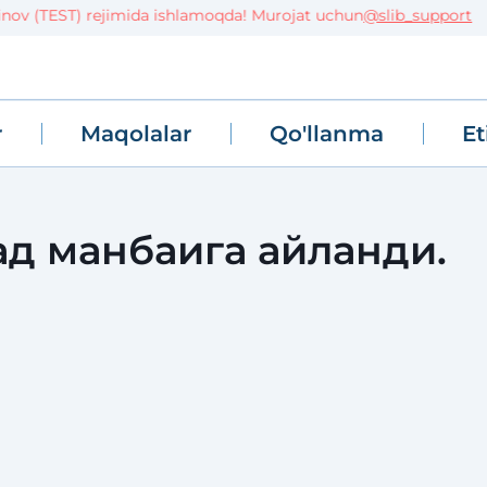
ov (TEST) rejimida ishlamoqda! Murojat uchun
@slib_support
r
Maqolalar
Qo'llanma
Et
д манбаига айланди.