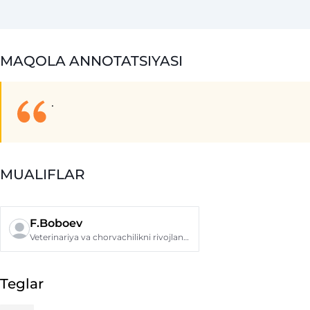
MAQOLA ANNOTATSIYASI
.
MUALIFLAR
F.Boboev
Veterinariya va chorvachilikni rivojlantirish qoʼmitasi
Teglar