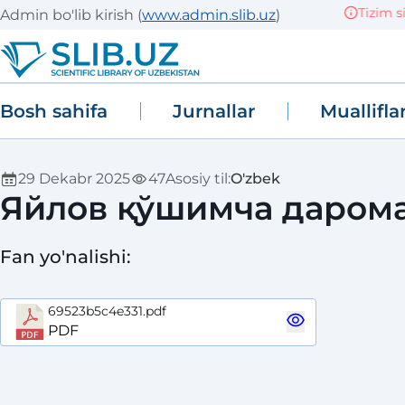
Tizim sin
Admin bo'lib kirish
(
www.admin.slib.uz
)
Bosh sahifa
Jurnallar
Muallifla
29 Dekabr 2025
47
Asosiy til
:
O'zbek
Яйлов қўшимча дарома
Fan yo'nalishi
:
69523b5c4e331.pdf
PDF