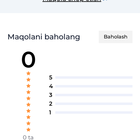
Maqolani baholang
Baholash
0
5
4
3
2
1
0 ta