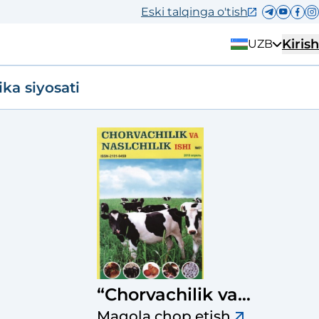
Eski talqinga o'tish
Kirish
UZB
ika siyosati
“Chorvachilik va
naslchilik ishi”
Maqola chop etish