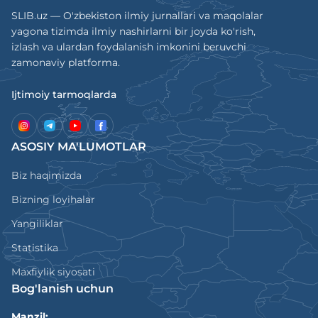
SLIB.uz — O'zbekiston ilmiy jurnallari va maqolalar
yagona tizimda ilmiy nashirlarni bir joyda ko'rish,
izlash va ulardan foydalanish imkonini beruvchi
zamonaviy platforma.
Ijtimoiy tarmoqlarda
ASOSIY MA'LUMOTLAR
Biz haqimizda
Bizning loyihalar
Yangiliklar
Statistika
Maxfiylik siyosati
Bog'lanish uchun
Manzil: