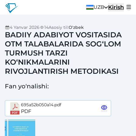
Kirish
UZB
4 Yanvar 2026
14
Asosiy til
:
O'zbek
BADIIY ADABIYOT VOSITASIDA
OTM TALABALARIDA SOG‘LOM
TURMUSH TARZI
KO‘NIKMALARINI
RIVOJLANTIRISH METODIKASI
Fan yo'nalishi
:
695a52b050a14.pdf
PDF