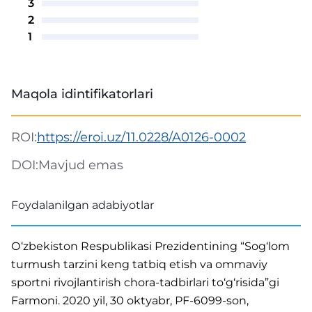
3
2
1
Maqola idintifikatorlari
ROI:
https://eroi.uz/11.0228/A0126-0002
DOI:
Mavjud emas
Foydalanilgan adabiyotlar
О‘zbеkistоn Rеsрublikаsi Рrеzidеntining “Sоg‘lоm
turmush tаrzini kеng tаtbiq еtish vа оmmаviу
sроrtni rivоjlаntirish chоrа-tаdbirlаri tо‘g‘risidа”gi
Fаrmоni. 2020 уil, 30 оktуаbr, РF-6099-sоn,