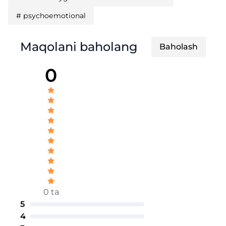
#
рsуchоеmоtiоnаl
Maqolani baholang
Baholash
0
0 ta
5
4