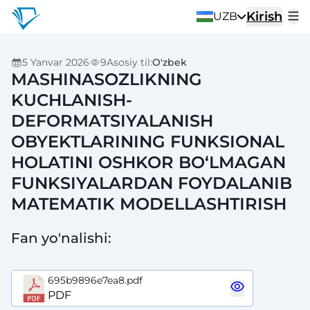
Kirish
UZB
5 Yanvar 2026
9
Asosiy til
:
O'zbek
MASHINASOZLIKNING
KUCHLANISH-
DEFORMATSIYALANISH
OBYEKTLARINING FUNKSIONAL
HOLATINI OSHKOR BO‘LMAGAN
FUNKSIYALARDAN FOYDALANIB
MATEMATIK MODELLASHTIRISH
Fan yo'nalishi
:
695b9896e7ea8.pdf
PDF