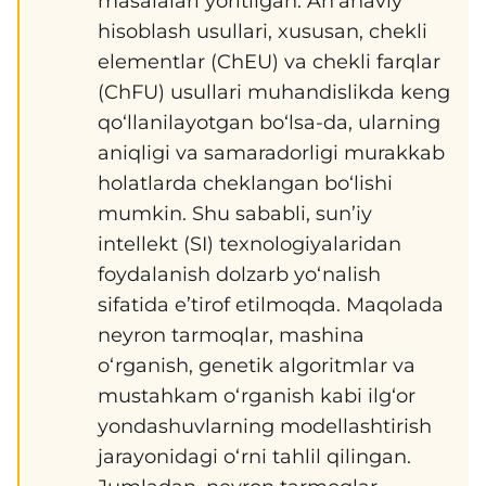
masalalari yoritilgan. An’anaviy
hisoblash usullari, xususan, chekli
elementlar (ChEU) va chekli farqlar
(ChFU) usullari muhandislikda keng
qo‘llanilayotgan bo‘lsa-da, ularning
aniqligi va samaradorligi murakkab
holatlarda cheklangan bo‘lishi
mumkin. Shu sababli, sun’iy
intellekt (SI) texnologiyalaridan
foydalanish dolzarb yo‘nalish
sifatida e’tirof etilmoqda. Maqolada
neyron tarmoqlar, mashina
o‘rganish, genetik algoritmlar va
mustahkam o‘rganish kabi ilg‘or
yondashuvlarning modellashtirish
jarayonidagi o‘rni tahlil qilingan.