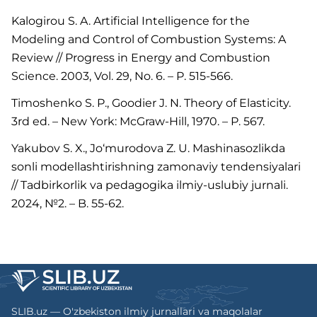
Kalogirou S. A. Artificial Intelligence for the
Modeling and Control of Combustion Systems: A
Review // Progress in Energy and Combustion
Science. 2003, Vol. 29, No. 6. – P. 515-566.
Timoshenko S. P., Goodier J. N. Theory of Elasticity.
3rd ed. – New York: McGraw-Hill, 1970. – P. 567.
Yakubov S. X., Jo‘murodova Z. U. Mashinasozlikda
sonli modellashtirishning zamonaviy tendensiyalari
// Tadbirkorlik va pedagogika ilmiy-uslubiy jurnali.
2024, №2. – B. 55-62.
SLIB.uz — O'zbekiston ilmiy jurnallari va maqolalar