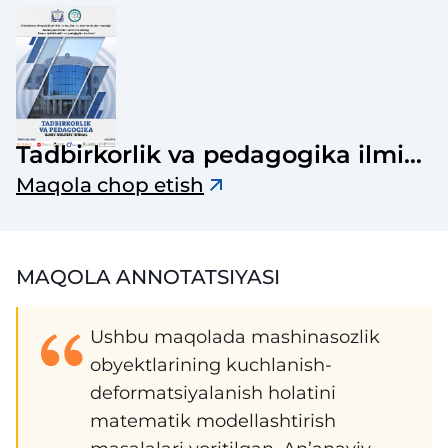
Tadbirkorlik va pedagogika ilmiy-
uslubiy jurnali
Maqola chop etish
MAQOLA ANNOTATSIYASI
Ushbu maqolada mashinasozlik
obyektlarining kuchlanish-
deformatsiyalanish holatini
matematik modellashtirish