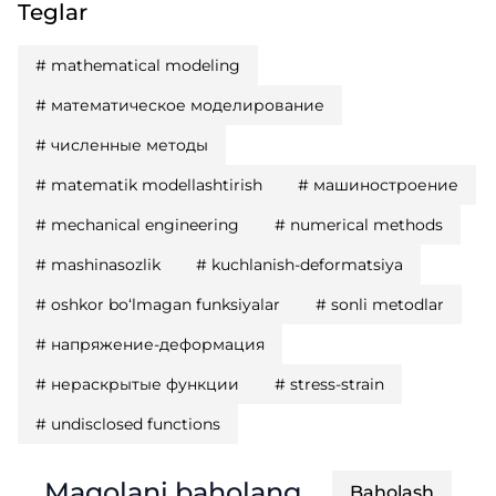
Teglar
#
mathematical modeling
#
математическое моделирование
#
численные методы
#
matematik modellashtirish
#
машиностроение
#
mechanical engineering
#
numerical methods
#
mashinasozlik
#
kuchlanish-deformatsiya
#
oshkor bo‘lmagan funksiyalar
#
sonli metodlar
#
напряжение-деформация
#
нераскрытые функции
#
stress-strain
#
undisclosed functions
Maqolani baholang
Baholash