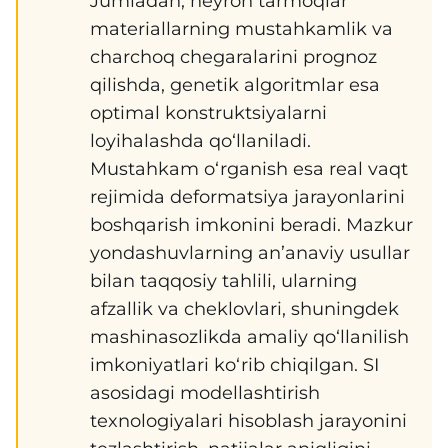
Jumladan, neyron tarmoqlar
materiallarning mustahkamlik va
charchoq chegaralarini prognoz
qilishda, genetik algoritmlar esa
optimal konstruktsiyalarni
loyihalashda qo‘llaniladi.
Mustahkam o‘rganish esa real vaqt
rejimida deformatsiya jarayonlarini
boshqarish imkonini beradi. Mazkur
yondashuvlarning an’anaviy usullar
bilan taqqosiy tahlili, ularning
afzallik va cheklovlari, shuningdek
mashinasozlikda amaliy qo‘llanilish
imkoniyatlari ko‘rib chiqilgan. SI
asosidagi modellashtirish
texnologiyalari hisoblash jarayonini