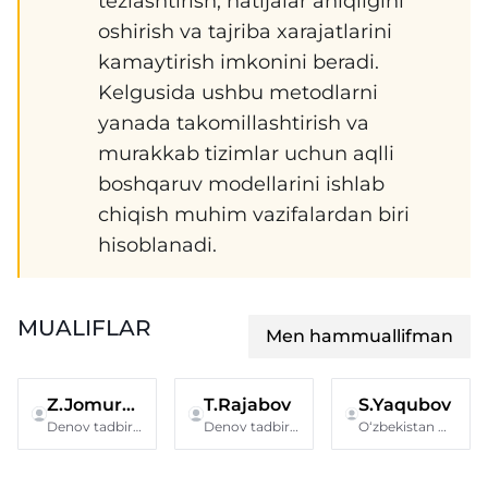
tezlashtirish, natijalar aniqligini
oshirish va tajriba xarajatlarini
kamaytirish imkonini beradi.
Kelgusida ushbu metodlarni
yanada takomillashtirish va
murakkab tizimlar uchun aqlli
boshqaruv modellarini ishlab
chiqish muhim vazifalardan biri
hisoblanadi.
MUALIFLAR
Men hammuallifman
Z.Jomurodova
T.Rajabov
S.Yaqubov
Denov tadbirkorlik va pedagogika instituti
Denov tadbirkorlik va pedagogika instituti
O‘zbekistan Respublikasi Harbiy aviatsiya instituti