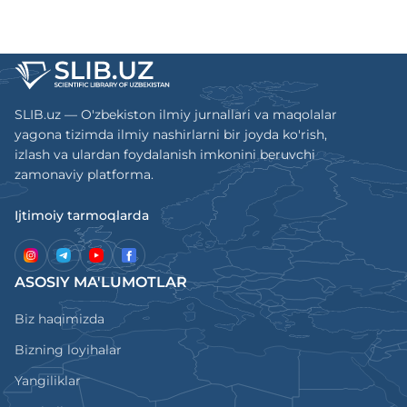
SLIB.uz — O'zbekiston ilmiy jurnallari va maqolalar
yagona tizimda ilmiy nashirlarni bir joyda ko'rish,
izlash va ulardan foydalanish imkonini beruvchi
zamonaviy platforma.
Ijtimoiy tarmoqlarda
ASOSIY MA'LUMOTLAR
Biz haqimizda
Bizning loyihalar
Yangiliklar