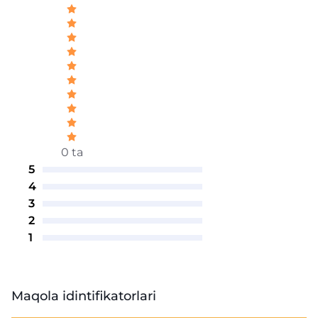
0 ta
5
4
3
2
1
Maqola idintifikatorlari