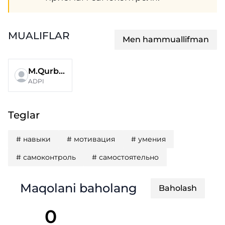
MUALIFLAR
Men hammuallifman
M.Qurbonova
ADPI
Teglar
#
навыки
#
мотивация
#
умения
#
самоконтроль
#
самостоятельно
Maqolani baholang
Baholash
0