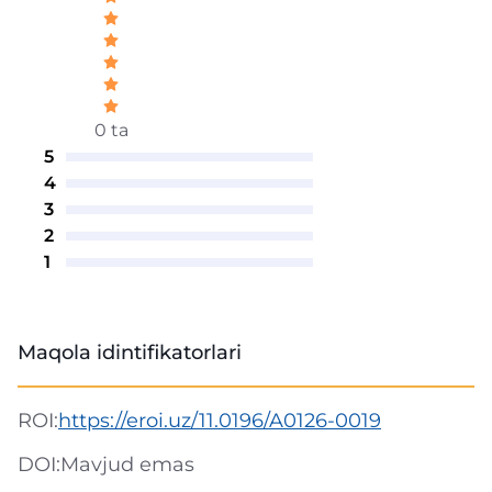
0 ta
5
4
3
2
1
Maqola idintifikatorlari
ROI:
https://eroi.uz/11.0196/A0126-0019
DOI:
Mavjud emas