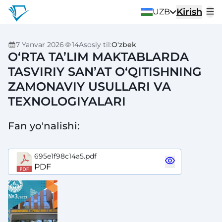
Kirish
UZB
7 Yanvar 2026
14
Asosiy til
:
O'zbek
O‘RTA TA’LIM MAKTABLARDA
TASVIRIY SAN’AT O‘QITISHNING
ZAMONAVIY USULLARI VA
TEXNOLOGIYALARI
Fan yo'nalishi
:
695e1f98c14a5.pdf
PDF