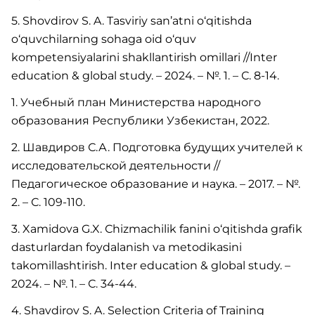
5. Shovdirov S. A. Tasviriy san’atni o‘qitishda
o‘quvchilarning sohaga oid o‘quv
kompetensiyalarini shakllantirish omillari //Inter
education & global study. – 2024. – №. 1. – С. 8-14.
1. Учебный план Министерства народного
образования Республики Узбекистан, 2022.
2. Шавдиров С.А. Подготовка будущих учителей к
исследовательской деятельности //
Педагогическое образование и наука. – 2017. – №.
2. – С. 109-110.
3. Xamidova G.X. Сhizmachilik fanini o‘qitishda grafik
dasturlardan foydalanish va metodikasini
takomillashtirish. Inter education & global study. –
2024. – №. 1. – С. 34-44.
4. Shavdirov S. A. Selection Criteria of Training