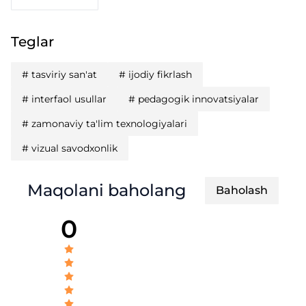
Teglar
#
tasviriy san'at
#
ijodiy fikrlash
#
interfaol usullar
#
pedagogik innovatsiyalar
#
zamonaviy ta'lim texnologiyalari
#
vizual savodxonlik
Maqolani baholang
Baholash
0