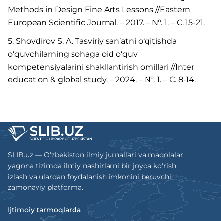
Methods in Design Fine Arts Lessons //Eastern
European Scientific Journal. – 2017. – №. 1. – С. 15-21.
5. Shovdirov S. A. Tasviriy san’atni o‘qitishda
o‘quvchilarning sohaga oid o‘quv
kompetensiyalarini shakllantirish omillari //Inter
education & global study. – 2024. – №. 1. – С. 8-14.
SLIB.uz — O'zbekiston ilmiy jurnallari va maqolalar
yagona tizimda ilmiy nashirlarni bir joyda ko'rish,
izlash va ulardan foydalanish imkonini beruvchi
zamonaviy platforma.
Ijtimoiy tarmoqlarda