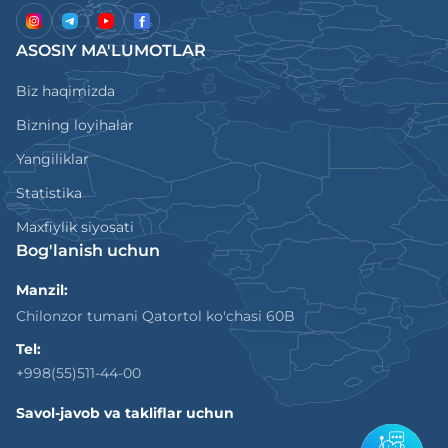
ASOSIY MA'LUMOTLAR
Biz haqimizda
Bizning loyihalar
Yangiliklar
Statistika
Maxfiylik siyosati
Bog'lanish uchun
Manzil:
Chilonzor tumani Qatortol ko'chasi 60B
Tel:
+998(55)511-44-00
Savol-javob va takliflar uchun