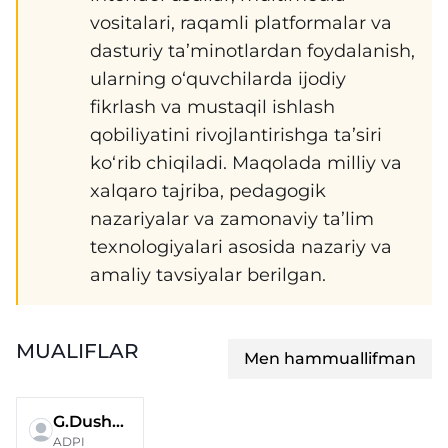
vositalari, raqamli platformalar va
dasturiy ta’minotlardan foydalanish,
ularning o‘quvchilarda ijodiy
fikrlash va mustaqil ishlash
qobiliyatini rivojlantirishga ta’siri
ko‘rib chiqiladi. Maqolada milliy va
xalqaro tajriba, pedagogik
nazariyalar va zamonaviy ta’lim
texnologiyalari asosida nazariy va
amaliy tavsiyalar berilgan.
MUALIFLAR
Men hammuallifman
G.Dushabayeva
ADPI