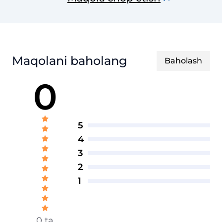
uslubiy jurnali
Maqolani baholang
Baholash
0
5
4
3
2
1
0 ta