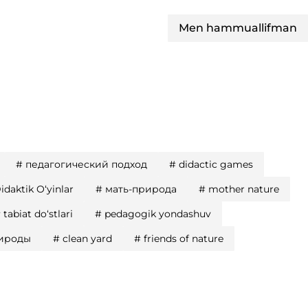
Men hammuallifman
#
педагогический подход
#
didactic games
idaktik O‘yinlar
#
мать-природа
#
mother nature
#
tabiat do‘stlari
#
pedagogik yondashuv
рироды
#
clean yard
#
friends of nature