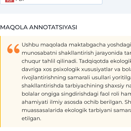
MAQOLA ANNOTATSIYASI
Ushbu maqolada maktabgacha yoshdagi bo
munosabatni shakllantirish jarayonida ta
chuqur tahlil qilinadi. Tadqiqotda ekol
davriga xos psixologik xususiyatlar va bol
rivojlantirishning samarali usullari yorit
shakllantirishda tarbiyachining shaxsiy na
bolalar ongiga singdirishdagi faol roli ha
ahamiyati ilmiy asosda ochib berilgan.
muassasalarida ekologik tarbiyani samarali
etilgan.