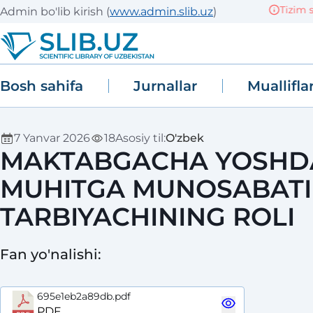
Tizim sinov
Admin bo'lib kirish
(
www.admin.slib.uz
)
Bosh sahifa
Jurnallar
Muallifla
7 Yanvar 2026
18
Asosiy til
:
O'zbek
MAKTABGACHA YOSHDA
MUHITGA MUNOSABATI
TARBIYACHINING ROLI
Fan yo'nalishi
:
695e1eb2a89db.pdf
PDF