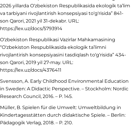
2026 yillarda O‘zbekiston Respublikasida ekologik ta’lim
va tarbiyani rivojlantirish konsepsiyasi to‘g‘risida” 841-
son Qarori, 2021 yil 31-dekabr. URL:
https://lex.uz/docs/5793914
O‘zbekiston Respublikasi Vazirlar Mahkamasining
“O‘zbekiston Respublikasida ekologik ta’limni
rivojlantirish konsepsiyasini tasdiqlash to‘g‘risida” 434-
son Qarori, 2019 yil 27-may. URL:
https://lex.uz/docs/4376411
Svensson, A. Early Childhood Environmental Education
in Sweden: A Didactic Perspective. – Stockholm: Nordic
Research Council, 2016. – P. 145.
Müller, B. Spielen für die Umwelt: Umweltbildung in
Kindertagesstätten durch didaktische Spiele. – Berlin:
Pädagogik Verlag, 2018. – P. 210.