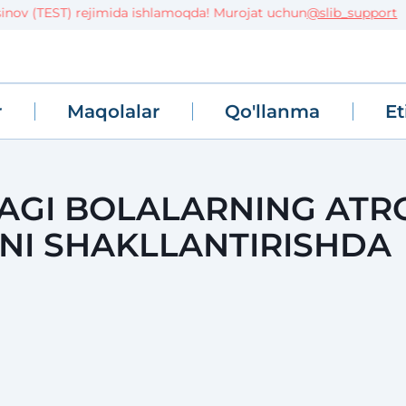
 (TEST) rejimida ishlamoqda! Murojat uchun
@slib_support
r
Maqolalar
Qo'llanma
Et
GI BOLALARNING ATR
NI SHAKLLANTIRISHDA