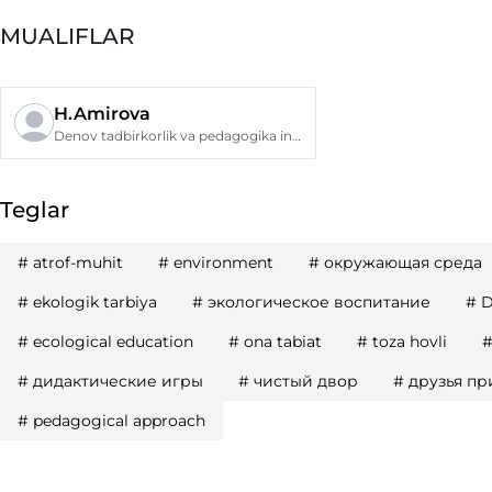
MUALIFLAR
H.Amirova
Denov tadbirkorlik va pedagogika instituti
Teglar
#
atrof-muhit
#
environment
#
окружающая среда
#
ekologik tarbiya
#
экологическое воспитание
#
D
#
ecological education
#
ona tabiat
#
toza hovli
#
дидактические игры
#
чистый двор
#
друзья п
#
pedagogical approach