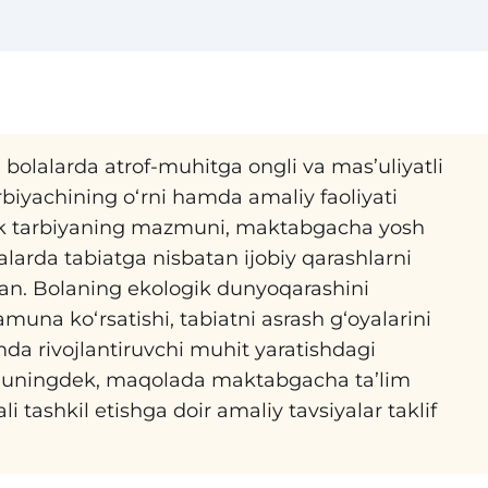
lalarda atrof-muhitga ongli va mas’uliyatli
rbiyachining o‘rni hamda amaliy faoliyati
ogik tarbiyaning mazmuni, maktabgacha yosh
alarda tabiatga nisbatan ijobiy qarashlarni
ilgan. Bolaning ekologik dunyoqarashini
muna ko‘rsatishi, tabiatni asrash g‘oyalarini
mda rivojlantiruvchi muhit yaratishdagi
 Shuningdek, maqolada maktabgacha ta’lim
 tashkil etishga doir amaliy tavsiyalar taklif