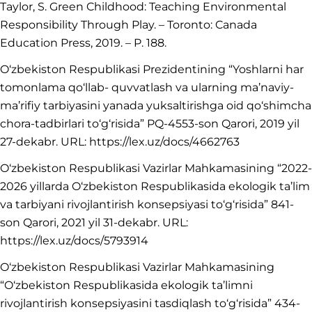
Taylor, S. Green Childhood: Teaching Environmental
Responsibility Through Play. – Toronto: Canada
Education Press, 2019. – P. 188.
O‘zbekiston Respublikasi Prezidentining “Yoshlarni har
tomonlama qo‘llab- quvvatlash va ularning ma’naviy-
ma’rifiy tarbiyasini yanada yuksaltirishga oid qo‘shimcha
chora-tadbirlari to‘g‘risida” PQ-4553-son Qarori, 2019 yil
27-dekabr. URL: https://lex.uz/docs/4662763
O‘zbekiston Respublikasi Vazirlar Mahkamasining “2022-
2026 yillarda O‘zbekiston Respublikasida ekologik ta’lim
va tarbiyani rivojlantirish konsepsiyasi to‘g‘risida” 841-
son Qarori, 2021 yil 31-dekabr. URL:
https://lex.uz/docs/5793914
O‘zbekiston Respublikasi Vazirlar Mahkamasining
“O‘zbekiston Respublikasida ekologik ta’limni
rivojlantirish konsepsiyasini tasdiqlash to‘g‘risida” 434-