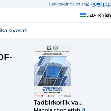
Eski talqinga o'tish
Kirish
UZB
ika siyosati
OF-
Tadbirkorlik va
pedagogika ilmiy-
Maqola chop etish