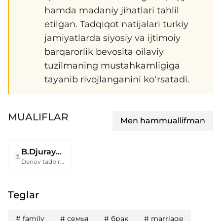
hamda madaniy jihatlari tahlil
etilgan. Tadqiqot natijalari turkiy
jamiyatlarda siyosiy va ijtimoiy
barqarorlik bevosita oilaviy
tuzilmaning mustahkamligiga
tayanib rivojlanganini ko‘rsatadi.
MUALIFLAR
Men hammuallifman
B.Djurayev
Denov tadbirkorlik va pedagogika instituti
Teglar
#
family
#
семья
#
брак
#
marriage