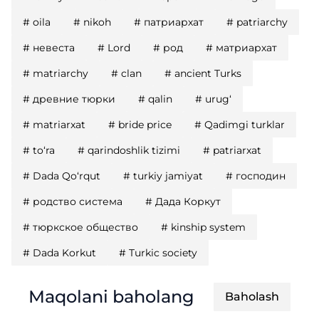
#
oila
#
nikoh
#
патриархат
#
patriarchy
#
невеста
#
Lord
#
род
#
матриархат
#
matriarchy
#
clan
#
ancient Turks
#
древние тюрки
#
qalin
#
urug‘
#
matriarxat
#
bride price
#
Qadimgi turklar
#
to‘ra
#
qarindoshlik tizimi
#
patriarxat
#
Dada Qo‘rqut
#
turkiy jamiyat
#
господин
#
родство система
#
Дада Коркут
#
тюркское общество
#
kinship system
#
Dada Korkut
#
Turkic society
Maqolani baholang
Baholash