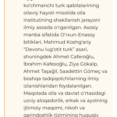
ko‘chmanchi turk qabilalarining
oilaviy hayoti misolida oila
institutining shakllanish jarayoni
ilmiy asosda o‘rganilgan. Asosiy
manba sifatida O‘rxun-Enasoy
bitiklari, Mahmud Koshg‘ariy
“Devonu lug‘otit turk” asari,
shuningdek Ahmet Caferoğlu,
İbrahim Kafesoğlu, Ziya Gökalp,
Ahmet Taşağil, Saadettin Gömeç va
boshqa tadqiqotchilarning ilmiy
izlanishlaridan foydalanilgan.
Maqolada oila va davlat o‘rtasidagi
uzviy aloqadorlik, erkak va ayolning
ijtimoiy maqomi, nikoh va
qarindoshlik tizimining huquqiy