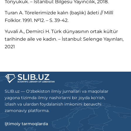
Tonyukuk. – İstanbul: Bilgesu Yayıncılık, 2018.
Turan A. Törelerimizde kalın (başlık) âdeti // Millî
Folklor. 1991. №12. – S. 39-42.
Yuvali A., Demirci H. Türk dünyasının ortak kültür
tarihinde aile ve kadın. – İstanbul: Selenge Yayınları,
2021
SLIB.uz — O'zbekiston ilmiy jurnallari va maqolalar
yagona tizimda ilmiy nashirlarni bir joyda ko'rish,
izlash va ulardan foydalanish imkonini beruvchi
zamonaviy platforma.
Ijtimoiy tarmoqlarda