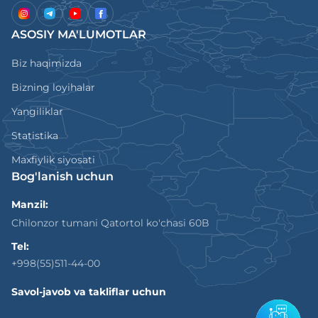
ASOSIY MA'LUMOTLAR
Biz haqimizda
Bizning loyihalar
Yangiliklar
Statistika
Maxfiylik siyosati
Bog'lanish uchun
Manzil:
Chilonzor tumani Qatortol ko'chasi 60B
Tel:
+998(55)511-44-00
Savol-javob va takliflar uchun