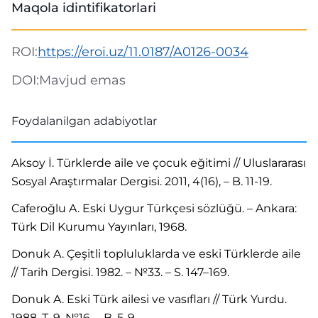
Maqola idintifikatorlari
ROI:
https://eroi.uz/11.0187/A0126-0034
DOI:
Mavjud emas
Foydalanilgan adabiyotlar
Aksoy İ. Türklerde aile ve çocuk eğitimi // Uluslararası
Sosyal Araştırmalar Dergisi. 2011, 4(16), – B. 11-19.
Caferoğlu A. Eski Uygur Türkçesi sözlüğü. – Ankara:
Türk Dil Kurumu Yayınları, 1968.
Donuk A. Çeşitli topluluklarda ve eski Türklerde aile
// Tarih Dergisi. 1982. – №33. – S. 147–169.
Donuk A. Eski Türk ailesi ve vasıfları // Türk Yurdu.
1988. T. 9, №16. – B. 5-9.