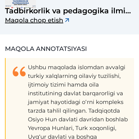
Tadbirkorlik va pedagogika ilmiy-
uslubiy jurnali
Maqola chop etish
MAQOLA ANNOTATSIYASI
Ushbu maqolada islomdan avvalgi
turkiy xalqlarning oilaviy tuzilishi,
ijtimoiy tizimi hamda oila
institutining davlat barqarorligi va
jamiyat hayotidagi o‘rni kompleks
tarzda tahlil qilingan. Tadqiqotda
Osiyo Hun davlati davridan boshlab
Yevropa Hunlari, Turk xoqonligi,
Uyg‘ur davlati va boshqa