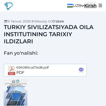
Kirish
UZB
9 Yanvar 2026
9
Asosiy til
:
O'zbek
TURKIY SIVILIZATSIYADA OILA
INSTITUTINING TARIXIY
ILDIZLARI
Fan yo'nalishi
:
696089ca57ed8.pdf
PDF