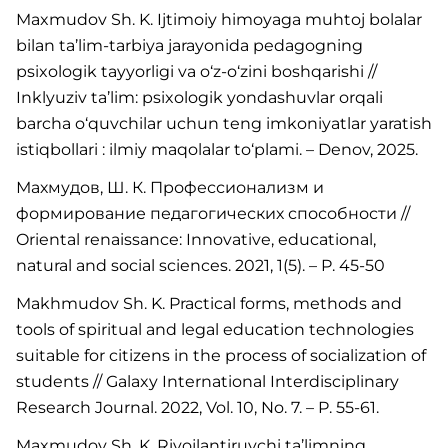
Maxmudov Sh. K. Ijtimoiy himoyaga muhtoj bolalar
bilan ta’lim-tarbiya jarayonida pedagogning
psixologik tayyorligi va o‘z-o‘zini boshqarishi //
Inklyuziv ta’lim: psixologik yondashuvlar orqali
barcha o‘quvchilar uchun teng imkoniyatlar yaratish
istiqbollari : ilmiy maqolalar to‘plami. – Denov, 2025.
Махмудов, Ш. К. Профессионализм и
формирование педагогических способности //
Oriental renaissance: Innovative, educational,
natural and social sciences. 2021, 1(5). – P. 45-50
Makhmudov Sh. K. Practical forms, methods and
tools of spiritual and legal education technologies
suitable for citizens in the process of socialization of
students // Galaxy International Interdisciplinary
Research Journal. 2022, Vol. 10, No. 7. – P. 55-61.
Maxmudov Sh. K. Rivojlantiruvchi ta’limning