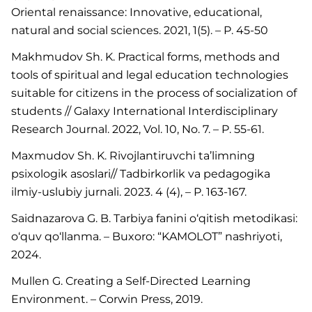
Oriental renaissance: Innovative, educational,
natural and social sciences. 2021, 1(5). – P. 45-50
Makhmudov Sh. K. Practical forms, methods and
tools of spiritual and legal education technologies
suitable for citizens in the process of socialization of
students // Galaxy International Interdisciplinary
Research Journal. 2022, Vol. 10, No. 7. – P. 55-61.
Maxmudov Sh. K. Rivojlantiruvchi ta’limning
psixologik asoslari// Tadbirkorlik va pedagogika
ilmiy-uslubiy jurnali. 2023. 4 (4), – P. 163-167.
Saidnazarova G. B. Tarbiya fanini o‘qitish metodikasi:
o‘quv qo‘llanma. – Buxoro: “KAMOLOT” nashriyoti,
2024.
Mullen G. Creating a Self-Directed Learning
Environment. – Corwin Press, 2019.