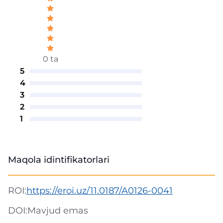
0 ta
5
4
3
2
1
Maqola idintifikatorlari
ROI:
https://eroi.uz/11.0187/A0126-0041
DOI:
Mavjud emas