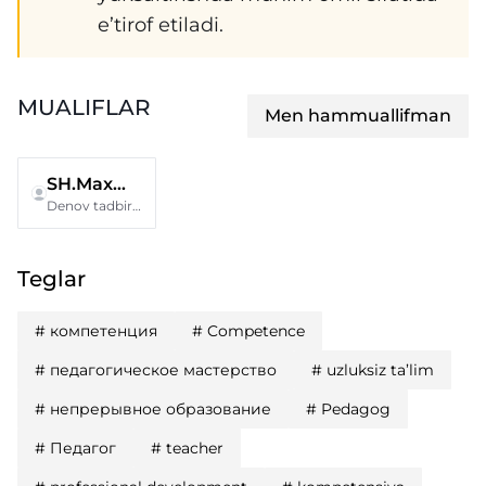
e’tirof etiladi.
MUALIFLAR
Men hammuallifman
SH.Maxmudov
Denov tadbirkorlik va pedagogika instituti
Teglar
#
компетенция
#
Competence
#
педагогическое мастерство
#
uzluksiz ta’lim
#
непрерывное образование
#
Pedagog
#
Педагог
#
teacher