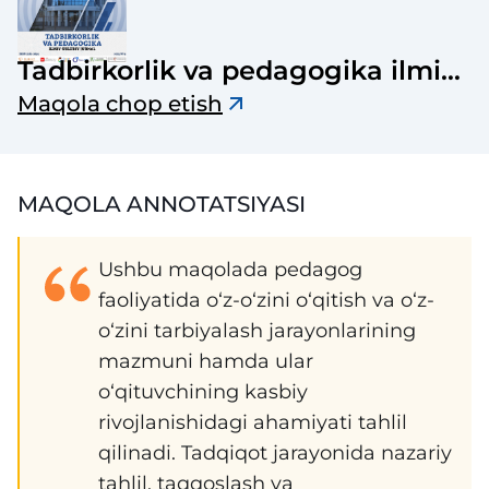
Tadbirkorlik va pedagogika ilmiy-
uslubiy jurnali
Maqola chop etish
MAQOLA ANNOTATSIYASI
Ushbu maqolada pedagog
faoliyatida o‘z-o‘zini o‘qitish va o‘z-
o‘zini tarbiyalash jarayonlarining
mazmuni hamda ular
o‘qituvchining kasbiy
rivojlanishidagi ahamiyati tahlil
qilinadi. Tadqiqot jarayonida nazariy
tahlil, taqqoslash va