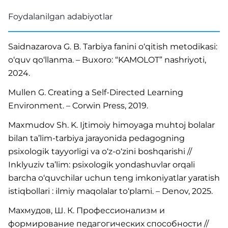
Foydalanilgan adabiyotlar
Saidnazarova G. B. Tarbiya fanini o‘qitish metodikasi:
o‘quv qo‘llanma. – Buxoro: “KAMOLOT” nashriyoti,
2024.
Mullen G. Creating a Self-Directed Learning
Environment. – Corwin Press, 2019.
Maxmudov Sh. K. Ijtimoiy himoyaga muhtoj bolalar
bilan ta’lim-tarbiya jarayonida pedagogning
psixologik tayyorligi va o‘z-o‘zini boshqarishi //
Inklyuziv ta’lim: psixologik yondashuvlar orqali
barcha o‘quvchilar uchun teng imkoniyatlar yaratish
istiqbollari : ilmiy maqolalar to‘plami. – Denov, 2025.
Махмудов, Ш. К. Профессионализм и
формирование педагогических способности //