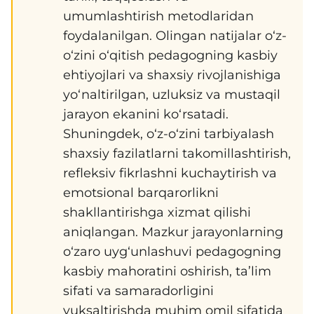
umumlashtirish metodlaridan
foydalanilgan. Olingan natijalar o‘z-
o‘zini o‘qitish pedagogning kasbiy
ehtiyojlari va shaxsiy rivojlanishiga
yo‘naltirilgan, uzluksiz va mustaqil
jarayon ekanini ko‘rsatadi.
Shuningdek, o‘z-o‘zini tarbiyalash
shaxsiy fazilatlarni takomillashtirish,
refleksiv fikrlashni kuchaytirish va
emotsional barqarorlikni
shakllantirishga xizmat qilishi
aniqlangan. Mazkur jarayonlarning
o‘zaro uyg‘unlashuvi pedagogning
kasbiy mahoratini oshirish, ta’lim
sifati va samaradorligini
yuksaltirishda muhim omil sifatida