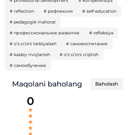
#
professional development
#
kompetensiya
#
reflection
#
рефлексия
#
self-education
#
pedagogik mahorat
#
профессиональное развитие
#
refleksiya
#
o‘z-o‘zini tarbiyalash
#
самовоспитание
#
kasbiy rivojlanish
#
o‘z-o‘zini o‘qitish
#
самообучение
Maqolani baholang
Baholash
0