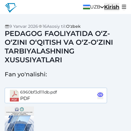
Kirish
UZB
9 Yanvar 2026
16
Asosiy til
:
O'zbek
PEDAGOG FAOLIYATIDA O‘Z-
O‘ZINI O‘QITISH VA O‘Z-O‘ZINI
TARBIYALASHNING
XUSUSIYATLARI
Fan yo'nalishi
:
6960bf3d111db.pdf
PDF