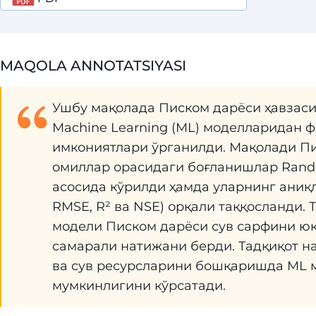
MAQOLA ANNOTATSIYASI
Ушбу мақолада Писком дарёси ҳавзаси
Machine Learning (ML) моделларидан 
имкониятлари ўрганилди. Мақолади П
омиллар орасидаги боғланишлар Rando
асосида кўрилди ҳамда уларнинг аниқ
RMSE, R² ва NSE) орқали таққосланди. 
модели Писком дарёси сув сарфини юқ
самарали натижани берди. Тадқиқот 
ва сув ресурсларини бошқаришда ML 
мумкинлигини кўрсатади.