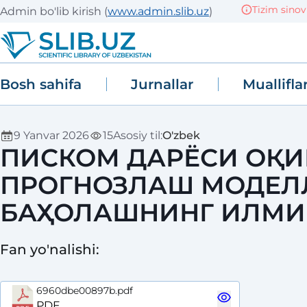
Tizim sinov (TE
Admin bo'lib kirish
(
www.admin.slib.uz
)
Bosh sahifa
Jurnallar
Muallifla
9 Yanvar 2026
15
Asosiy til
:
O'zbek
ПИСКОМ ДАРЁСИ ОҚИ
ПРОГНОЗЛАШ МОДЕЛ
БАҲОЛАШНИНГ ИЛМИ
Fan yo'nalishi
:
6960dbe00897b.pdf
PDF