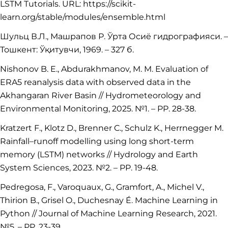
LSTM Tutorials. URL: https://scikit-
learn.org/stable/modules/ensemble.html
Шульц В.Л., Машрапов Р. Ўрта Осиё гидрографияси. –
Тошкент: Ўқитувчи, 1969. – 327 б.
Nishonov B. E., Abdurakhmanov, M. M. Evaluation of
ERA5 reanalysis data with observed data in the
Akhangaran River Basin // Hydrometeorology and
Environmental Monitoring, 2025. №1. – PP. 28-38.
Kratzert F., Klotz D., Brenner C., Schulz K., Herrnegger M.
Rainfall–runoff modelling using long short-term
memory (LSTM) networks // Hydrology and Earth
System Sciences, 2023. №2. – PP. 19-48.
Pedregosa, F., Varoquaux, G., Gramfort, A., Michel V.,
Thirion B., Grisel O., Duchesnay É. Machine Learning in
Python // Journal of Machine Learning Research, 2021.
№5. – PP. 23-39.