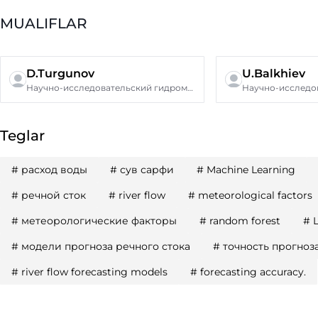
MUALIFLAR
D.Turgunov
U.Balkhiev
Научно-исследовательский гидрометеорологический институт,
Teglar
#
расход воды
#
сув сарфи
#
Machine Learning
#
речной сток
#
river flow
#
meteorological factors
#
метеорологические факторы
#
random forest
#
#
модели прогноза речного стока
#
точность прогноза
#
river flow forecasting models
#
forecasting accuracy.