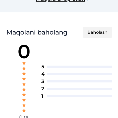
Maqolani baholang
Baholash
0
5
4
3
2
1
0 ta