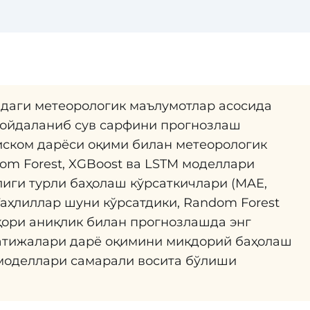
даги метеорологик маълумотлар асосида
фойдаланиб сув сарфини прогнозлаш
иском дарёси оқими билан метеорологик
m Forest, XGBoost ва LSTM моделлари
лиги турли баҳолаш кўрсаткичлари (MAE,
Таҳлиллар шуни кўрсатдики, Random Forest
ори аниқлик билан прогнозлашда энг
натижалари дарё оқимини миқдорий баҳолаш
моделлари самарали восита бўлиши