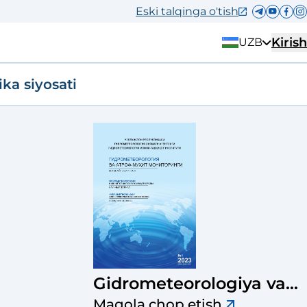
Eski talqinga o'tish
Kirish
UZB
ika siyosati
Gidrometeorologiya va
atrof-muhit monitoringi
Maqola chop etish