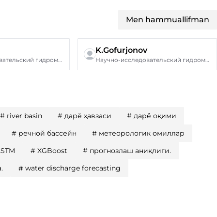
Men hammuallifman
K.Gofurjonov
Научно-исследовательский гидрометеорологический институт,
Научно-исследовательский гидрометеорологический институт,
#
river basin
#
дарё ҳавзаси
#
дарё оқими
#
речной бассейн
#
метеорологик омиллар
LSTM
#
XGBoost
#
прогнозлаш аниқлиги.
.
#
water discharge forecasting