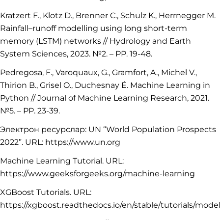
Kratzert F., Klotz D., Brenner C., Schulz K., Herrnegger M.
Rainfall–runoff modelling using long short-term
memory (LSTM) networks // Hydrology and Earth
System Sciences, 2023. №2. – PP. 19-48.
Pedregosa, F., Varoquaux, G., Gramfort, A., Michel V.,
Thirion B., Grisel O., Duchesnay É. Machine Learning in
Python // Journal of Machine Learning Research, 2021.
№5. – PP. 23-39.
Электрон ресурслар: UN “World Population Prospects
2022”. URL: https://www.un.org
Machine Learning Tutorial. URL:
https://www.geeksforgeeks.org/machine-learning
XGBoost Tutorials. URL:
https://xgboost.readthedocs.io/en/stable/tutorials/mode