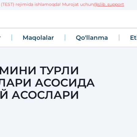
ST) rejimida ishlamoqda! Murojat uchun
@slib_support
r
Maqolalar
Qo'llanma
Et
МИНИ ТУРЛИ
ЛАРИ АСОСИДА
Й АСОСЛАРИ