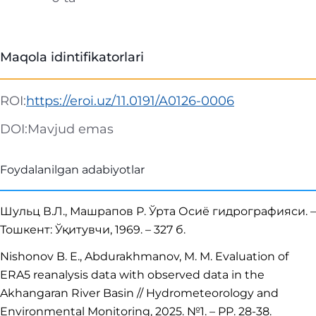
Maqola idintifikatorlari
ROI:
https://eroi.uz/11.0191/A0126-0006
DOI:
Mavjud emas
Foydalanilgan adabiyotlar
Шульц В.Л., Машрапов Р. Ўрта Осиё гидрографияси. –
Тошкент: Ўқитувчи, 1969. – 327 б.
Nishonov B. E., Abdurakhmanov, M. M. Evaluation of
ERA5 reanalysis data with observed data in the
Akhangaran River Basin // Hydrometeorology and
Environmental Monitoring, 2025. №1. – PP. 28-38.