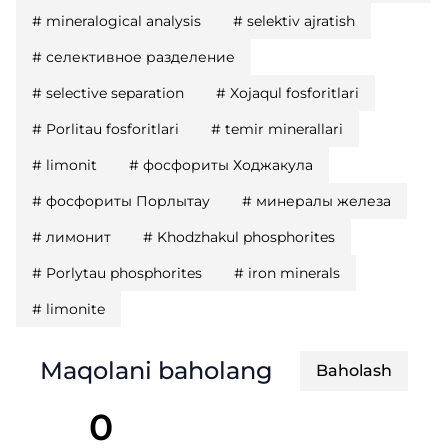
#
mineralogical analysis
#
selektiv ajratish
#
селективное разделение
#
selective separation
#
Xojaqul fosforitlari
#
Porlitau fosforitlari
#
temir minerallari
#
limonit
#
фосфориты Ходжакула
#
фосфориты Порлытау
#
минералы железа
#
лимонит
#
Khodzhakul phosphorites
#
Porlytau phosphorites
#
iron minerals
#
limonite
Maqolani baholang
Baholash
0