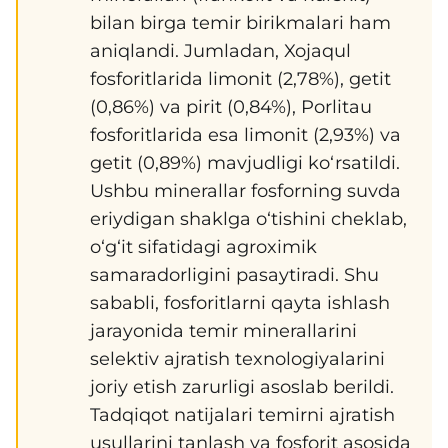
bilan birga temir birikmalari ham
aniqlandi. Jumladan, Xojaqul
fosforitlarida limonit (2,78%), getit
(0,86%) va pirit (0,84%), Porlitau
fosforitlarida esa limonit (2,93%) va
getit (0,89%) mavjudligi ko‘rsatildi.
Ushbu minerallar fosforning suvda
eriydigan shaklga o‘tishini cheklab,
o‘g‘it sifatidagi agroximik
samaradorligini pasaytiradi. Shu
sababli, fosforitlarni qayta ishlash
jarayonida temir minerallarini
selektiv ajratish texnologiyalarini
joriy etish zarurligi asoslab berildi.
Tadqiqot natijalari temirni ajratish
usullarini tanlash va fosforit asosida