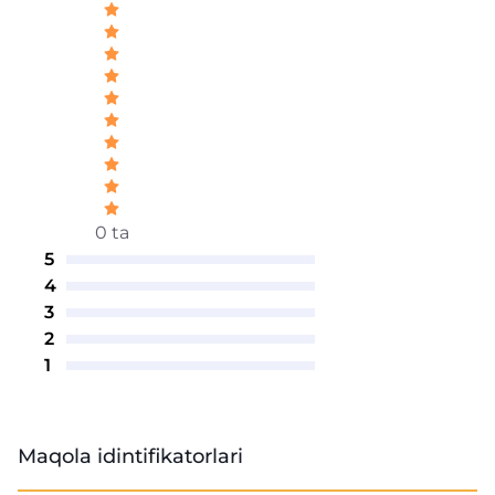
0 ta
5
4
3
2
1
Maqola idintifikatorlari