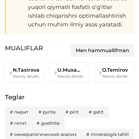
yuqori qiymatli fosfatli o‘g‘itlar
ishlab chiqarishni optimallashtirish
uchun muhim ilmiy asos yaratadi.
MUALIFLAR
Men hammuallifman
N.Taxirova
U.Muxammatova
O.Temirov
Navoiy davlat konchilik va texnologiyalar universiteti
Navoiy davlat konchilik va texnologiyalar universiteti
Navoiy davlat konchilik va texnologiyalar universiteti
Teglar
#
пирит
#
pyrite
#
pirit
#
getit
#
гетит
#
goethite
#
минералогический анализ
#
mineralogik tahlil