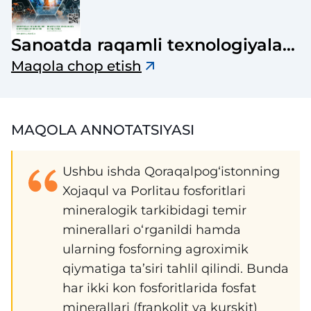
Sanoatda raqamli texnologiyalar
ilmiy-texnik jurnal
Maqola chop etish
MAQOLA ANNOTATSIYASI
Ushbu ishda Qoraqalpog‘istonning
Xojaqul va Porlitau fosforitlari
mineralogik tarkibidagi temir
minerallari o‘rganildi hamda
ularning fosforning agroximik
qiymatiga ta’siri tahlil qilindi. Bunda
har ikki kon fosforitlarida fosfat
minerallari (frankolit va kurskit)