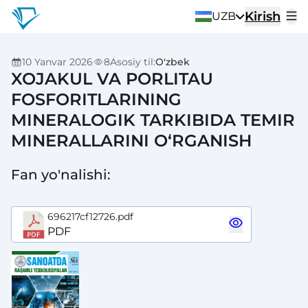
Kirish
UZB
10 Yanvar 2026
8
Asosiy til
:
O'zbek
XOJAKUL VA PORLITAU
FOSFORITLARINING
MINERALOGIK TARKIBIDA TEMIR
MINERALLARINI O‘RGANISH
Fan yo'nalishi
:
696217cf12726.pdf
PDF