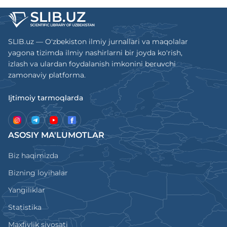
SLIB.uz — O'zbekiston ilmiy jurnallari va maqolalar
yagona tizimda ilmiy nashirlarni bir joyda ko'rish,
izlash va ulardan foydalanish imkonini beruvchi
zamonaviy platforma.
Ijtimoiy tarmoqlarda
ASOSIY MA'LUMOTLAR
Biz haqimizda
Bizning loyihalar
Yangiliklar
Statistika
Maxfiylik siyosati