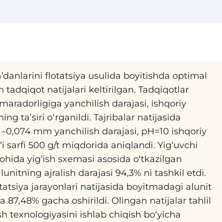
anlarini flotatsiya usulida boyitishda optimal
 tadqiqot natijalari keltirilgan. Tadqiqotlar
maradorligiga yanchilish darajasi, ishqoriy
g ta’siri o‘rganildi. Tajribalar natijasida
% –0,074 mm yanchilish darajasi, pH=10 ishqoriy
g‘i sarfi 500 g/t miqdorida aniqlandi. Yig‘uvchi
ohida yig‘ish sxemasi asosida o‘tkazilgan
nitning ajralish darajasi 94,3% ni tashkil etdi.
tatsiya jarayonlari natijasida boyitmadagi alunit
 87,48% gacha oshirildi. Olingan natijalar tahlil
sh texnologiyasini ishlab chiqish bo‘yicha