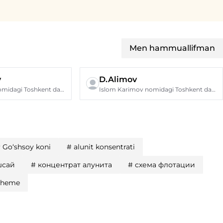
Men hammuallifman
v
D.Alimov
Islom Karimov nomidagi Toshkent davlat texnika universiteti
Islom Karimov nomidagi Toshkent davlat texnika universiteti
#
Go‘shsoy koni
#
alunit konsentrati
шсай
#
концентрат алунита
#
схема флотации
scheme