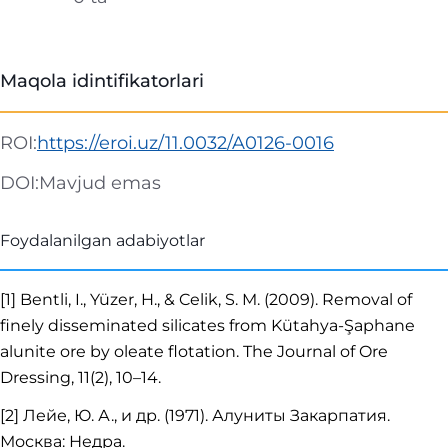
Maqola idintifikatorlari
ROI:
https://eroi.uz/11.0032/A0126-0016
DOI:
Mavjud emas
Foydalanilgan adabiyotlar
[1] Bentli, I., Yüzer, H., & Celik, S. M. (2009). Removal of
finely disseminated silicates from Kütahya-Şaphane
alunite ore by oleate flotation. The Journal of Ore
Dressing, 11(2), 10–14.
[2] Лейе, Ю. А., и др. (1971). Алуниты Закарпатия.
Москва: Недра.