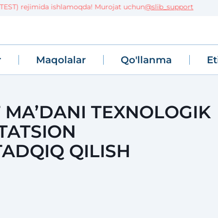
T) rejimida ishlamoqda! Murojat uchun
@slib_support
r
Maqolalar
Qo'llanma
Et
T MA’DANI TEXNOLOGIK
TATSION
TADQIQ QILISH