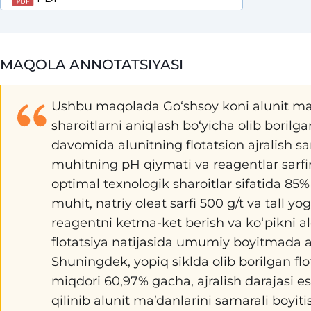
MAQOLA ANNOTATSIYASI
Ushbu maqolada Go‘shsoy koni alunit ma’d
sharoitlarni aniqlash bo‘yicha olib borilgan
davomida alunitning flotatsion ajralish sa
muhitning pH qiymati va reagentlar sarfinin
optimal texnologik sharoitlar sifatida 85
muhit, natriy oleat sarfi 500 g/t va tall yo
reagentni ketma-ket berish va ko‘pikni al
flotatsiya natijasida umumiy boyitmada alu
Shuningdek, yopiq siklda olib borilgan flo
miqdori 60,97% gacha, ajralish darajasi esa
qilinib alunit ma’danlarini samarali boyiti