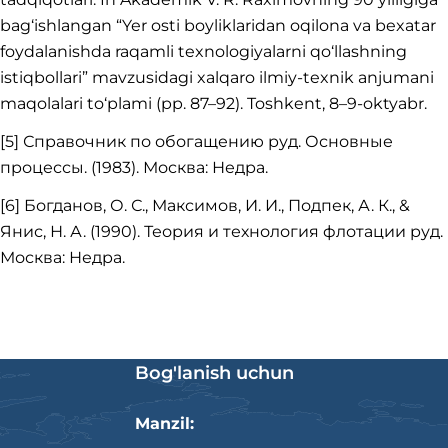
bag‘ishlangan “Yer osti boyliklaridan oqilona va bexatar
foydalanishda raqamli texnologiyalarni qo‘llashning
istiqbollari” mavzusidagi xalqaro ilmiy-texnik anjumani
maqolalari to‘plami (pp. 87–92). Toshkent, 8–9-oktyabr.
[5] Справочник по обогащению руд. Основные
процессы. (1983). Москва: Недра.
[6] Богданов, О. С., Максимов, И. И., Подпек, А. К., &
Янис, Н. А. (1990). Теория и технология флотации руд.
Москва: Недра.
Bog'lanish uchun
Manzil: