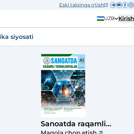
Eski talqinga o'tish
Kirish
UZB
ika siyosati
Sanoatda raqamli
texnologiyalar ilmiy-
Maqola chop etish