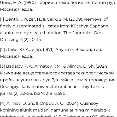
Янис, Н. А. (1990). Теория и технология флотации руд.
Москва: Недра.
[1] Bentli, I., Yüzer, H., & Celik, S. M. (2009). Removal of
finely disseminated silicates from Kütahya-Şaphane
alunite ore by oleate flotation. The Journal of Ore
Dressing, 11(2), 10–14.
[2] Лейе, Ю. А., и др. (1971). Алуниты Закарпатия.
Москва: Недра.
[3] Badalov, F. A., Almatov, I. M., & Alimov, D. Sh. (2024).
Изучение вещественного состава технологической
пробы алунитовых руд Гушсайского месторождения.
Geologiya fanlari universiteti xabarlari: ilmiy-texnik
jurnal, (2), 52–56. ISSN: 2181-3590.
[4] Alimov, D. Sh., & Oripov, A. O. (2024). Gushsoy
konining alunit ma’dani namunalarining mineralogik
tadqiqotlari. In Akademik V. R. Raximovning 90 yilligiga