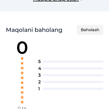
texnik jurnal
Maqolani baholang
Baholash
0
5
4
3
2
1
0 ta