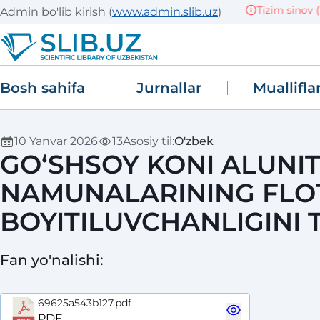
Tizim sinov (TES
Admin bo'lib kirish
(
www.admin.slib.uz
)
Bosh sahifa
Jurnallar
Muallifla
10 Yanvar 2026
13
Asosiy til
:
O'zbek
GO‘SHSOY KONI ALUNI
NAMUNALARINING FLO
BOYITILUVCHANLIGINI 
Fan yo'nalishi
:
69625a543b127.pdf
PDF