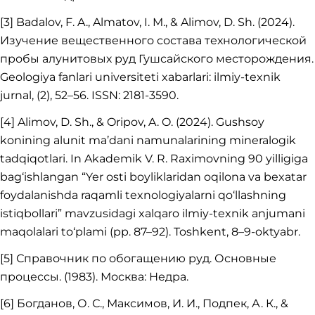
[3] Badalov, F. A., Almatov, I. M., & Alimov, D. Sh. (2024).
Изучение вещественного состава технологической
пробы алунитовых руд Гушсайского месторождения.
Geologiya fanlari universiteti xabarlari: ilmiy-texnik
jurnal, (2), 52–56. ISSN: 2181-3590.
[4] Alimov, D. Sh., & Oripov, A. O. (2024). Gushsoy
konining alunit ma’dani namunalarining mineralogik
tadqiqotlari. In Akademik V. R. Raximovning 90 yilligiga
bag‘ishlangan “Yer osti boyliklaridan oqilona va bexatar
foydalanishda raqamli texnologiyalarni qo‘llashning
istiqbollari” mavzusidagi xalqaro ilmiy-texnik anjumani
maqolalari to‘plami (pp. 87–92). Toshkent, 8–9-oktyabr.
[5] Справочник по обогащению руд. Основные
процессы. (1983). Москва: Недра.
[6] Богданов, О. С., Максимов, И. И., Подпек, А. К., &