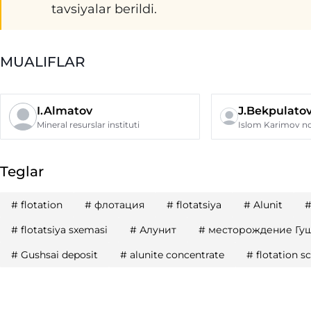
tavsiyalar berildi.
MUALIFLAR
I.Almatov
J.Bekpulato
Mineral resurslar instituti
Teglar
#
flotation
#
флотация
#
flotatsiya
#
Alunit
#
flotatsiya sxemasi
#
Алунит
#
месторождение Гу
#
Gushsai deposit
#
alunite concentrate
#
flotation 