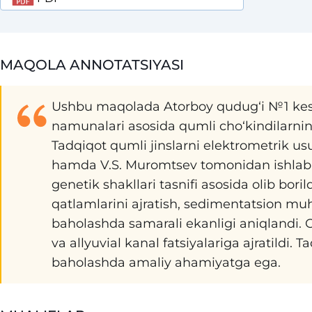
MAQOLA ANNOTATSIYASI
Ushbu maqolada Atorboy qudug‘i №1 kes
namunalari asosida qumli cho‘kindilarning 
Tadqiqot qumli jinslarni elektrometrik usu
hamda V.S. Muromtsev tomonidan ishlab c
genetik shakllari tasnifi asosida olib bo
qatlamlarini ajratish, sedimentatsion muh
baholashda samarali ekanligi aniqlandi. O
va allyuvial kanal fatsiyalariga ajratildi. T
baholashda amaliy ahamiyatga ega.