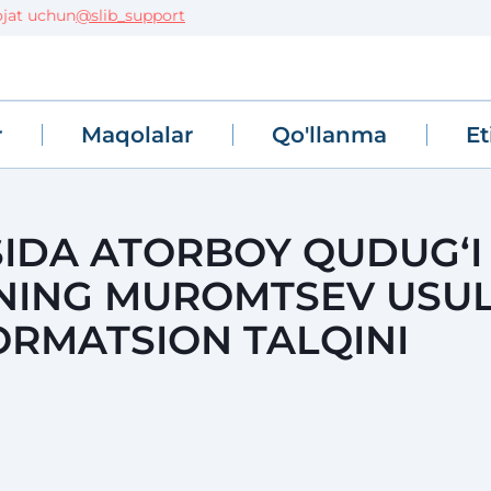
t uchun
@slib_support
r
Maqolalar
Qo'llanma
Et
IDA ATORBOY QUDUG‘I
NING MUROMTSEV USUL
ORMATSION TALQINI