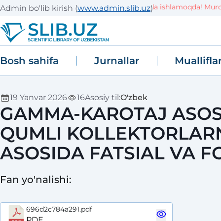
Tizim sinov (TEST) rejimida ishlamoqda! Muroja
Admin bo'lib kirish
(
www.admin.slib.uz
)
Bosh sahifa
Jurnallar
Muallifla
19 Yanvar 2026
16
Asosiy til
:
O'zbek
GAMMA-KAROTAJ ASOS
QUMLI KOLLEKTORLAR
ASOSIDA FATSIAL VA F
Fan yo'nalishi
:
696d2c784a291.pdf
PDF