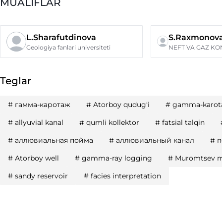
MUALIFLAR
L.Sharafutdinova
S.Raxmonov
Geologiya fanlari universiteti
Teglar
#
гамма-каротаж
#
Atorboy qudug‘i
#
gamma-karot
#
allyuvial kanal
#
qumli kollektor
#
fatsial talqin
#
аллювиальная пойма
#
аллювиальный канал
#
п
#
Atorboy well
#
gamma-ray logging
#
Muromtsev 
#
sandy reservoir
#
facies interpretation