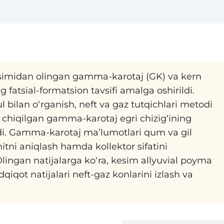
imidan olingan gamma-karotaj (GK) va kern
fatsial-formatsion tavsifi amalga oshirildi.
l bilan o‘rganish, neft va gaz tutqichlari metodi
hiqilgan gamma-karotaj egri chizig‘ining
rildi. Gamma-karotaj ma’lumotlari qum va gil
itni aniqlash hamda kollektor sifatini
lingan natijalarga ko‘ra, kesim allyuvial poyma
adqiqot natijalari neft-gaz konlarini izlash va