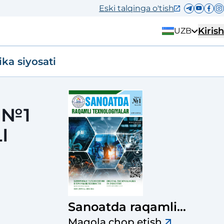
Eski talqinga o'tish
Kirish
UZB
ika siyosati
 №1
I
Sanoatda raqamli
texnologiyalar ilmiy-
Maqola chop etish