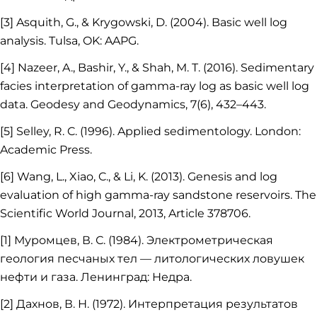
[3] Asquith, G., & Krygowski, D. (2004). Basic well log
analysis. Tulsa, OK: AAPG.
[4] Nazeer, A., Bashir, Y., & Shah, M. T. (2016). Sedimentary
facies interpretation of gamma-ray log as basic well log
data. Geodesy and Geodynamics, 7(6), 432–443.
[5] Selley, R. C. (1996). Applied sedimentology. London:
Academic Press.
[6] Wang, L., Xiao, C., & Li, K. (2013). Genesis and log
evaluation of high gamma-ray sandstone reservoirs. The
Scientific World Journal, 2013, Article 378706.
[1] Муромцев, В. С. (1984). Электрометрическая
геология песчаных тел — литологических ловушек
нефти и газа. Ленинград: Недра.
[2] Дахнов, В. Н. (1972). Интерпретация результатов