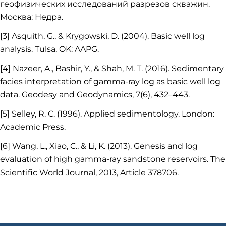
геофизических исследований разрезов скважин.
Москва: Недра.
[3] Asquith, G., & Krygowski, D. (2004). Basic well log
analysis. Tulsa, OK: AAPG.
[4] Nazeer, A., Bashir, Y., & Shah, M. T. (2016). Sedimentary
facies interpretation of gamma-ray log as basic well log
data. Geodesy and Geodynamics, 7(6), 432–443.
[5] Selley, R. C. (1996). Applied sedimentology. London:
Academic Press.
[6] Wang, L., Xiao, C., & Li, K. (2013). Genesis and log
evaluation of high gamma-ray sandstone reservoirs. The
Scientific World Journal, 2013, Article 378706.