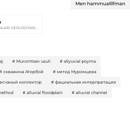
Men hammuallifman
a
NEFT VA GAZ KONLARI GEOLOGIYASI HAMDA QIDIRUVI INSTITUTI
aj
#
Muromtsev usuli
#
allyuvial poyma
#
скважина Аторбой
#
метод Муромцева
есчаный коллектор
#
фациальная интерпретация
method
#
alluvial floodplain
#
alluvial channel