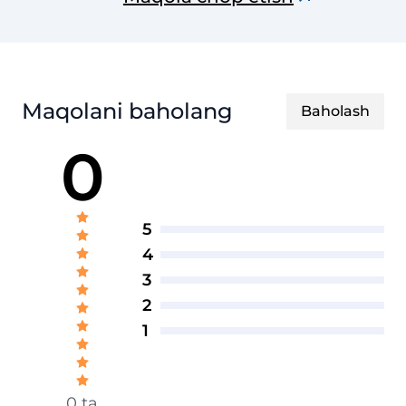
texnik jurnal
Maqolani baholang
Baholash
0
5
4
3
2
1
0 ta