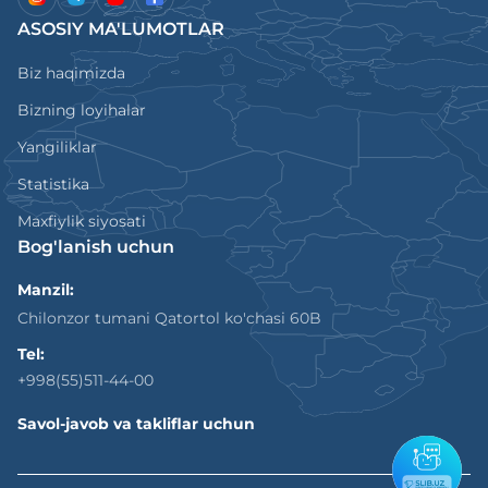
ASOSIY MA'LUMOTLAR
Biz haqimizda
Bizning loyihalar
Yangiliklar
Statistika
Maxfiylik siyosati
Bog'lanish uchun
Manzil:
Chilonzor tumani Qatortol ko'chasi 60B
Tel:
+998(55)511-44-00
Savol-javob va takliflar uchun