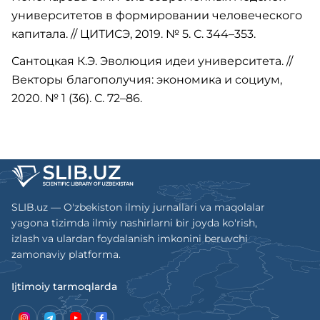
университетов в формировании человеческого
капитала. // ЦИТИСЭ, 2019. № 5. С. 344–353.
Сантоцкая К.Э. Эволюция идеи университета. //
Векторы благополучия: экономика и социум,
2020. № 1 (36). С. 72–86.
SLIB.uz — O'zbekiston ilmiy jurnallari va maqolalar
yagona tizimda ilmiy nashirlarni bir joyda ko'rish,
izlash va ulardan foydalanish imkonini beruvchi
zamonaviy platforma.
Ijtimoiy tarmoqlarda