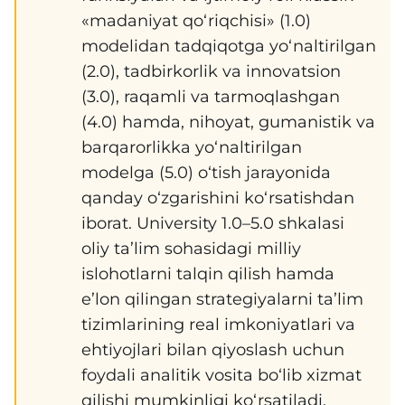
«madaniyat qo‘riqchisi» (1.0)
modelidan tadqiqotga yo‘naltirilgan
(2.0), tadbirkorlik va innovatsion
(3.0), raqamli va tarmoqlashgan
(4.0) hamda, nihoyat, gumanistik va
barqarorlikka yo‘naltirilgan
modelga (5.0) o‘tish jarayonida
qanday o‘zgarishini ko‘rsatishdan
iborat. University 1.0–5.0 shkalasi
oliy ta’lim sohasidagi milliy
islohotlarni talqin qilish hamda
e’lon qilingan strategiyalarni ta’lim
tizimlarining real imkoniyatlari va
ehtiyojlari bilan qiyoslash uchun
foydali analitik vosita bo‘lib xizmat
qilishi mumkinligi ko‘rsatiladi.