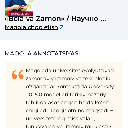
«Bola va Zamon» / Научно-
популярный журнал детской и
Maqola chop etish
возрастной консультации
MAQOLA ANNOTATSIYASI
Maqolada universitet evolyutsiyasi
zamonaviy ijtimoiy va texnologik
o‘zgarishlar kontekstida University
1.0–5.0 modellari tarixiy-nazariy
tahliliga asoslangan holda ko‘rib
chiqiladi. Tadqiqotning maqsadi −
universitetning missiyalari,
funksiyalari va ijtimoiy roli klassik