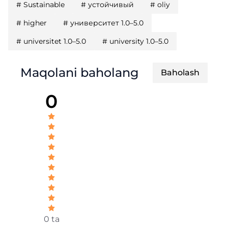
#
Sustainable
#
устойчивый
#
oliy
#
higher
#
университет 1.0–5.0
#
universitet 1.0–5.0
#
university 1.0–5.0
Maqolani baholang
Baholash
0
0 ta