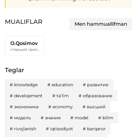
MUALIFLAR
Men hammuallifman
O.Qosimov
старший преподаватель кафедры «Общественно-гуманитарные науки и физическое воспитание» Университета Пучон в г. Ташкент
Teglar
#
knowledge
#
education
#
развитие
#
development
#
ta’lim
#
образование
#
экономика
#
economy
#
высший
#
модель
#
знания
#
model
#
bilim
#
rivojlanish
#
iqtisodiyot
#
barqaror