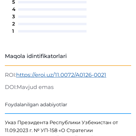
5
4
3
2
1
Maqola idintifikatorlari
ROI:
https://eroi.uz/11.0072/A0126-0021
DOI:
Mavjud emas
Foydalanilgan adabiyotlar
Указ Президента Республики Узбекистан от
11.09.2023 г. № УП-158 «О Стратегии