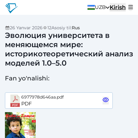
Kirish
UZB
26 Yanvar 2026
12
Asosiy til
:
Rus
Эволюция университета в
меняющемся мире:
историкотеоретический анализ
моделей 1.0–5.0
Fan yo'nalishi
:
6977978d646aa.pdf
PDF