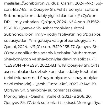
majlislari.//Sohibqiron yulduzi, Qarshi. 2024.-№3 (56)-
son.-B.57-62. 15. Qorayev Sh. Ashtarxoniylar sultoni
Subhonqulixon adabiy yig‘ilishlari tarixi// «Qo‘qon
DPI. Ilmiy xabarlar», Qo‘qon, 2024.-№ 4-son.-B.1562-
1566. 16. Qorayev Sh. Ashtarxoniylar sultoni
Subhonqulixon ilmiy – ijodiy faoliyatining o‘ziga xos
xususiyatlari.//«Irrigatsiya va agrotexnologiyalar»,
Qarshi, 2024.-№1(01)-son.-B.129-138. 17. Qorayev Sh.
O‘zbek xonliklarida adabiy kechalar (Muhammad
Shayboniyxon va shayboniylar davri misolida). -T.:
“LESSON –PRESS”, 2022.-B.114. 18. Qorayev Sh. O‘rta
asr manbalarida o‘zbek xonliklari adabiy kechalari
tarixi (Muhammad Shayboniyxon va shayboniylar
davri misolida). -Qarshi: “Intellekt”, 2023.-B.148. 19.
Qorayev Sh. Shayboniy sultonlar tazkirasi.
Monografiya. -Qarshi: Intellekt, 2023.-B.206. 20.
Qorayev Sh. O‘zbek sultonlari tazkirasi. Monografiya.-