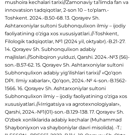
mushoira kechalari tarixi//Zamonaviy ta’limda fan va
innovatsion tadqiqotlar, 2-son 10 – to‘plam.-
Toshkent. 2024.-B.50-68. 13. Qorayev Sh.
Ashtarxoniylar sultoni Subhonqulixon ilmiy – ijodiy
faoliyatining o‘ziga xos xususiyatlari.//-Toshkent,
Filologik tadqiqotlar, №1 (2024 yil, oktyabr).-B.21-27.
14. Qorayev Sh. Subhonqulixon adabiy
majlislari.//Sohibqiron yulduzi, Qarshi. 2024.-№3 (56)-
son.-B.57-62. 15. Qorayev Sh. Ashtarxoniylar sultoni
Subhonqulixon adabiy yig‘ilishlari tarixi// «Qo‘qon
DPI. Ilmiy xabarlar», Qo‘qon, 2024.-№ 4-son.-B.1562-
1566. 16. Qorayev Sh. Ashtarxoniylar sultoni
Subhonqulixon ilmiy – ijodiy faoliyatining o‘ziga xos
xususiyatlari.//«Irrigatsiya va agrotexnologiyalar»,
Qarshi, 2024.-№1(01)-son.-B.129-138. 17. Qorayev Sh.
O‘zbek xonliklarida adabiy kechalar (Muhammad
Shayboniyxon va shayboniylar davri misolida). -T.: