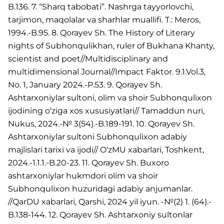
B.136. 7. “Sharq tabobati”. Nashrga tayyorlovchi,
tarjimon, maqolalar va sharhlar muallifi. T.: Meros,
1994.-B.95. 8. Qorayev Sh. The History of Literary
nights of Subhonqulikhan, ruler of Bukhana Khanty,
scientist and poet//Multidisciplinary and
multidimensional Journal//Impact Faktor. 9.1.Vol.3,
No. 1, January 2024.-P.53. 9. Qorayev Sh.
Ashtarxoniylar sultoni, olim va shoir Subhonqulixon
ijodining o‘ziga xos xususiyatlari// Tamaddun nuri,
Nukus, 2024.-№ 3(54).-B.189-191. 10. Qorayev Sh.
Ashtarxoniylar sultoni Subhonqulixon adabiy
majlislari tarixi va ijodi// O‘zMU xabarlari, Toshkent,
2024.-1.1.1.-B.20-23. 11. Qorayev Sh. Buxoro
ashtarxoniylar hukmdori olim va shoir
Subhonqulixon huzuridagi adabiy anjumanlar.
//QarDU xabarlari, Qarshi, 2024 yil iyun. -№(2) 1. (64).-
B.138-144. 12. Qorayev Sh. Ashtarxoniy sultonlar