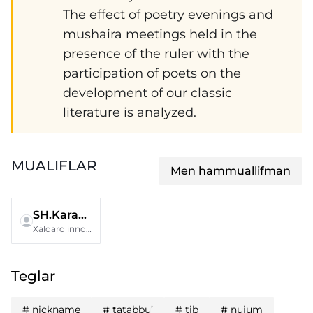
The effect of poetry evenings and
mushaira meetings held in the
presence of the ruler with the
participation of poets on the
development of our classic
literature is analyzed.
MUALIFLAR
Men hammuallifman
SH.Karayev
Xalqaro innovatsion unversiteti
Teglar
#
nickname
#
tatabbu’
#
tib
#
nujum