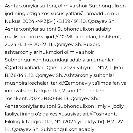
Ashtarxoniylar sultoni, olim va shoir Subhonqulixon
ijodining o‘ziga xos xususiyatlari// Tamaddun nuri,
Nukus, 2024.-№ 3(54).-B.189-191. 10. Qorayev Sh.
Ashtarxoniylar sultoni Subhonqulixon adabiy
majlislari tarixi va ijodi// O‘zMU xabarlari, Toshkent,
2024.-1.1.1.-B.20-23. 11. Qorayev Sh. Buxoro
ashtarxoniylar hukmdori olim va shoir
Subhonqulixon huzuridagi adabiy anjumanlar.
//QarDU xabarlari, Qarshi, 2024 yil iyun. -№(2) 1. (64).-
B.138-144. 12. Qorayev Sh. Ashtarxoniy sultonlar
mushoira kechalari tarixi//Zamonaviy ta’limda fan va
innovatsion tadqiqotlar, 2-son 10 – to‘plam.-
Toshkent. 2024.-B.50-68. 13. Qorayev Sh.
Ashtarxoniylar sultoni Subhonqulixon ilmiy – ijodiy
faoliyatining o‘ziga xos xususiyatlari.//-Toshkent,
Filologik tadqiqotlar, №1 (2024 yil, oktyabr).-B.21-27.
14. Qorayev Sh. Subhonqulixon adabiy