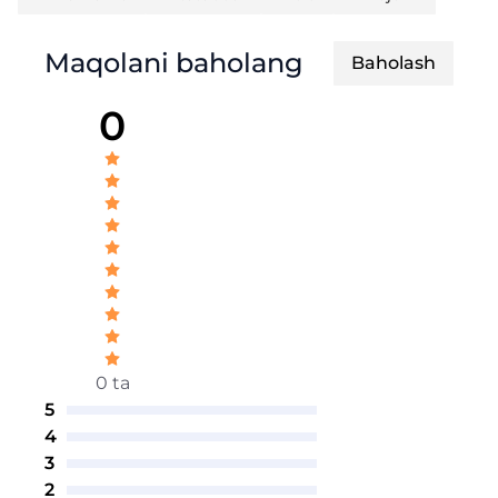
Maqolani baholang
Baholash
0
0 ta
5
4
3
2