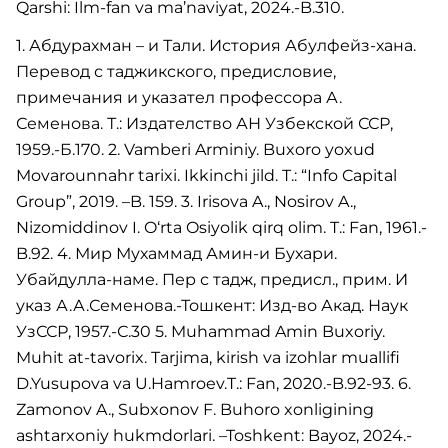
Qarshi: Ilm-fan va ma’naviyat, 2024.-B.310.
1. Абдурахман – и Тали. История Абулфейз-хана.
Перевод с таджикского, предисловие,
примечания и указател профессора А.
Семенова. Т.: Издателство АН Узбекской ССР,
1959.-Б.170. 2. Vamberi Arminiy. Buxoro yoxud
Movarounnahr tarixi. Ikkinchi jild. T.: “Info Capital
Group”, 2019. –B. 159. 3. Irisova A., Nosirov A.,
Nizomiddinov I. O‘rta Osiyolik qirq olim. T.: Fan, 1961.-
B.92. 4. Мир Мухаммад Амин-и Бухари.
Убайдулла-наме. Пер с тадж, предисл., прим. И
указ А.А.Семенова.-Тошкент: Изд-во Акад. Наук
УзССР, 1957.-С.30 5. Muhammad Amin Buxoriy.
Muhit at-tavorix. Tarjima, kirish va izohlar muallifi
D.Yusupova va U.Hamroev.T.: Fan, 2020.-B.92-93. 6.
Zamonov A., Subxonov F. Buhoro xonligining
ashtarxoniy hukmdorlari. –Toshkent: Bayoz, 2024.-