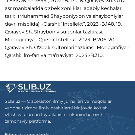
“LESSON –PRESS”, 2022.-B.114. 18. Qorayev Sh. O‘rta
asr manbalarida o‘zbek xonliklari adabiy kechalari
tarixi (Muhammad Shayboniyxon va shayboniylar
davri misolida). -Qarshi: “Intellekt”, 2023.-B.148. 19.
Qorayev Sh. Shayboniy sultonlar tazkirasi.
Monografiya. -Qarshi: Intellekt, 2023.-B.206. 20.
Qorayev Sh. O‘zbek sultonlari tazkirasi. Monografiya.-
Qarshi: Ilm-fan va ma’naviyat, 2024.-B.310.
SLIB.uz — O'zbekiston ilmiy jurnallari va maqolalar
yagona tizimda ilmiy nashirlarni bir joyda ko'rish,
izlash va ulardan foydalanish imkonini beruvchi
zamonaviy platforma.
Ijtimoiy tarmoqlarda