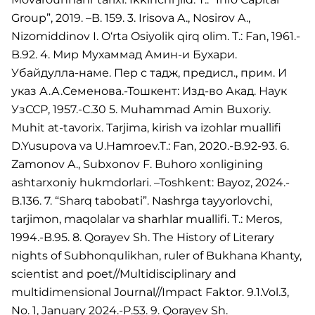
Group”, 2019. –B. 159. 3. Irisova A., Nosirov A.,
Nizomiddinov I. O‘rta Osiyolik qirq olim. T.: Fan, 1961.-
B.92. 4. Мир Мухаммад Амин-и Бухари.
Убайдулла-наме. Пер с тадж, предисл., прим. И
указ А.А.Семенова.-Тошкент: Изд-во Акад. Наук
УзССР, 1957.-С.30 5. Muhammad Amin Buxoriy.
Muhit at-tavorix. Tarjima, kirish va izohlar muallifi
D.Yusupova va U.Hamroev.T.: Fan, 2020.-B.92-93. 6.
Zamonov A., Subxonov F. Buhoro xonligining
ashtarxoniy hukmdorlari. –Toshkent: Bayoz, 2024.-
B.136. 7. “Sharq tabobati”. Nashrga tayyorlovchi,
tarjimon, maqolalar va sharhlar muallifi. T.: Meros,
1994.-B.95. 8. Qorayev Sh. The History of Literary
nights of Subhonqulikhan, ruler of Bukhana Khanty,
scientist and poet//Multidisciplinary and
multidimensional Journal//Impact Faktor. 9.1.Vol.3,
No. 1, January 2024.-P.53. 9. Qorayev Sh.