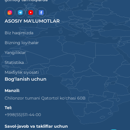
ASOSIY MA'LUMOTLAR
Biz haqimizda
Bizning loyihalar
Yangiliklar
Statistika
Maxfiylik siyosati
Bog'lanish uchun
Manzil:
Chilonzor tumani Qatortol ko'chasi 60B
Tel:
+998(55)511-44-00
Savol-javob va takliflar uchun