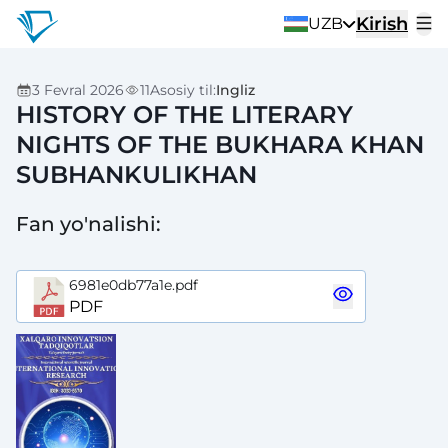
Kirish
UZB
3 Fevral 2026
11
Asosiy til
:
Ingliz
HISTORY OF THE LITERARY
NIGHTS OF THE BUKHARA KHAN
SUBHANKULIKHAN
Fan yo'nalishi
:
6981e0db77a1e.pdf
PDF