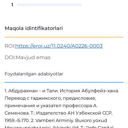
1
Maqola idintifikatorlari
ROI:
https://eroi.uz/11.0240/A0226-0003
DOI:
Mavjud emas
Foydalanilgan adabiyotlar
1. Абдурахман – и Тали. История Абулфейз-хана.
Перевод с таджикского, предисловие,
примечания и указател профессора А.
Семенова. Т.: Издателство АН Узбекской ССР,
1959.-Б.170. 2. Vamberi Arminiy. Buxoro yoxud
Movarounnahr tarixi. Ikkinchi jild. T.: “Info Capital