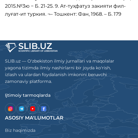
2015.№3ю − Б. 21-25. 9. Ат-туҳфатуз закияти фил-
луғат-ит туркия. ¬– Тошкент: Фан, 1968. – Б. 179
SLIB.uz — O'zbekiston ilmiy jurnallari va maqolalar
yagona tizimda ilmiy nashirlarni bir joyda ko'rish,
izlash va ulardan foydalanish imkonini beruvchi
zamonaviy platforma.
Ijtimoiy tarmoqlarda
ASOSIY MA'LUMOTLAR
Biz haqimizda