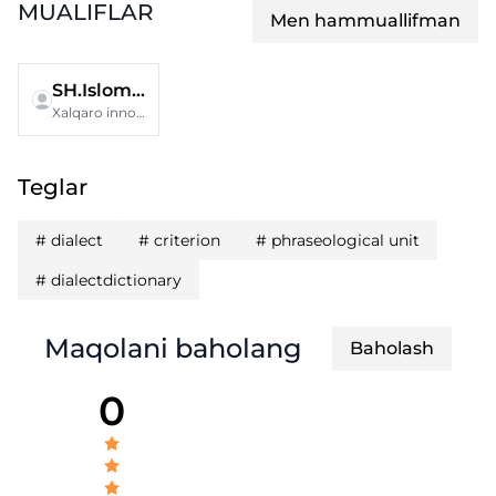
MUALIFLAR
Men hammuallifman
SH.Islomova
Xalqaro innovatsion unversiteti
Teglar
#
dialect
#
criterion
#
phraseological unit
#
dialectdictionary
Maqolani baholang
Baholash
0