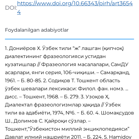
https://www.doi.org/10.66343/pirh/art3654
DOI:
4
Foydalanilgan adabiyotlar
1. Дониёров Х. Ўзбек тили “ж” лашган (қипчоқ)
диалектининг фразеологияси устидан
кузатишлар // Фразеология масалалари, СамДУ
асарлари, янги серия, 106-чиқиши. – Самарқанд,
1961. – Б. 80-85. 2. Cодиқов Т. Тошкент область
ўзбек шевалари лексикаси: Филол. фан. номз. ...
дисс. – Тошкент, 1968. – Б. 279. 3. Узоқов Ҳ.
Диалектал фразеологизмлар ҳақида // Ўзбек
тили ва адабиёти, 1974, №6. − Б. 60. 4. Шомақсудов
Ш., Долимов C. Қайроқи сўзлар. –
Тошкент,“Ўзбекистон миллий энциклопедияси”
Давлат илмий нашриёти 2011. – Б. 224. 5. Hamidov