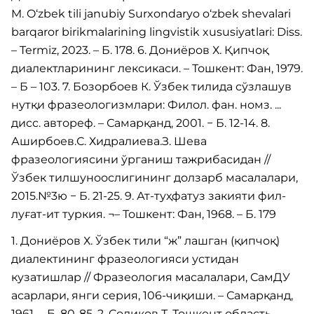
M. O‘zbek tili janubiy Surxondaryo o‘zbek shevalari
barqaror birikmalarining lingvistik xususiyatlari: Diss.
– Termiz, 2023. – Б. 178. 6. Дониёров Х. Қипчоқ
диалектларининг лексикаси. – Тошкент: Фан, 1979.
– Б – 103. 7. Бозорбоев К. Ўзбек тилида сўзлашув
нутқи фразеологизмлари: Филол. фан. номз. ...
дисс. автореф. – Самарқанд, 2001. − Б. 12-14. 8.
Аширбоев.С. Хидралиева.З. Шева
фразеологиясини ўрганиш тажрибасидан //
Ўзбек тилшуноослигининг долзарб масалалари,
2015.№3ю − Б. 21-25. 9. Ат-туҳфатуз закияти фил-
луғат-ит туркия. ¬– Тошкент: Фан, 1968. – Б. 179
1. Дониёров Х. Ўзбек тили “ж” лашган (қипчоқ)
диалектининг фразеологияси устидан
кузатишлар // Фразеология масалалари, СамДУ
асарлари, янги серия, 106-чиқиши. – Самарқанд,
1961. – Б. 80-85. 2. Cодиқов Т. Тошкент область