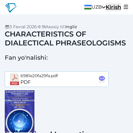
Kirish
UZB
3 Fevral 2026
18
Asosiy til
:
Ingliz
CHARACTERISTICS OF
DIALECTICAL PHRASEOLOGISMS
Fan yo'nalishi
:
6981e20fa29fa.pdf
PDF