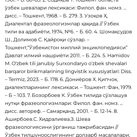
ўзбек шевалари лексикаси: Филол. фан. номз. ...
дисс. – Тошкент, 1968. – Б. 279. 3. Узоқов Ҳ.
Диалектал фразеологизмлар ҳақида // Ўзбек
тили ва адабиёти, 1974, №6. − Б. 60. 4. Шомақсудов
Ш., Долимов C. Қайроқи сўзлар. –
Тошкент,“Ўзбекистон миллий энциклопедияси”
Давлат илмий нашриёти 2011. – Б. 224. 5. Hamidov
M. O‘zbek tili janubiy Surxondaryo o‘zbek shevalari
barqaror birikmalarining lingvistik xususiyatlari: Diss.
– Termiz, 2023. – Б. 178. 6. Дониёров Х. Қипчоқ
диалектларининг лексикаси. – Тошкент: Фан, 1979.
– Б – 103. 7. Бозорбоев К. Ўзбек тилида сўзлашув
нутқи фразеологизмлари: Филол. фан. номз. ...
дисс. автореф. – Самарқанд, 2001. − Б. 12-14. 8.
Аширбоев.С. Хидралиева.З. Шева
фразеологиясини ўрганиш тажрибасидан //
Ўзбек тилшуноослигининг долзарб масалалари,