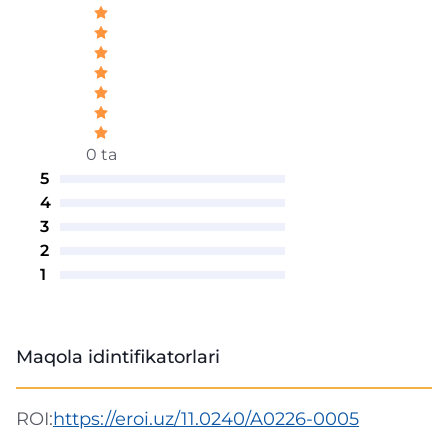
0 ta
5
4
3
2
1
Maqola idintifikatorlari
ROI:
https://eroi.uz/11.0240/A0226-0005