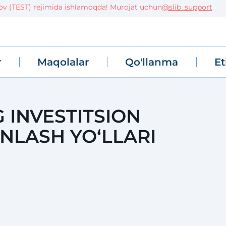
EST) rejimida ishlamoqda! Murojat uchun
@slib_support
r
Maqolalar
Qo'llanma
Et
 INVESTITSION
INLASH YO‘LLARI