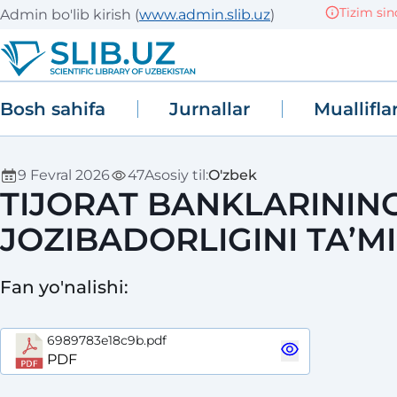
Tizim sinov (T
Admin bo'lib kirish
(
www.admin.slib.uz
)
Bosh sahifa
Jurnallar
Muallifla
9 Fevral 2026
47
Asosiy til
:
O'zbek
TIJORAT BANKLARINING
JOZIBADORLIGINI TA’M
Fan yo'nalishi
:
6989783e18c9b.pdf
PDF