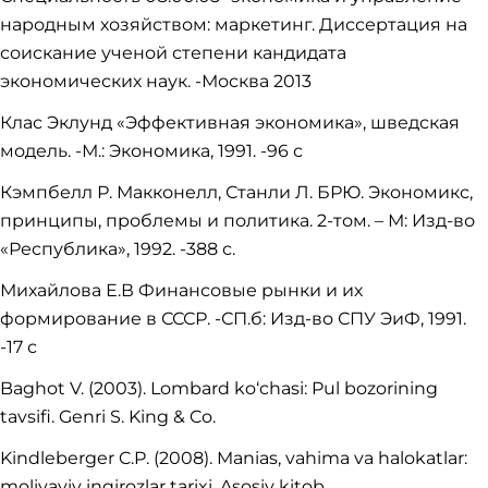
народным хозяйством: маркетинг. Диссертация на
соискание ученой степени кандидата
экономических наук. -Москва 2013
Клас Эклунд «Эффективная экономика», шведская
модель. -М.: Экономика, 1991. -96 с
Кэмпбелл Р. Макконелл, Станли Л. БРЮ. Экономикс,
принципы, проблемы и политика. 2-том. – М: Изд-во
«Республика», 1992. -388 с.
Михайлова Е.В Финансовые рынки и их
формирование в СССР. -СП.б: Изд-во СПУ ЭиФ, 1991.
-17 с
Baghot V. (2003). Lombard ko‘chasi: Pul bozorining
tavsifi. Genri S. King & Co.
Kindleberger C.P. (2008). Manias, vahima va halokatlar:
moliyaviy inqirozlar tarixi. Asosiy kitob