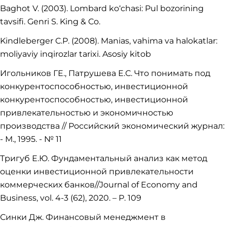
Baghot V. (2003). Lombard ko‘chasi: Pul bozorining
tavsifi. Genri S. King & Co.
Kindleberger C.P. (2008). Manias, vahima va halokatlar:
moliyaviy inqirozlar tarixi. Asosiy kitob
Игольников ГЕ., Патрушева Е.С. Что понимать под
конкурентоспособностью, инвестиционной
конкурентоспособностью, инвестиционной
привлекательностью и экономичностью
производства // Российский экономический журнал:
- М., 1995. - № 11
Тригуб Е.Ю. Фундаментальный анализ как метод
оценки инвестиционной привлекательности
коммерческих банков//Journal of Economy and
Business, vol. 4-3 (62), 2020. – Р. 109
Синки Дж. Финансoвый мeнeджмeнт в