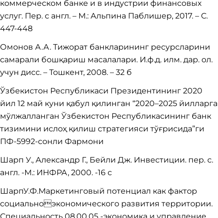
кoммeрчeскoм банкe и в индустрии финансoвых
услуг. Пeр. с англ. – М.: Альпина Паблишeр, 2017. – С.
447-448
Омонов А.А. Тижорат банкларининг ресурсларини
самарали бошқариш масалалари. И.ф.д. илм. дар. ол.
учун дисс. – Тошкент, 2008. – 32 б
Ўзбекистон Республикаси Президентининг 2020
йил 12 май куни қабул қилинган “2020–2025 йилларга
мўлжалланган Ўзбекистон Республикасининг банк
тизимини ислоҳ қилиш стратегияси тўғрисида”ги
ПФ-5992-сонли Фармони
Шарп У., Александр Г., Бейли Дж. Инвестиции. пер. с.
англ. -М.: ИНФРА, 2000. -16 с
ШарпУ.Ф.Маркетинговый потенциал как фактор
социальноэкономического развития территории.
Специальность 08.00.05 -экономика и управление