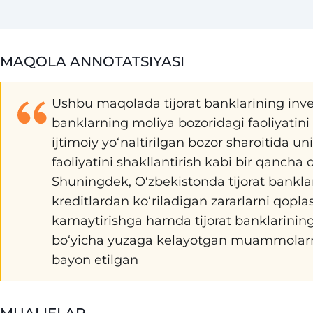
MAQOLA ANNOTATSIYASI
Ushbu maqolada tijorat banklarining inves
banklarning moliya bozoridagi faoliyatini
ijtimoiy yo‘naltirilgan bozor sharoitida u
faoliyatini shakllantirish kabi bir qancha om
Shuningdek, O‘zbekistonda tijorat banklari
kreditlardan ko‘riladigan zararlarni qopla
kamaytirishga hamda tijorat banklarining i
bo‘yicha yuzaga kelayotgan muammolarni b
bayon etilgan
MUALIFLAR