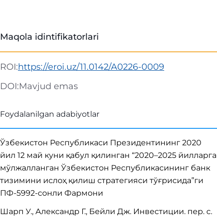
Maqola idintifikatorlari
ROI:
https://eroi.uz/11.0142/A0226-0009
DOI:
Mavjud emas
Foydalanilgan adabiyotlar
Ўзбекистон Республикаси Президентининг 2020
йил 12 май куни қабул қилинган “2020–2025 йилларга
мўлжалланган Ўзбекистон Республикасининг банк
тизимини ислоҳ қилиш стратегияси тўғрисида”ги
ПФ-5992-сонли Фармони
Шарп У., Александр Г., Бейли Дж. Инвестиции. пер. с.