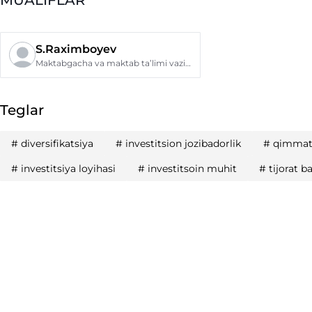
S.Raximboyev
Maktabgacha va maktab ta’limi vazirligi
Teglar
#
diversifikatsiya
#
investitsion jozibadorlik
#
qimmatl
#
investitsiya loyihasi
#
investitsoin muhit
#
tijorat b