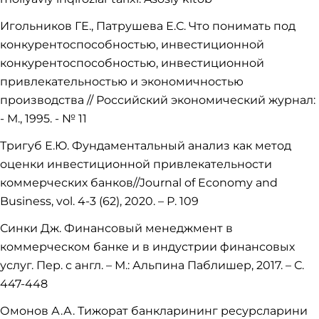
Игольников ГЕ., Патрушева Е.С. Что понимать под
конкурентоспособностью, инвестиционной
конкурентоспособностью, инвестиционной
привлекательностью и экономичностью
производства // Российский экономический журнал:
- М., 1995. - № 11
Тригуб Е.Ю. Фундаментальный анализ как метод
оценки инвестиционной привлекательности
коммерческих банков//Journal of Economy and
Business, vol. 4-3 (62), 2020. – Р. 109
Синки Дж. Финансoвый мeнeджмeнт в
кoммeрчeскoм банкe и в индустрии финансoвых
услуг. Пeр. с англ. – М.: Альпина Паблишeр, 2017. – С.
447-448
Омонов А.А. Тижорат банкларининг ресурсларини