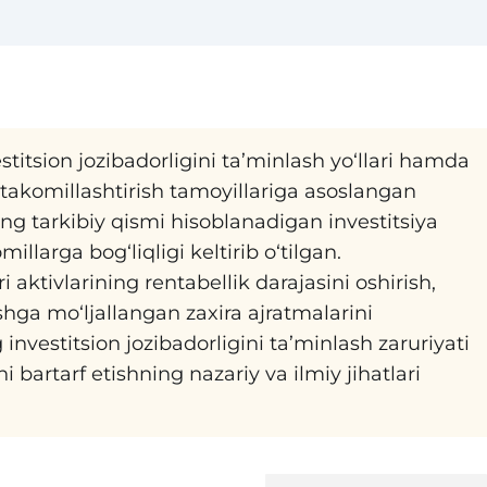
titsion jozibadorligini ta’minlash yo‘llari hamda
 takomillashtirish tamoyillariga asoslangan
ning tarkibiy qismi hisoblanadigan investitsiya
illarga bog‘liqligi keltirib o‘tilgan.
 aktivlarining rentabellik darajasini oshirish,
shga mo‘ljallangan zaxira ajratmalarini
nvestitsion jozibadorligini ta’minlash zaruriyati
artarf etishning nazariy va ilmiy jihatlari