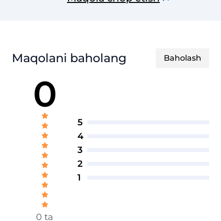
Maqolani baholang
Baholash
0
5
4
3
2
1
0 ta