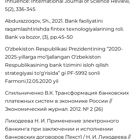
Influence: International Journal of Science Review,
5(2), 336-345
Abdurazzoqov, Sh., 2021. Bank faoliyatini
raqamlashtirishda fintex texnologiyalarining roli.
Bank va bozor, (3), pp.45–50
O‘zbekiston Respublikasi Prezidentining “2020-
2025-yillarga mo‘ljallangan O‘zbekiston
Respublikasining bank tizimini isloh qilish
strategiyasi to‘g‘risida” gi PF-5992 sonli
Farmoni,12.05.2020 yil
Спильниченко В.К. Трансформация банковских
платежных систем в экономике России //
Экономический журнал. 2012. № 2 (26)
Лиходеева Н. И. Применение электронного
банкинга при заключении и исполнении
банковских договоров [Текст] / Н. И. Лиходеева //