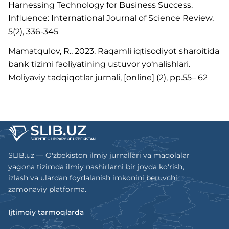
Harnessing Technology for Business Success.
Influence: International Journal of Science Review,
5(2), 336-345
Mamatqulov, R., 2023. Raqamli iqtisodiyot sharoitida
bank tizimi faoliyatining ustuvor yo‘nalishlari.
Moliyaviy tadqiqotlar jurnali, [online] (2), pp.55– 62
SLIB.uz — O'zbekiston ilmiy jurnallari va maqolalar
yagona tizimda ilmiy nashirlarni bir joyda ko'rish,
izlash va ulardan foydalanish imkonini beruvchi
zamonaviy platforma.
Ijtimoiy tarmoqlarda