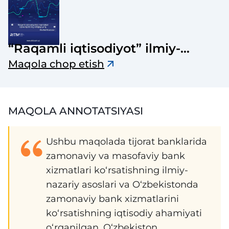
“Raqamli iqtisodiyot” ilmiy-
elektron jurnali
Maqola chop etish
MAQOLA ANNOTATSIYASI
Ushbu maqolada tijorat banklarida
zamonaviy va masofaviy bank
xizmatlari ko‘rsatishning ilmiy-
nazariy asoslari va O‘zbekistonda
zamonaviy bank xizmatlarini
ko‘rsatishning iqtisodiy ahamiyati
o‘rganilgan. O‘zbekiston