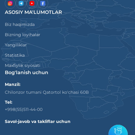
ASOSIY MA'LUMOTLAR
Biz haqimizda
Bizning loyihalar
Yangiliklar
Statistika
Maxfiylik siyosati
Bog'lanish uchun
Manzil:
Chilonzor tumani Qatortol ko'chasi 60B
Tel:
+998(55)511-44-00
Savol-javob va takliflar uchun