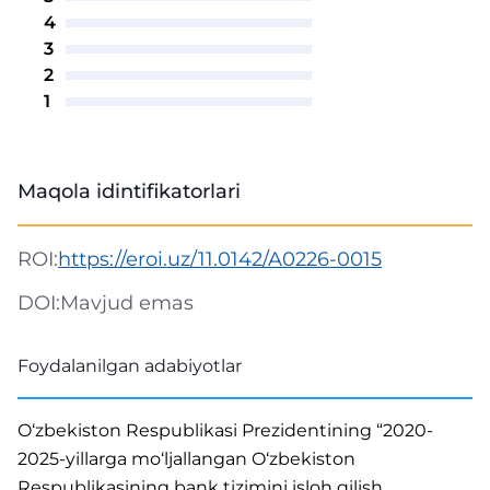
4
3
2
1
Maqola idintifikatorlari
ROI:
https://eroi.uz/11.0142/A0226-0015
DOI:
Mavjud emas
Foydalanilgan adabiyotlar
O‘zbekiston Respublikasi Prezidentining “2020-
2025-yillarga mo‘ljallangan O‘zbekiston
Respublikasining bank tizimini isloh qilish