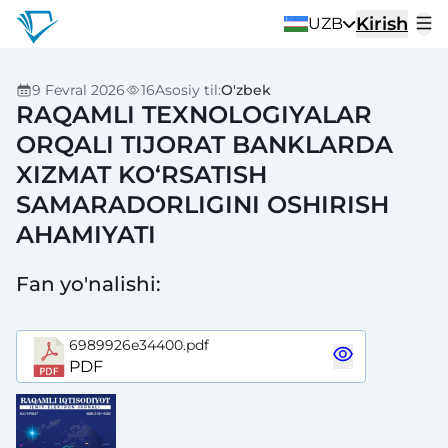
Kirish
UZB
9 Fevral 2026
16
Asosiy til
:
O'zbek
RAQAMLI TEXNOLOGIYALAR
ORQALI TIJORAT BANKLARDA
XIZMAT KO‘RSATISH
SAMARADORLIGINI OSHIRISH
AHAMIYATI
Fan yo'nalishi
:
6989926e34400.pdf
PDF