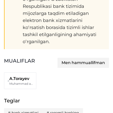
Respublikasi bank tizimida
mijozlarga taqdim etiladigan
elektron bank xizmatlarini
ko‘rsatish borasida tizimli ishlar
tashkil etilganligining ahamiyati
o‘rganilgan.
MUALIFLAR
Men hammuallifman
A.Torayev
Muhammad al-Xorazmiy nomidagi Toshkent axborot texnologiyalari universiteti
Teglar
#
bank xizmatlari
#
raqamli banking