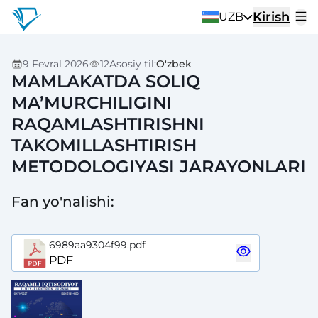
Kirish
UZB
9 Fevral 2026
12
Asosiy til
:
O'zbek
MAMLAKATDA SOLIQ
MA’MURCHILIGINI
RAQAMLASHTIRISHNI
TAKOMILLASHTIRISH
METODOLOGIYASI JARAYONLARI
Fan yo'nalishi
:
6989aa9304f99.pdf
PDF