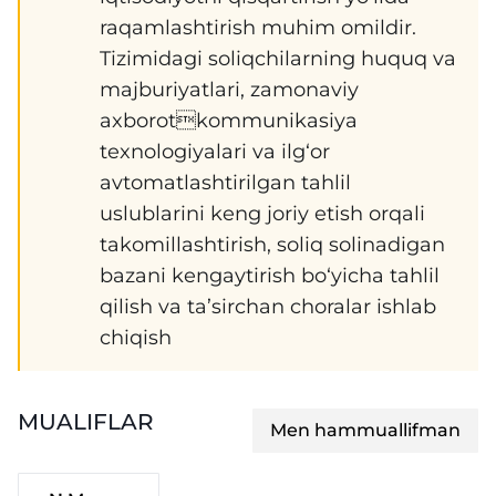
raqamlashtirish muhim omildir.
Tizimidagi soliqchilarning huquq va
majburiyatlari, zamonaviy
axborotkommunikasiya
texnologiyalari va ilg‘or
avtomatlashtirilgan tahlil
uslublarini keng joriy etish orqali
takomillashtirish, soliq solinadigan
bazani kengaytirish bo‘yicha tahlil
qilish va ta’sirchan choralar ishlab
chiqish
MUALIFLAR
Men hammuallifman