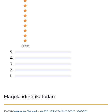
0 ta
5
4
3
2
1
Maqola idintifikatorlari