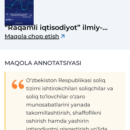
“Raqamli iqtisodiyot” ilmiy-
elektron jurnali
Maqola chop etish
MAQOLA ANNOTATSIYASI
O‘zbekiston Respublikasi soliq
tizimi ishtirokchilari soliqchilar va
soliq to‘lovchilar o‘zaro
munosabatlarini yanada
takomillashtirish, shaffoflikni
oshirish hamda yashirin
iqtisodiyotni qisqartirish yo‘lida