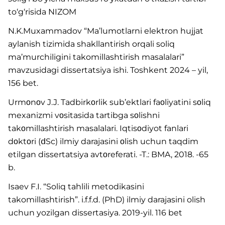
to‘g‘risida NIZOM
N.K.Muxammadov “Ma’lumotlarni elektron hujjat
aylanish tizimida shakllantirish orqali soliq
ma’murchiligini takomillashtirish masalalari”
mavzusidagi dissertatsiya ishi. Toshkent 2024 – yil,
156 bet.
Urmοnοv J.J. Tadbirkοrlik sub’ektlari faοliyatini sοliq
mexanizmi vοsitasida tartibga sοlishni
takοmillashtirish masalalari. Iqtisοdiyot fanlari
dοktοri (ⅾSc) ilmiy darajasini οlish uchun taqdim
etilgan dissertatsiya avtοreferati. -T.: BMA, 2018. -65
b.
Isaev F.I. “Soliq tahlili metodikasini
takomillashtirish”. i.f.f.d. (PhD) ilmiy darajasini olish
uchun yozilgan dissertasiya. 2019-yil. 116 bet