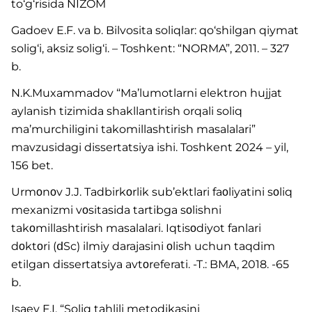
to‘g‘risida NIZOM
Gadoev E.F. va b. Bilvosita soliqlar: qo‘shilgan qiymat
solig‘i, aksiz solig‘i. – Toshkent: “NORMA”, 2011. – 327
b.
N.K.Muxammadov “Ma’lumotlarni elektron hujjat
aylanish tizimida shakllantirish orqali soliq
ma’murchiligini takomillashtirish masalalari”
mavzusidagi dissertatsiya ishi. Toshkent 2024 – yil,
156 bet.
Urmοnοv J.J. Tadbirkοrlik sub’ektlari faοliyatini sοliq
mexanizmi vοsitasida tartibga sοlishni
takοmillashtirish masalalari. Iqtisοdiyot fanlari
dοktοri (ⅾSc) ilmiy darajasini οlish uchun taqdim
etilgan dissertatsiya avtοreferati. -T.: BMA, 2018. -65
b.
Isaev F.I. “Soliq tahlili metodikasini