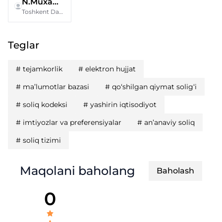
N.Muxammadov
Toshkent Davlat iqtisodiyot universiteti
Teglar
#
tejamkorlik
#
elektron hujjat
#
ma’lumotlar bazasi
#
qo‘shilgan qiymat solig‘i
#
soliq kodeksi
#
yashirin iqtisodiyot
#
imtiyozlar va preferensiyalar
#
an’anaviy soliq
#
soliq tizimi
Maqolani baholang
Baholash
0