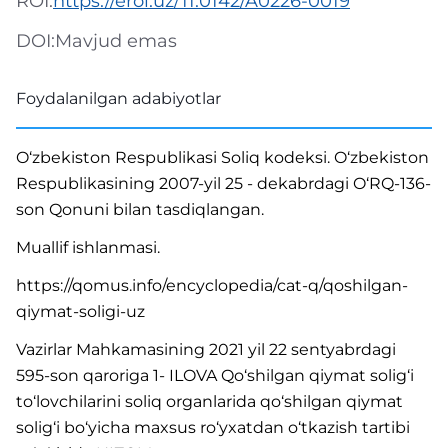
ROI:
https://eroi.uz/11.0142/A0226-0019
DOI:
Mavjud emas
Foydalanilgan adabiyotlar
O‘zbekiston Respublikasi Soliq kodeksi. O‘zbekiston
Respublikasining 2007-yil 25 - dekabrdagi O‘RQ-136-
son Qonuni bilan tasdiqlangan.
Muallif ishlanmasi.
https://qomus.info/encyclopedia/cat-q/qoshilgan-
qiymat-soligi-uz
Vazirlar Mahkamasining 2021 yil 22 sentyabrdagi
595-son qaroriga 1- ILOVA Qo‘shilgan qiymat solig‘i
to‘lovchilarini soliq organlarida qo‘shilgan qiymat
solig‘i bo‘yicha maxsus ro‘yxatdan o‘tkazish tartibi