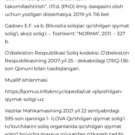
takomillashtirish”. i.f.f.d. (PhD) ilmiy darajasini olish
uchun yozilgan dissertasiya. 2019-yil. 116 bet
Gadoev E.F. va b. Bilvosita soliqlar: qo‘shilgan qiymat
solig‘i, aksiz solig‘i. – Toshkent: “NORMA”, 2011. – 327
b.
O‘zbekiston Respublikasi Soliq kodeksi. O‘zbekiston
Respublikasining 2007-yil 25 - dekabrdagi O‘RQ-136-
son Qonuni bilan tasdiqlangan.
Muallif ishlanmasi.
https://qomus.info/encyclopedia/cat-q/qoshilgan-
qiymat-soligi-uz
Vazirlar Mahkamasining 2021 yil 22 sentyabrdagi
595-son qaroriga 1- ILOVA Qo‘shilgan qiymat solig‘i
to‘lovchilarini soliq organlarida qo‘shilgan qiymat
solig‘i bo‘yicha maxsus ro‘yxatdan o‘tkazish tartibi