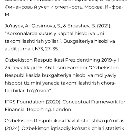
Финансовый учет и отчетность. Москва: Инфра-
М
Jo‘rayev, A., Qosimova, S., & Ergashev, B. (2021).
“Korxonalarda xususiy kapital hisobi va uni
takomillashtirish yo‘llari”. Buxgalteriya hisobi va
audit jurnali, №3, 27–35.
O‘zbekiston Respublikasi Prezidentining 2019-yil
24-fevraldagi PF–4611- son Farmoni. “O‘zbekiston
Respublikasida buxgalteriya hisobi va moliyaviy
hisobot tizimini yanada takomillashtirish chora-
tadbirlari to‘g‘risida”
IFRS Foundation (2020). Conceptual Framework for
Financial Reporting. London.
O‘zbekiston Respublikasi Davlat statistika qo‘mitasi.
(2024). O‘zbekiston iqtisodiy ko‘rsatkichlari statistik