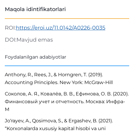
Maqola idintifikatorlari
ROI:
https://eroi.uz/11.0142/A0226-0035
DOI:
Mavjud emas
Foydalanilgan adabiyotlar
Anthony, R., Rees, J., & Horngren, T. (2019).
Accounting Principles. New York: McGraw-Hill
Соколов, А. Я., Ковалёв, В. В., Ефимова, О. В. (2020).
Финансовый учет и отчетность. Москва: Инфра-
М
Jo‘rayev, A., Qosimova, S., & Ergashev, B. (2021).
“Korxonalarda xususiy kapital hisobi va uni