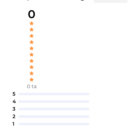
0
0 ta
5
4
3
2
1