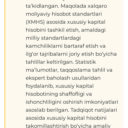
ta’kidlangan. Maqolada xalqaro
moliyaviy hisobot standartlari
(XMHS) asosida xususiy kapital
hisobini tashkil etish, amaldagi
milliy standartlardagi
kamchiliklarni bartaraf etish va
ilg‘or tajribalarni joriy etish bo‘yicha
tahlillar keltirilgan. Statistik
ma’lumotlar, taqqoslama tahlil va
ekspert baholash usullaridan
foydalanib, xususiy kapital
hisobotining shaffofligi va
ishonchliligini oshirish imkoniyatlari
asoslab berilgan. Tadqiqot natijalari
asosida xususiy kapital hisobini
takomillashtirish bo‘yicha amaliy