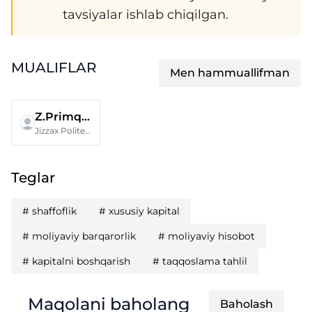
tavsiyalar ishlab chiqilgan.
MUALIFLAR
Men hammuallifman
Z.Primqulova
Jizzax Politexnika instituti
Teglar
#
shaffoflik
#
xususiy kapital
#
moliyaviy barqarorlik
#
moliyaviy hisobot
#
kapitalni boshqarish
#
taqqoslama tahlil
Maqolani baholang
Baholash