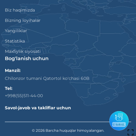
Biz haqimizda
Bizning loyihalar
Yangiliklar
Statistika
Maxfiylik siyosati
Bog'lanish uchun
Manzil:
Chilonzor tumani Qatortol ko'chasi 60B
Tel:
+998(55)511-44-00
Savol-javob va takliflar uchun
© 2026
Barcha huquqlar himoyalangan.