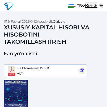
Kirish
UZB
9 Fevral 2026
10
Asosiy til
:
O'zbek
XUSUSIY KAPITAL HISOBI VA
HISOBOTINI
TAKOMILLASHTIRISH
Fan yo'nalishi
:
6989caeabeb95.pdf
PDF