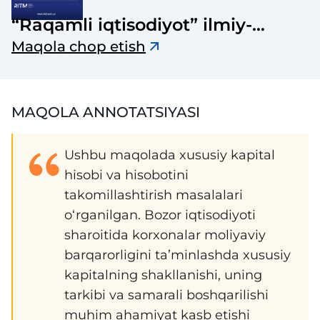
“Raqamli iqtisodiyot” ilmiy-
elektron jurnali
Maqola chop etish
MAQOLA ANNOTATSIYASI
Ushbu maqolada xususiy kapital
hisobi va hisobotini
takomillashtirish masalalari
o‘rganilgan. Bozor iqtisodiyoti
sharoitida korxonalar moliyaviy
barqarorligini ta’minlashda xususiy
kapitalning shakllanishi, uning
tarkibi va samarali boshqarilishi
muhim ahamiyat kasb etishi