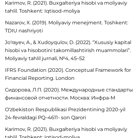
Karimov, R. (2021). Buxgalteriya hisobi va moliyaviy
tahlil. Toshkent: Iqtisod-moliya
Nazarov, X. (2019). Moliyaviy menejment. Toshkent:
TDIU nashriyoti
Jo‘rayev, A., & Xudoyqulov, D. (2022). “Xususiy kapital
hisobi va hisobotini takomillashtirish muammolari”.
Moliyaviy tahlil jurnali, №4, 45–52
IFRS Foundation (2020). Conceptual Framework for
Financial Reporting. London
Сидорова, Л.П. (2020). Международные стандарты
финансовой отчетности. Москва: Инфра-М
O‘zbekiston Respublikasi Prezidentining 2020-yil
24-fevraldagi PQ–4611- son Qarori
Karimov, R. (2021). Buxgalteriya hisobi va moliyaviy
tahlil. Toshkent: Iqtisod-moliya