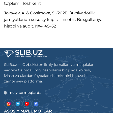
to‘plami. Toshkent
Jo‘rayev, A. & Qosimova, S. (2021). “Aksiyadorlik
jamiyatlarida xususiy kapital hisobi”. Buxgalteriya
hisobi va audit, №4, 45–52
SLIB.uz — O'zbekiston ilmiy jurnallari va maqolalar
yagona tizimda ilmiy nashirlarni bir joyda ko'rish,
izlash va ulardan foydalanish imkonini beruvchi
zamonaviy platforma.
Ijtimoiy tarmoqlarda
ASOSIY MA'LUMOTLAR