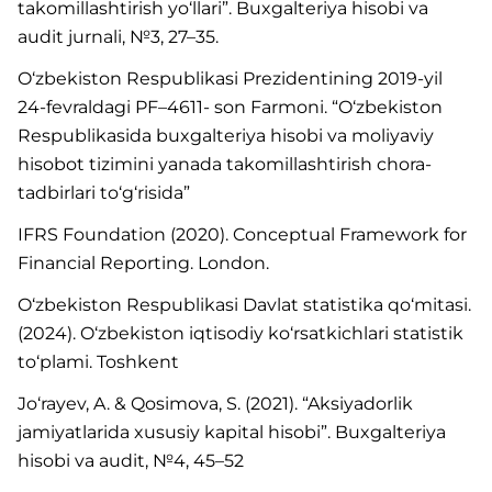
takomillashtirish yo‘llari”. Buxgalteriya hisobi va
audit jurnali, №3, 27–35.
O‘zbekiston Respublikasi Prezidentining 2019-yil
24-fevraldagi PF–4611- son Farmoni. “O‘zbekiston
Respublikasida buxgalteriya hisobi va moliyaviy
hisobot tizimini yanada takomillashtirish chora-
tadbirlari to‘g‘risida”
IFRS Foundation (2020). Conceptual Framework for
Financial Reporting. London.
O‘zbekiston Respublikasi Davlat statistika qo‘mitasi.
(2024). O‘zbekiston iqtisodiy ko‘rsatkichlari statistik
to‘plami. Toshkent
Jo‘rayev, A. & Qosimova, S. (2021). “Aksiyadorlik
jamiyatlarida xususiy kapital hisobi”. Buxgalteriya
hisobi va audit, №4, 45–52