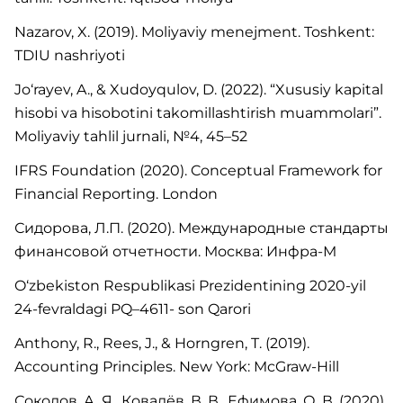
Nazarov, X. (2019). Moliyaviy menejment. Toshkent:
TDIU nashriyoti
Jo‘rayev, A., & Xudoyqulov, D. (2022). “Xususiy kapital
hisobi va hisobotini takomillashtirish muammolari”.
Moliyaviy tahlil jurnali, №4, 45–52
IFRS Foundation (2020). Conceptual Framework for
Financial Reporting. London
Сидорова, Л.П. (2020). Международные стандарты
финансовой отчетности. Москва: Инфра-М
O‘zbekiston Respublikasi Prezidentining 2020-yil
24-fevraldagi PQ–4611- son Qarori
Anthony, R., Rees, J., & Horngren, T. (2019).
Accounting Principles. New York: McGraw-Hill
Соколов, А. Я., Ковалёв, В. В., Ефимова, О. В. (2020).