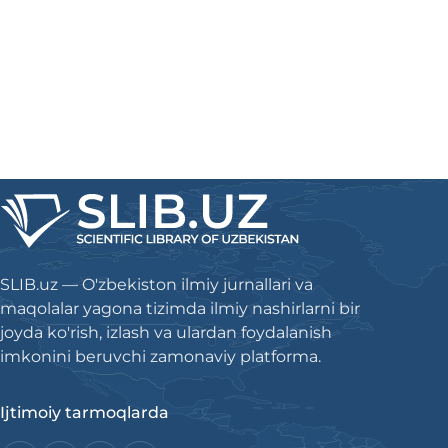
SLIB.uz — O'zbekiston ilmiy jurnallari va
maqolalar yagona tizimda ilmiy nashirlarni bir
joyda ko'rish, izlash va ulardan foydalanish
imkonini beruvchi zamonaviy platforma.
Ijtimoiy tarmoqlarda