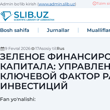
Tizim sinov 
Admin bo'lib kirish
(
www.admin.slib.uz
)
Bosh sahifa
Jurnallar
Muallifla
9 Fevral 2026
17
Asosiy til
:
Rus
ЗЕЛЕНОЕ ФИНАНСИРО
КАПИТАЛА: УПРАВЛЕ
КЛЮЧЕВОЙ ФАКТОР Р
ИНВЕСТИЦИЙ
Fan yo'nalishi
: