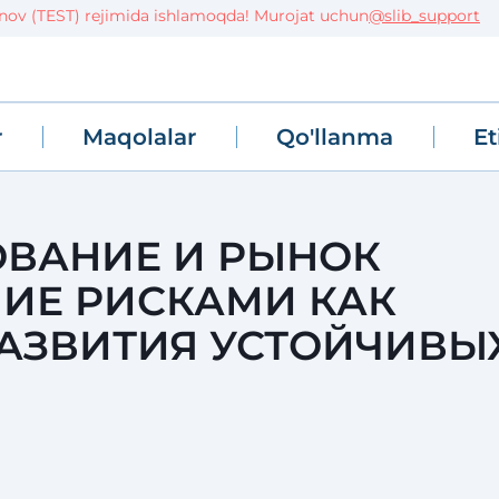
(TEST) rejimida ishlamoqda! Murojat uchun
@slib_support
r
Maqolalar
Qo'llanma
Et
ВАНИЕ И РЫНОК
НИЕ РИСКАМИ КАК
АЗВИТИЯ УСТОЙЧИВЫ