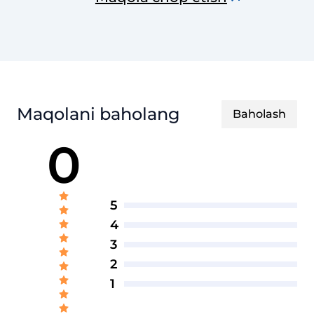
Maqolani baholang
Baholash
0
5
4
3
2
1