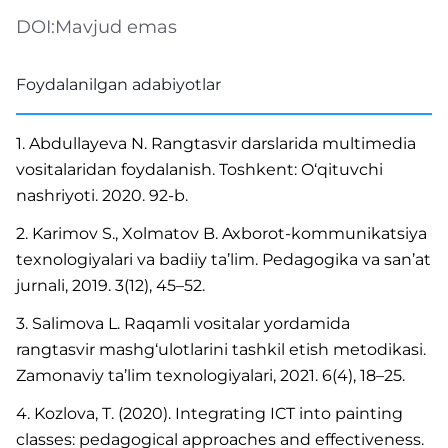
DOI:
Mavjud emas
Foydalanilgan adabiyotlar
1. Abdullayeva N. Rangtasvir darslarida multimedia
vositalaridan foydalanish. Toshkent: O‘qituvchi
nashriyoti. 2020. 92-b.
2. Karimov S., Xolmatov B. Axborot-kommunikatsiya
texnologiyalari va badiiy ta’lim. Pedagogika va san’at
jurnali, 2019. 3(12), 45–52.
3. Salimova L. Raqamli vositalar yordamida
rangtasvir mashg‘ulotlarini tashkil etish metodikasi.
Zamonaviy ta’lim texnologiyalari, 2021. 6(4), 18–25.
4. Kozlova, T. (2020). Integrating ICT into painting
classes: pedagogical approaches and effectiveness.