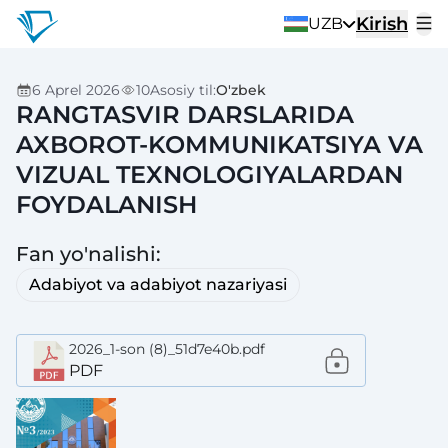
Kirish
UZB
6 Aprel 2026
10
Asosiy til
:
O'zbek
RANGTASVIR DARSLARIDA
AXBOROT-KOMMUNIKATSIYA VA
VIZUAL TEXNOLOGIYALARDAN
FOYDALANISH
Fan yo'nalishi
:
Adabiyot va adabiyot nazariyasi
2026_1-son (8)_51d7e40b.pdf
PDF