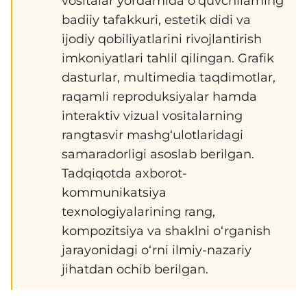
vositalar yordamida o‘quvchilarning
badiiy tafakkuri, estetik didi va
ijodiy qobiliyatlarini rivojlantirish
imkoniyatlari tahlil qilingan. Grafik
dasturlar, multimedia taqdimotlar,
raqamli reproduksiyalar hamda
interaktiv vizual vositalarning
rangtasvir mashg‘ulotlaridagi
samaradorligi asoslab berilgan.
Tadqiqotda axborot-
kommunikatsiya
texnologiyalarining rang,
kompozitsiya va shaklni o‘rganish
jarayonidagi o‘rni ilmiy-nazariy
jihatdan ochib berilgan.