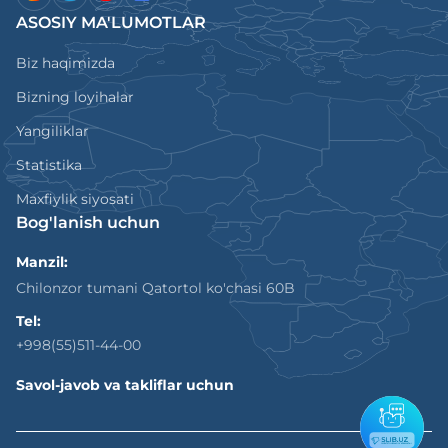
ASOSIY MA'LUMOTLAR
Biz haqimizda
Bizning loyihalar
Yangiliklar
Statistika
Maxfiylik siyosati
Bog'lanish uchun
Manzil:
Chilonzor tumani Qatortol ko'chasi 60B
Tel:
+998(55)511-44-00
Savol-javob va takliflar uchun