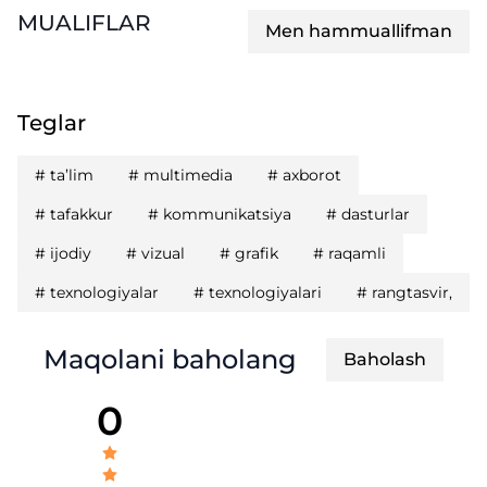
MUALIFLAR
Men hammuallifman
Teglar
#
ta’lim
#
multimedia
#
axborot
#
tafakkur
#
kommunikatsiya
#
dasturlar
#
ijodiy
#
vizual
#
grafik
#
raqamli
#
texnologiyalar
#
texnologiyalari
#
rangtasvir,
Maqolani baholang
Baholash
0