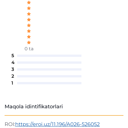
0 ta
5
4
3
2
1
Maqola idintifikatorlari
ROI:
https://eroi.uz/11.196/A026-526052