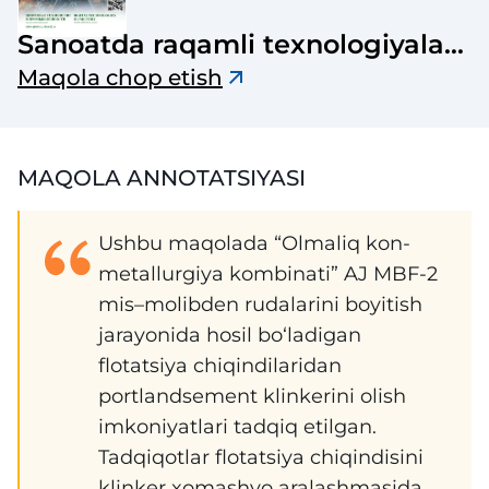
Sanoatda raqamli texnologiyalar
ilmiy-texnik jurnal
Maqola chop etish
MAQOLA ANNOTATSIYASI
Ushbu maqolada “Olmaliq kon-
metallurgiya kombinati” AJ MBF-2
mis–molibden rudalarini boyitish
jarayonida hosil bo‘ladigan
flotatsiya chiqindilaridan
portlandsement klinkerini olish
imkoniyatlari tadqiq etilgan.
Tadqiqotlar flotatsiya chiqindisini
klinker xomashyo aralashmasida