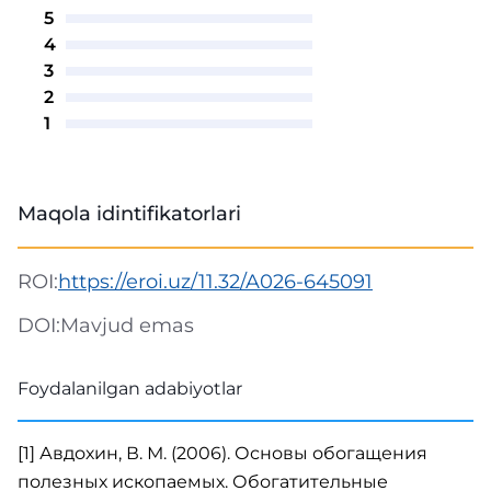
5
4
3
2
1
Maqola idintifikatorlari
ROI:
https://eroi.uz/11.32/A026-645091
DOI:
Mavjud emas
Foydalanilgan adabiyotlar
[1] Авдохин, В. М. (2006). Основы обогащения
полезных ископаемых. Обогатительные