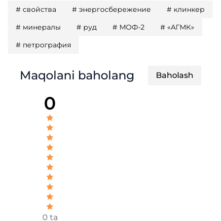
#
свойства
#
энергосбережение
#
клинкер
#
минералы
#
руд
#
МОФ-2
#
«АГМК»
#
петрография
Maqolani baholang
Baholash
0
0 ta