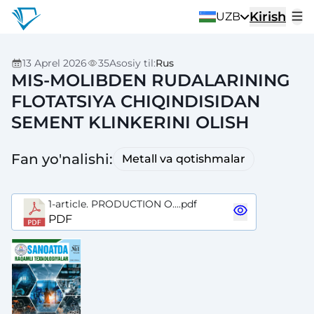
Kirish
UZB
13 Aprel 2026
35
Asosiy til
:
Rus
MIS-MOLIBDEN RUDALARINING
FLOTATSIYA CHIQINDISIDAN
SEMENT KLINKERINI OLISH
Fan yo'nalishi
:
Metall va qotishmalar
1-article. PRODUCTION O....pdf
PDF