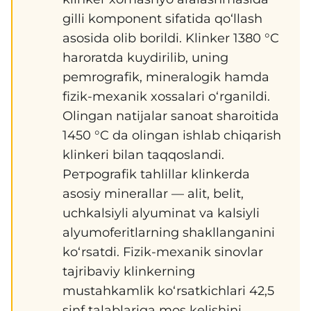
gilli komponent sifatida qo‘llash
asosida olib borildi. Klinker 1380 °C
haroratda kuydirilib, uning
pеmrografik, mineralogik hamda
fizik-mexanik xossalari o‘rganildi.
Olingan natijalar sanoat sharoitida
1450 °C da olingan ishlab chiqarish
klinkeri bilan taqqoslandi.
Pетрografik tahlillar klinkerda
asosiy minerallar — alit, belit,
uchkalsiyli alyuminat va kalsiyli
alyumoferitlarning shakllanganini
ko‘rsatdi. Fizik-mexanik sinovlar
tajribaviy klinkerning
mustahkamlik ko‘rsatkichlari 42,5
sinf talablariga mos kelishini