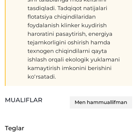
tasdiqladi. Tadqiqot natijalari
flotatsiya chiqindilaridan
foydalanish klinker kuydirish
haroratini pasaytirish, energiya
tejamkorligini oshirish hamda
texnogen chiqindilarni qayta
ishlash orqali ekologik yuklamani
kamaytirish imkonini berishini
ko‘rsatadi.
MUALIFLAR
Men hammuallifman
Teglar