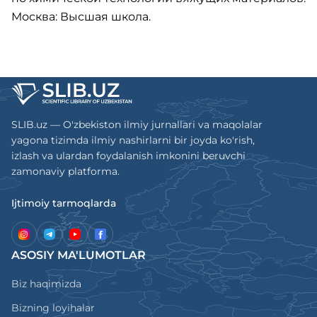
Москва: Высшая школа.
SLIB.uz — O'zbekiston ilmiy jurnallari va maqolalar
yagona tizimda ilmiy nashirlarni bir joyda ko'rish,
izlash va ulardan foydalanish imkonini beruvchi
zamonaviy platforma.
Ijtimoiy tarmoqlarda
ASOSIY MA'LUMOTLAR
Biz haqimizda
Bizning loyihalar