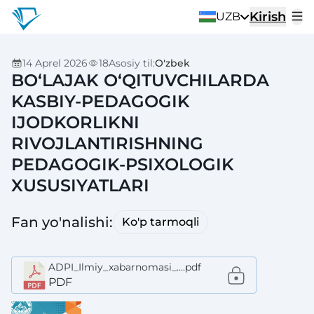
Kirish
UZB
14 Aprel 2026
18
Asosiy til
:
O'zbek
BO‘LAJAK O‘QITUVCHILARDA
KASBIY-PEDAGOGIK
IJODKORLIKNI
RIVOJLANTIRISHNING
PEDAGOGIK-PSIXOLOGIK
XUSUSIYATLARI
Fan yo'nalishi
:
Ko'p tarmoqli
ADPI_Ilmiy_xabarnomasi_....pdf
PDF