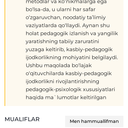
metodlar va ko‘nikmalarga ega
bo‘lsa-da, u ularni har safar
o‘zgaruvchan, noodatiy ta’limiy
vaziyatlarda qo‘llaydi. Aynan shu
holat pedagogik izlanish va yangilik
yaratishning tabiiy zaruratini
yuzaga keltirib, kasbiy-pedagogik
ijodkorlikning mohiyatini belgilaydi.
Ushbu maqolada bo‘lajak
o‘qituvchilarda kasbiy-pedagogik
ijodkorlikni rivojlantirishning
pedagogik-psixologik xususiyatlari
haqida ma`lumotlar keltirilgan
MUALIFLAR
Men hammuallifman