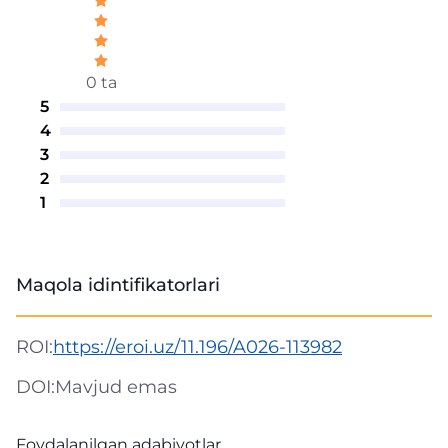
0 ta
5
4
3
2
1
Maqola idintifikatorlari
ROI:
https://eroi.uz/11.196/A026-113982
DOI:
Mavjud emas
Foydalanilgan adabiyotlar