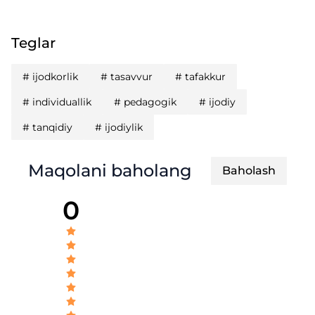
Teglar
#
ijodkorlik
#
tasavvur
#
tafakkur
#
individuallik
#
pedagogik
#
ijodiy
#
tanqidiy
#
ijodiylik
Maqolani baholang
Baholash
0