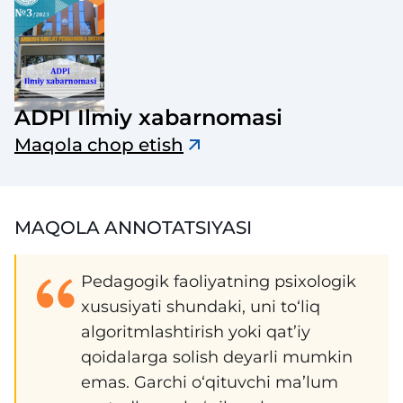
ADPI Ilmiy xabarnomasi
Maqola chop etish
MAQOLA ANNOTATSIYASI
Pedagogik faoliyatning psixologik
xususiyati shundaki, uni to‘liq
algoritmlashtirish yoki qat’iy
qoidalarga solish deyarli mumkin
emas. Garchi o‘qituvchi ma’lum