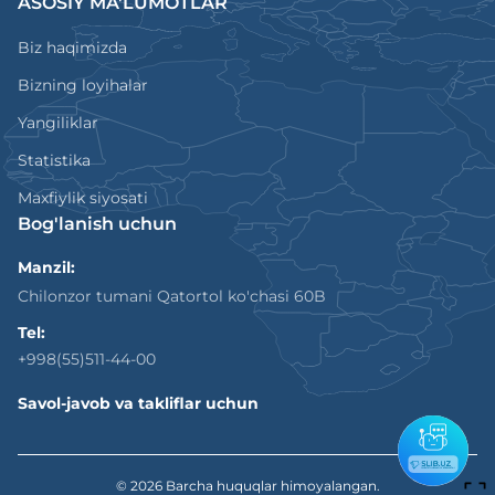
ASOSIY MA'LUMOTLAR
Biz haqimizda
Bizning loyihalar
Yangiliklar
Statistika
Maxfiylik siyosati
Bog'lanish uchun
Manzil:
Chilonzor tumani Qatortol ko'chasi 60B
Tel:
+998(55)511-44-00
Savol-javob va takliflar uchun
© 2026
Barcha huquqlar himoyalangan.