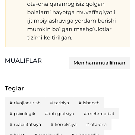
ota-ona qaramog‘isiz qolgan
bolalarni hayotga muvaffaqiyatli
ijtimoiylashuviga yordam berishi
mumkin bo‘lgan mashg‘ulotlar
tizimi keltirilgan.
MUALIFLAR
Men hammuallifman
Teglar
#
rivojlantirish
#
tarbiya
#
ishonch
#
psixologik
#
integratsiya
#
mehr-oqibat
#
reabilitatsiya
#
korreksiya
#
ota-ona