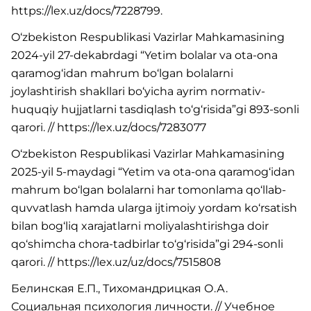
https://lex.uz/docs/7228799.
O‘zbekiston Respublikasi Vazirlar Mahkamasining
2024-yil 27-dekabrdagi “Yetim bolalar va ota-ona
qaramog‘idan mahrum bo‘lgan bolalarni
joylashtirish shakllari bo‘yicha ayrim normativ-
huquqiy hujjatlarni tasdiqlash to‘g‘risida”gi 893-sonli
qarori. // https://lex.uz/docs/7283077
O‘zbekiston Respublikasi Vazirlar Mahkamasining
2025-yil 5-maydagi “Yetim va ota-ona qaramog‘idan
mahrum bo‘lgan bolalarni har tomonlama qo‘llab-
quvvatlash hamda ularga ijtimoiy yordam ko‘rsatish
bilan bog‘liq xarajatlarni moliyalashtirishga doir
qo‘shimcha chora-tadbirlar to‘g‘risida”gi 294-sonli
qarori. // https://lex.uz/uz/docs/7515808
Белинская Е.П., Тихомандрицкая О.А.
Социальная психология личности. // Учебное