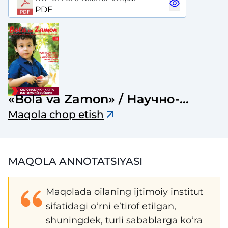
PDF
«Bola va Zamon» / Научно-
популярный журнал детской и
Maqola chop etish
возрастной консультации
MAQOLA ANNOTATSIYASI
Maqolada oilaning ijtimoiy institut
sifatidagi o‘rni e’tirof etilgan,
shuningdek, turli sabablarga ko‘ra