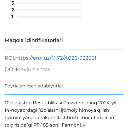
3
2
1
Maqola idintifikatorlari
ROI:
https://eroi.uz/11.72/A026-922661
DOI:
Mavjud emas
Foydalanilgan adabiyotlar
O‘zbekiston Respublikasi Prezidentining 2024-yil
14-noyabrdagi “Bolalarni ijtimoiy himoya qilish
tizimini yanada takomillashtirish chora-tadbirlari
to‘g‘risida”gi PF-185-sonli Farmoni. //