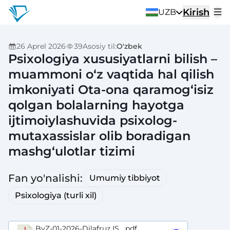
Kirish
UZB
26 Aprel 2026
39
Asosiy til
:
O'zbek
Psixologiya xususiyatlarni bilish –
muammoni o‘z vaqtida hal qilish
imkoniyati Ota-ona qaramog‘isiz
qolgan bolalarning hayotga
ijtimoiylashuvida psixolog-
mutaxassislar olib boradigan
mashg‘ulotlar tizimi
Fan yo'nalishi
:
Umumiy tibbiyot
Psixologiya (turli xil)
BvZ-01-2026-Dilafruz IS....pdf