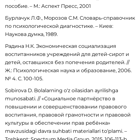
пособие. – М.: Аспект Пресс, 2001
Бурлачук Л.Ф., Морозов С.М. Словарь-справочник
по психологической диагностике. – Киев:
Наукова думка, 1989.
Радина Н.К. Экономическая социализация
воспитанников учреждений для детей-сирот и
детей, оставшихся без попечения родителей. //
Ж.: Психологическая наука и образование, 2006.
№ 4. С. 100-105.
Sobirova D. Bolalarning o‘z oilasidan ayrilishga
munosabati. // «Социальное партнёрство в
повышении и совершенствовании правового
воспитания, правовой грамотности и правовой
культуры в обеспечении прав ребёнка»
mavzusidagi davra suhbati materiallari to‘plami. –
Toshkent: Spectrum Media Group, 2015. 106-113-b.