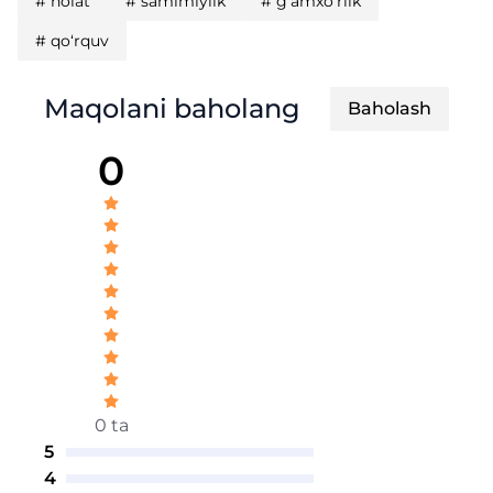
#
holat
#
samimiylik
#
g‘amxo‘rlik
#
qo‘rquv
Maqolani baholang
Baholash
0
0 ta
5
4