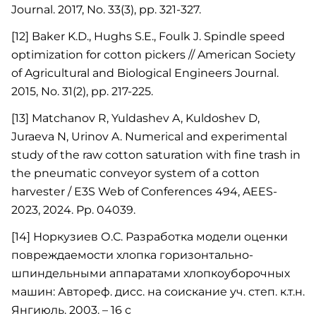
Journal. 2017, No. 33(3), pp. 321-327.
[12] Baker K.D., Hughs S.E., Foulk J. Spindle speed
optimization for cotton pickers // American Society
of Agricultural and Biological Engineers Journal.
2015, No. 31(2), pp. 217-225.
[13] Matchanov R, Yuldashev A, Kuldoshev D,
Juraeva N, Urinov A. Numerical and experimental
study of the raw cotton saturation with fine trash in
the pneumatic conveyor system of a cotton
harvester / E3S Web of Conferences 494, AEES-
2023, 2024. Pp. 04039.
[14] Норкузиев О.С. Разработка модели оценки
повреждаемости хлопка горизонтально-
шпиндельными аппаратами хлопкоуборочных
машин: Автореф. дисс. на соискание уч. степ. к.т.н.
Янгиюль. 2003. – 16 с