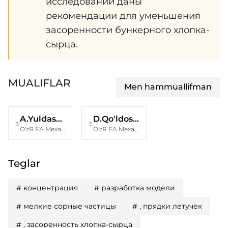
исследований даны
рекомендации для уменьшения
засоренности бункерного хлопка-
сырца.
MUALIFLAR
Men hammuallifman
A.Yuldashev
D.Qo'ldoshov
O'zR FA Mexanika va inshootlar seysmik mustahkamligi instituti
O'zR FA Mexanika va inshootlar seysmik mustahkamligi instituti
Teglar
#
концентрация
#
разработка модели
#
мелкие сорные частицы
#
, прядки летучек
#
, засоренность хлопка-сырца