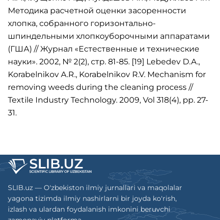
Методика расчетной оценки засоренности
хлопка, собранного горизонтально-
шпиндельными хлопкоуборочными аппаратами
(ГША) // Журнал «Естественные и технические
науки». 2002, № 2(2), стр. 81-85. [19] Lebedev D.A.,
Korabelnikov A.R., Korabelnikov R.V. Mechanism for
removing weeds during the cleaning process //
Textile Industry Technology. 2009, Vol 318(4), pp. 27-
31.
SLIB.uz — O'zbekiston ilmiy jurnallari va maqolalar
yagona tizimda ilmiy nashirlarni bir joyda ko'rish,
izlash va ulardan foydalanish imkonini beruvchi