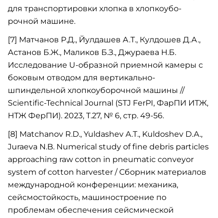
для транспортировки хлопка в хлопкоубо-
рочной машине.
[7] Матчанов Р.Д., Йулдашев А.Т., Кулдошев Д.А.,
Астанов Б.Ж., Маликов Б.З., Джураева Н.Б.
Исследование U-образной приемной камеры с
боковым отводом для вертикально-
шпиндельной хлопкоуборочной машины //
Scientific-Technical Journal (STJ FerPI, ФарПИ ИТЖ,
НТЖ ФерПИ). 2023, T.27, № 6, стр. 49-56.
[8] Matchanov R.D., Yuldashev A.T., Kuldoshev D.A.,
Juraeva N.B. Numerical study of fine debris particles
approaching raw cotton in pneumatic conveyor
system of cotton harvester / Cборник материалов
международной конференции: механика,
сейсмостойкость, машиностроение по
проблемам обеспечения сейсмической