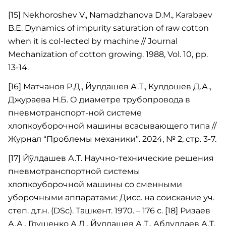
[15] Nekhoroshev V., Namadzhanova D.M., Karabaev
B.E. Dynamics of impurity saturation of raw cotton
when it is col-lected by machine // Journal
Mechanization of cotton growing. 1988, Vol. 10, pp.
13-14.
[16] Матчанов Р.Д., Йулдашев А.Т., Кулдошев Д.А.,
Джураева Н.Б. О диаметре трубопровода в
пневмотранспорт-ной системе
хлопкоуборочной машины всасывающего типа //
Журнал “Проблемы механики”. 2024, № 2, стр. 3-7.
[17] Йўлдашев А.Т. Научно-технические решения
пневмотранспортной системы
хлопкоуборочной машины со сменными
уборочными аппаратами: Дисс. на соискание уч.
степ. д.т.н. (DSc). Ташкент. 1970. – 176 с. [18] Ризаев
А.А., Глущенко А.Д., Йулдашев А.Т., Абдуллаев А.Т.