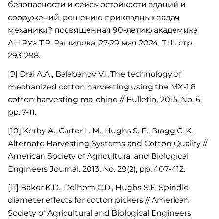
безопасности и сейсмостойкости зданий и
сооружений, решению прикладных задач
механики? посвященная 90-летию академика
АН РУз Т.Р. Рашидова, 27-29 мая 2024. Т.III. стр.
293-298.
[9] Drai A.A., Balabanov V.I. The technology of
mechanized cotton harvesting using the MX-1,8
cotton harvesting ma-chine // Bulletin. 2015, No. 6,
pp. 7-11.
[10] Kerby A., Carter L. M., Hughs S. E., Bragg C. K.
Alternate Harvesting Systems and Cotton Quality //
American Society of Agricultural and Biological
Engineers Journal. 2013, No. 29(2), pp. 407-412.
[11] Baker K.D., Delhom C.D., Hughs S.E. Spindle
diameter effects for cotton pickers // American
Society of Agricultural and Biological Engineers