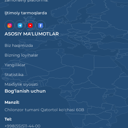
zamonaviy platforma.
Ijtimoiy tarmoqlarda
ASOSIY MA'LUMOTLAR
Biz haqimizda
Bizning loyihalar
Yangiliklar
Statistika
Maxfiylik siyosati
Bog'lanish uchun
Manzil:
Chilonzor tumani Qatortol ko'chasi 60B
Tel:
+998(55)511-44-00