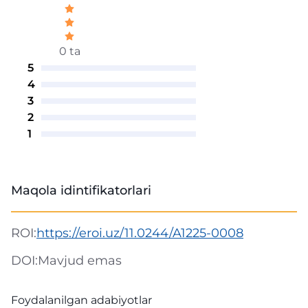
0 ta
5
4
3
2
1
Maqola idintifikatorlari
ROI:
https://eroi.uz/11.0244/A1225-0008
DOI:
Mavjud emas
Foydalanilgan adabiyotlar