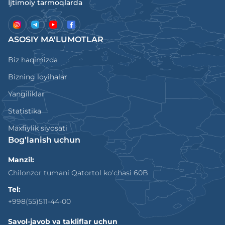
Ijtimoiy tarmoqlarda
ASOSIY MA'LUMOTLAR
Biz haqimizda
Bizning loyihalar
Yangiliklar
Statistika
Maxfiylik siyosati
Bog'lanish uchun
Manzil:
Chilonzor tumani Qatortol ko'chasi 60B
Tel:
+998(55)511-44-00
Savol-javob va takliflar uchun