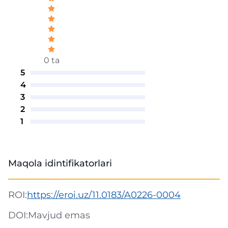
0 ta
5
4
3
2
1
Maqola idintifikatorlari
ROI:
https://eroi.uz/11.0183/A0226-0004
DOI:
Mavjud emas