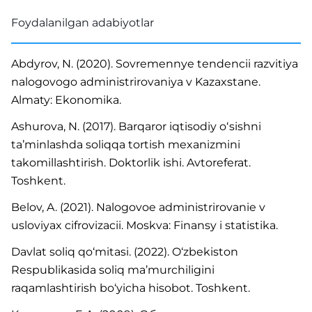
Foydalanilgan adabiyotlar
Abdyrov, N. (2020). Sovremennye tendencii razvitiya
nalogovogo administrirovaniya v Kazaxstane.
Almaty: Ekonomika.
Ashurova, N. (2017). Barqaror iqtisodiy oʻsishni
taʼminlashda soliqqa tortish mexanizmini
takomillashtirish. Doktorlik ishi. Avtoreferat.
Toshkent.
Belov, A. (2021). Nalogovoe administrirovanie v
usloviyax cifrovizacii. Moskva: Finansy i statistika.
Davlat soliq qo‘mitasi. (2022). O‘zbekiston
Respublikasida soliq ma’murchiligini
raqamlashtirish bo‘yicha hisobot. Toshkent.