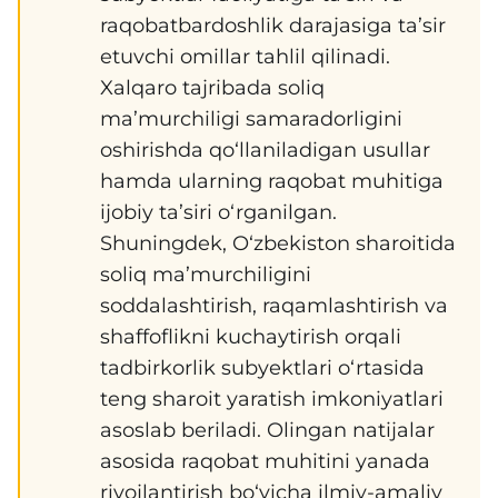
raqobatbardoshlik darajasiga ta’sir
etuvchi omillar tahlil qilinadi.
Xalqaro tajribada soliq
ma’murchiligi samaradorligini
oshirishda qo‘llaniladigan usullar
hamda ularning raqobat muhitiga
ijobiy ta’siri o‘rganilgan.
Shuningdek, O‘zbekiston sharoitida
soliq ma’murchiligini
soddalashtirish, raqamlashtirish va
shaffoflikni kuchaytirish orqali
tadbirkorlik subyektlari o‘rtasida
teng sharoit yaratish imkoniyatlari
asoslab beriladi. Olingan natijalar
asosida raqobat muhitini yanada
rivojlantirish bo‘yicha ilmiy-amaliy