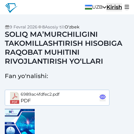
Kirish
UZB
9 Fevral 2026
8
Asosiy til
:
O'zbek
SOLIQ MAʼMURCHILIGINI
TAKOMILLASHTIRISH HISOBIGA
RAQOBAT MUHITINI
RIVOJLANTIRISH YOʻLLARI
Fan yo'nalishi
:
6989ac4fdfec2.pdf
PDF