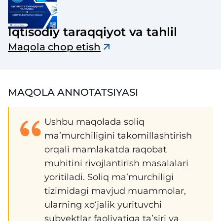
Iqtisodiy taraqqiyot va tahlil
Maqola chop etish
MAQOLA ANNOTATSIYASI
Ushbu maqolada soliq
ma’murchiligini takomillashtirish
orqali mamlakatda raqobat
muhitini rivojlantirish masalalari
yoritiladi. Soliq ma’murchiligi
tizimidagi mavjud muammolar,
ularning xo‘jalik yurituvchi
subyektlar faoliyatiga ta’siri va