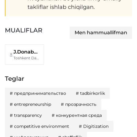
takliflar ishlab chiqilgan.
MUALIFLAR
Men hammuallifman
J.Donaboyev
Toshkent Davlat iqtisodiyot universiteti
Teglar
#
предпринимательство
#
tadbirkorlik
#
entrepreneurship
#
прозрачность
#
transparency
#
конкурентная среда
#
competitive environment
#
Digitization