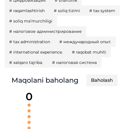
#
цифровизация
#
shaffoflik
#
raqamlashtirish
#
soliq tizimi
#
tax system
#
soliq ma’murchiligi
#
налоговое администрирование
#
tax administration
#
международный опыт.
#
international experience.
#
raqobat muhiti
#
xalqaro tajriba.
#
налоговая система
Maqolani baholang
Baholash
0