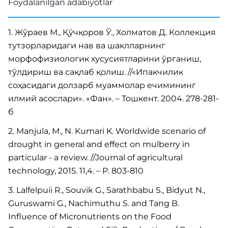
Foydalanilgan adabiyotlar
1. Жўраев М., Қўчқоров Ў., Холматов Д. Коллекция
тутзорларидаги нав ва шаклларнинг
морфофизиологик хусусиятларини ўрганиш,
тўлдириш ва сақлаб қолиш. //«Ипакчилик
соҳасидаги долзарб муаммолар ечимининг
илмий асослари». «Фан». – Тошкент. 2004. 278-281-
б
2. Manjula, М., N. Kumari K. Worldwide scenario of
drought in general and effect on mulberry in
particular - a review. //Journal of agricultural
technology, 2015. 11,4. – P. 803-810
3. Lalfelpuii R., Souvik G., Sarathbabu S., Bidyut N.,
Guruswami G., Nachimuthu S. and Tang B.
Influence of Micronutrients on the Food