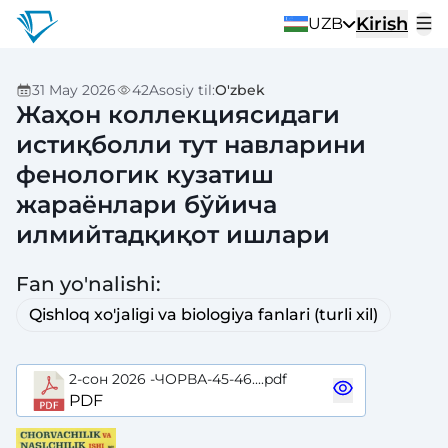
Kirish
UZB
31 May 2026
42
Asosiy til
:
O'zbek
Жаҳон коллекциясидаги
истиқболли тут навларини
фенологик кузатиш
жараёнлари бўйича
илмийтадқиқот ишлари
Fan yo'nalishi
:
Qishloq xo'jaligi va biologiya fanlari (turli xil)
2-сон 2026 -ЧОРВА-45-46....pdf
PDF