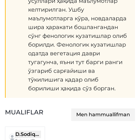
усуллари ҳақида маълумотлар
келтирилган. Ушбу
маълумотларга кўра, новдаларда
шира ҳаракати бошлангандан
сўнг фенологик кузатишлар олиб
борилди. Фенологик кузатишлар
одатда вегетация даври
тугагунча, яъни тут барги ранги
ўзгариб сарғайиши ва
тўкилишига қадар олиб
борилиши ҳақида сўз борган.
MUALIFLAR
Men hammuallifman
D.Sodiqov