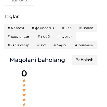
Science ID
:
FQD-0526-0186
Teglar
#
меваси
#
фенология
#
нав
#
новда
#
коллекция
#
ноёб
#
куртак
#
объектлар
#
тут
#
барги
#
гўллаши
Maqolani baholang
Baholash
0