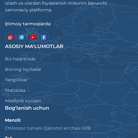
izlash va ulardan foydalanish imkonini beruvchi
zamonaviy platforma.
Ijtimoiy tarmoqlarda
ASOSIY MA'LUMOTLAR
Biz haqimizda
Bizning loyihalar
Yangiliklar
Statistika
Maxfiylik siyosati
Bog'lanish uchun
Manzil:
Chilonzor tumani Qatortol ko'chasi 60B