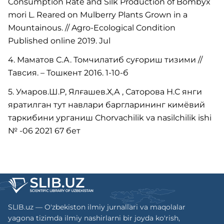
Consumption Rate and Silk Production of Bombyx
mori L. Reared on Mulberry Plants Grown in a
Mountainous. // Agro-Ecological Condition
Published online 2019. Jul
4. Маматов С.А. Томчилатиб суғориш тизими //
Тавсия. – Тошкент 2016. 1-10-б
5. Умаров.Ш.Р, Ялғашев.Х,А , Саторова Н.С янги
яратилган тут навлари баргларининг кимёвий
таркибини урганиш Сhorvаchilik va nasilchilik ishi
№ -06 2021 67 бет
SLIB.uz — O'zbekiston ilmiy jurnallari va maqolalar
yagona tizimda ilmiy nashirlarni bir joyda ko'rish,