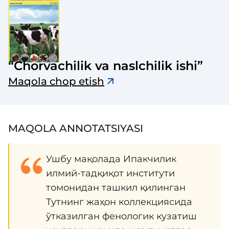
“Chorvachilik va naslchilik ishi”
Maqola chop etish
MAQOLA ANNOTATSIYASI
Ушбу мақолада Ипакчилик
илмий-тадқиқот институти
томонидан ташкил қилинган
Тутнинг жаҳон коллекциясида
ўтказилган фенологик кузатиш