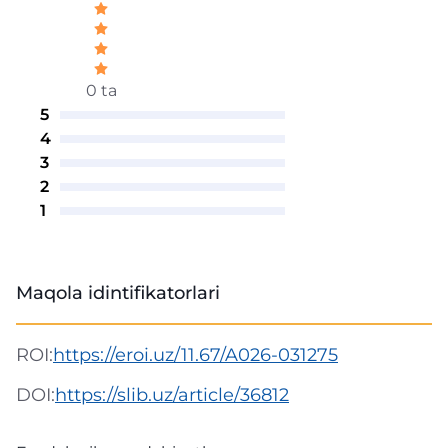
0 ta
5
4
3
2
1
Maqola idintifikatorlari
ROI:
https://eroi.uz/11.67/A026-031275
DOI:
https://slib.uz/article/36812