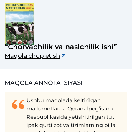
“Chorvachilik va naslchilik ishi”
Maqola chop etish
MAQOLA ANNOTATSIYASI
Ushbu maqolada keltirilgan
ma’lumotlarda Qoraqalpog‘iston
Respublikasida yetishitirilgan tut
ipak qurti zot va tizimlarning pilla