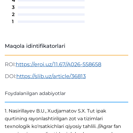
4
3
2
1
Maqola idintifikatorlari
ROI:
https://eroi.uz/11.67/A026-558658
DOI:
https://slib.uz/article/36813
Foydalanilgan adabiyotlar
1. Nasirillayev B.U., Xudjamatov S.X. Tut ipak
qurtining rayonlashtirilgan zot va tizimlari
texnologik ko‘rsatkichlari qiyosiy tahlili. //Agrar fan