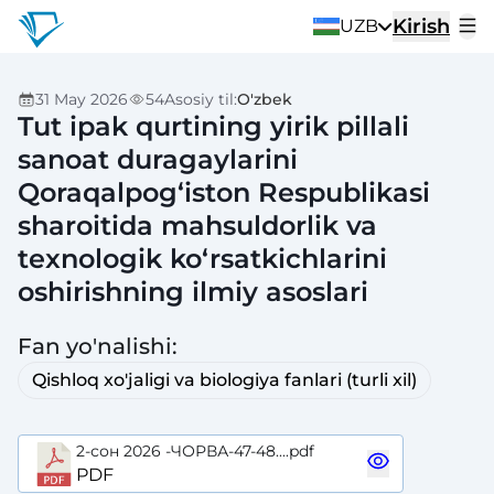
Kirish
UZB
31 May 2026
54
Asosiy til
:
O'zbek
Tut ipak qurtining yirik pillali
sanoat duragaylarini
Qoraqalpog‘iston Respublikasi
sharoitida mahsuldorlik va
texnologik ko‘rsatkichlarini
oshirishning ilmiy asoslari
Fan yo'nalishi
:
Qishloq xo'jaligi va biologiya fanlari (turli xil)
2-сон 2026 -ЧОРВА-47-48....pdf
PDF