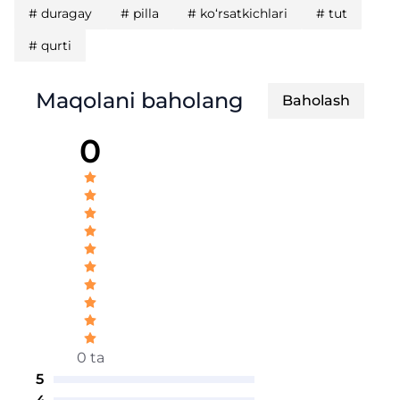
#
duragay
#
pilla
#
ko‘rsatkichlari
#
tut
#
qurti
Maqolani baholang
Baholash
0
0 ta
5