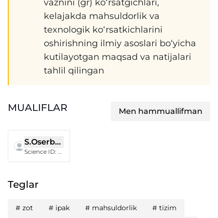
vaznini (gr) ko‘rsatgichlari,
kelajakda mahsuldorlik va
texnologik ko‘rsatkichlarini
oshirishning ilmiy asoslari bo‘yicha
kutilayotgan maqsad va natijalari
tahlil qilingan
MUALIFLAR
Men hammuallifman
S.Oserbayeva
Science ID
:
FQR-1125-0039
Teglar
#
zot
#
ipak
#
mahsuldorlik
#
tizim