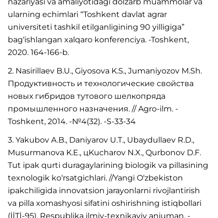
nazariyasi va amaliyotidagi dolzarb muammolar va
ularning echimlari “Toshkent davlat agrar
universiteti tashkil etilganligining 90 yilligiga”
bag‘ishlangan xalqaro konferenciya. -Toshkent,
2020. 164-166-b.
2. Nasirillaev B.U., Giyosova K.S., Jumaniyozov M.Sh.
Продуктивность и технологические свойства
новых гибридов тутового шелкопряда
промышленного назначения. // Agro-ilm. -
Toshkent, 2014. -№4(32). -S-33-34
3. Yakubov A.B., Daniyarov U.T., Ubaydullaev R.D.,
Musurmanova K.E., цKucharov N.X., Qurbonov D.F.
Tut ipak qurti duragaylarining biologik va pillasining
texnologik ko‘rsatgichlari. //Yangi O‘zbekiston
ipakchiligida innovatsion jarayonlarni rivojlantirish
va pilla xomashyosi sifatini oshirishning istiqbollari
(İİTİ-95). Respublika ilmiy-texnikaviy anjuman. -