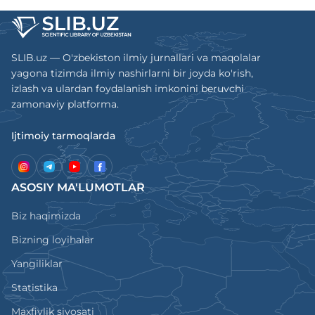
SLIB.uz — O'zbekiston ilmiy jurnallari va maqolalar
yagona tizimda ilmiy nashirlarni bir joyda ko'rish,
izlash va ulardan foydalanish imkonini beruvchi
zamonaviy platforma.
Ijtimoiy tarmoqlarda
ASOSIY MA'LUMOTLAR
Biz haqimizda
Bizning loyihalar
Yangiliklar
Statistika
Maxfiylik siyosati