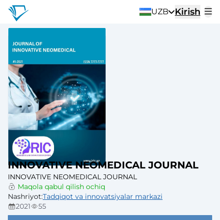
Kirish
UZB
INNOVATIVE NEOMEDICAL JOURNAL
INNOVATIVE NEOMEDICAL JOURNAL
Maqola qabul qilish ochiq
Nashriyot
:
Tadqiqot va innovatsiyalar markazi
2021
55