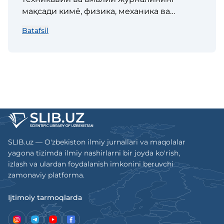
мақсади кимё, физика, механика ва
композит материаллар технологияси,
Batafsil
шунингдек улардан машинасозлик ва
асбобсозлик, электротехника,
металлургия, тоғ-кон ҳамда нефт ва газ
саноатида фойдаланиш учун материаллар
ва буюмлар ишлаб чиқариш соҳасидаги
композицион материаллар тармоғининг
муаммоларига бағишланган мақолаларни
чоп этишдан иборат.
SLIB.uz — O'zbekiston ilmiy jurnallari va maqolalar
yagona tizimda ilmiy nashirlarni bir joyda ko'rish,
izlash va ulardan foydalanish imkonini beruvchi
zamonaviy platforma.
Ijtimoiy tarmoqlarda