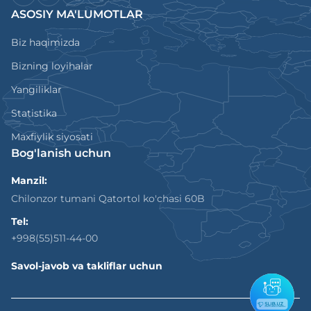
ASOSIY MA'LUMOTLAR
Biz haqimizda
Bizning loyihalar
Yangiliklar
Statistika
Maxfiylik siyosati
Bog'lanish uchun
Manzil:
Chilonzor tumani Qatortol ko'chasi 60B
Tel:
+998(55)511-44-00
Savol-javob va takliflar uchun