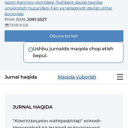
Islom Karimov nomidagi Toshkent davlat texnika
universiteti huzuridagi Fan va taraqqiyot davlat unitar
korxonasi
Print ISSN
:
2091-5527
1998
68
Obuna bo'lish
Ushbu jurnalda maqola chop etish
bepul.
Jurnal haqida
Maqola yuborish
JURNAL HAQIDA
"Композицион материаллар" илмий-
техникавий ва амалий журналининг