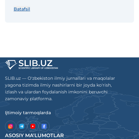
тарғиб этиш, ҳамда тажрибавий ва клиник
Batafsil
тиббиет йўналишлари бўйича илмий
мақолалар чоп этиш, тажриба алмашиш,
илмий хроникани чоп этиш,
монографияларга тақриз бериш ва
бошқалар.
SLIB.uz — O'zbekiston ilmiy jurnallari va maqolalar
yagona tizimda ilmiy nashirlarni bir joyda ko'rish,
izlash va ulardan foydalanish imkonini beruvchi
zamonaviy platforma.
Ijtimoiy tarmoqlarda
ASOSIY MA'LUMOTLAR