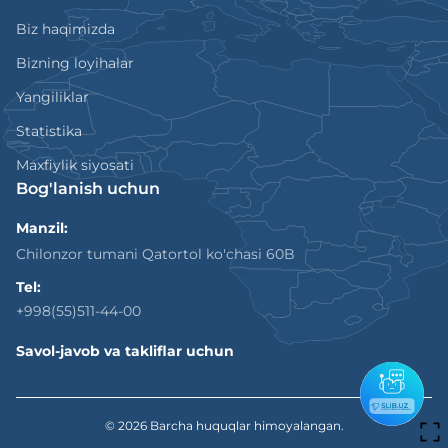
Biz haqimizda
Bizning loyihalar
Yangiliklar
Statistika
Maxfiylik siyosati
Bog'lanish uchun
Manzil:
Chilonzor tumani Qatortol ko'chasi 60B
Tel:
+998(55)511-44-00
Savol-javob va takliflar uchun
© 2026
Barcha huquqlar himoyalangan.