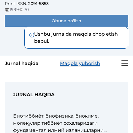
Print ISSN
:
2091-5853
1999
70
Obuna bo'lish
Ushbu jurnalda maqola chop etish
bepul.
Jurnal haqida
Maqola yuborish
JURNAL HAQIDA
Биотиббиёт, биофизика, биокиме,
молекуляр тиббиёт соҳаларидаги
фундаментал илмий изланишларни