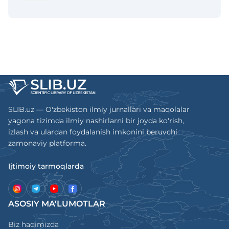
avgustdagi 292-sonli buyrugʻi bilan tasdiqlandi. Mazkur
jurnal Ommaviy axborot vositasi sifatida 2017-yil 18-
oktyabrda Oʻzbekiston Matbuot va axborot agentligida
0937-raqam bilan roʻyxatga olinib, Oʻzbekiston Respublikasi
Vazirlar Mahkamasi huzuridagi Oliy Attestatsiya
komisssiyasi Rayosatining 2017-yil 28 dekabrdagi 247/6-
son qarori bilan texnika fanlari boʻyicha disssertatsiyalar
asosiy ilmiy natijalarini chop etish tavsiya etilgan ilmiy
SLIB.uz — O'zbekiston ilmiy jurnallari va maqolalar
nashrlar roʻyxatiga kiritildi. Mazkur jurnalning 2018-yilda 2
yagona tizimda ilmiy nashirlarni bir joyda ko'rish,
ta, 2019-yilda 1 ta soni nashr etildi.
izlash va ulardan foydalanish imkonini beruvchi
zamonaviy platforma.
Ijtimoiy tarmoqlarda
ASOSIY MA'LUMOTLAR
Biz haqimizda