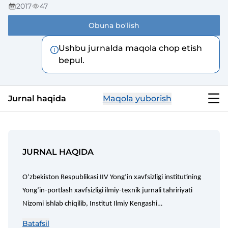
2017
47
Obuna bo'lish
Ushbu jurnalda maqola chop etish
bepul.
Jurnal haqida
Maqola yuborish
JURNAL HAQIDA
Oʻzbekiston Respublikasi IIV Yongʻin xavfsizligi institutining
Yongʻin-portlash xavfsizligi ilmiy-texnik jurnali tahririyati
Nizomi ishlab chiqilib, Institut Ilmiy Kengashi
muhokamasida maʼqullanib, Institutning 2017 yil 14-
Batafsil