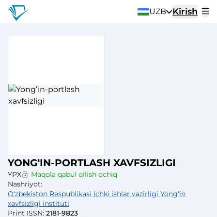
Kirish
UZB
YONGʻIN-PORTLASH XAVFSIZLIGI
YPX
Maqola qabul qilish ochiq
Nashriyot
:
Oʻzbekiston Respublikasi Ichki ishlar vazirligi Yongʻin
xavfsizligi instituti
Print ISSN
:
2181-9823