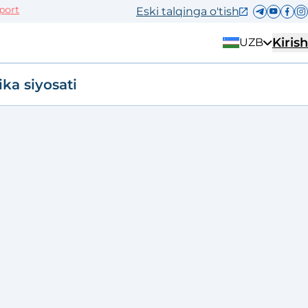
t
Eski talqinga o'tish
Kirish
UZB
ika siyosati