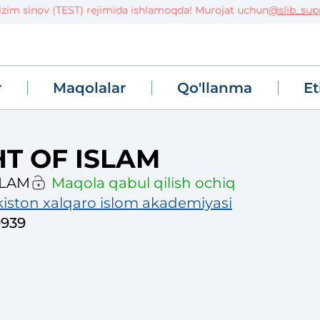
m sinov (TEST) rejimida ishlamoqda! Murojat uchun
@slib_suppor
r
Maqolalar
Qo'llanma
Et
HT OF ISLAM
SLAM
Maqola qabul qilish ochiq
iston xalqaro islom akademiyasi
9939