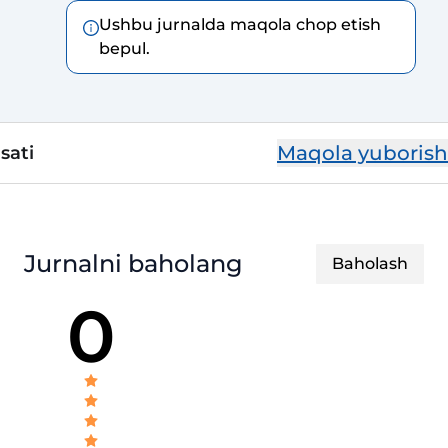
Ushbu jurnalda maqola chop etish
bepul.
Maqola yuborish
sati
Jurnalni baholang
Baholash
0