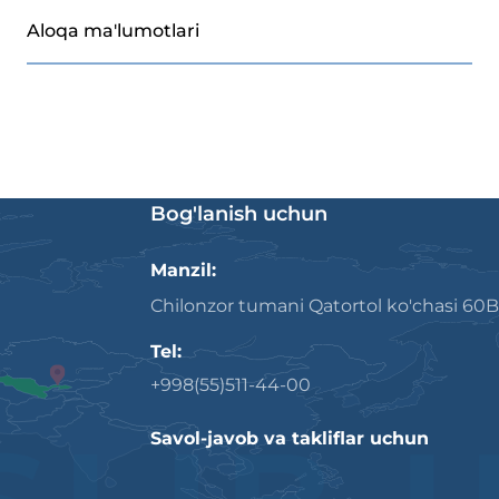
Aloqa ma'lumotlari
Bog'lanish uchun
Manzil:
Chilonzor tumani Qatortol ko'chasi 60B
Tel:
+998(55)511-44-00
Savol-javob va takliflar uchun