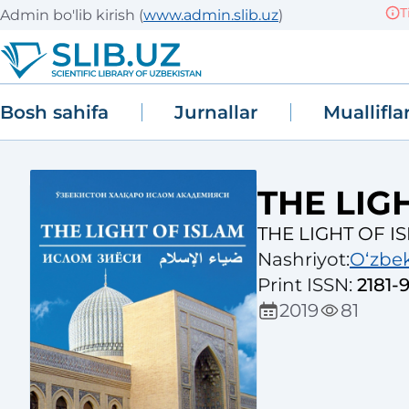
Tizi
Admin bo'lib kirish
(
www.admin.slib.uz
)
Bosh sahifa
Jurnallar
Muallifla
THE LIG
THE LIGHT OF I
Nashriyot
:
Oʻzbek
Print ISSN
:
2181-
2019
81