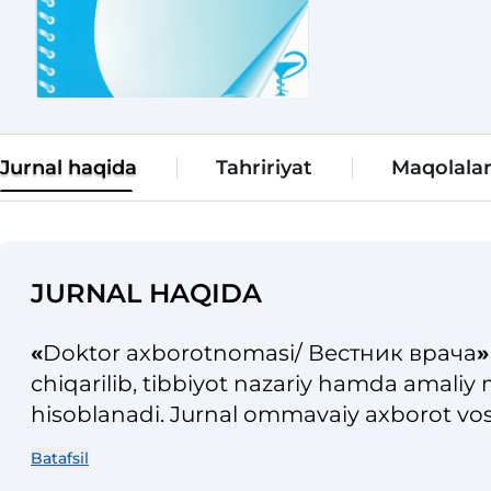
Jurnal haqida
Tahririyat
Maqolala
JURNAL HAQIDA
«
Doktor axborotnomasi/ Вестник врача
chiqarilib, tibbiyot nazariy hamda amaliy
hisoblanadi. Jurnal ommavaiy axborot vosi
roʻyxatidan oʻtkazilgan (№ 09-35, 01.07.20
Batafsil
roʻyxatga olish raqami (ISSN 2181-466X) m