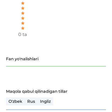
0 ta
Fan yo'nalishlari
Maqola qabul qilinadigan tillar
O'zbek
Rus
Ingliz