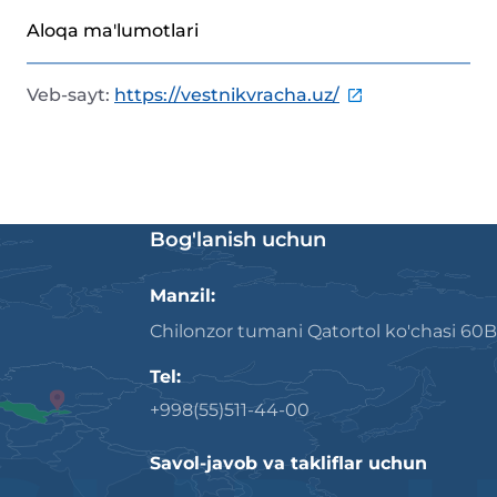
Aloqa ma'lumotlari
Veb-sayt
:
https://vestnikvracha.uz/
Bog'lanish uchun
Manzil:
Chilonzor tumani Qatortol ko'chasi 60B
Tel:
+998(55)511-44-00
Savol-javob va takliflar uchun