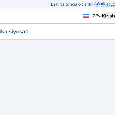
Eski talqinga o'tish
Kirish
UZB
ika siyosati