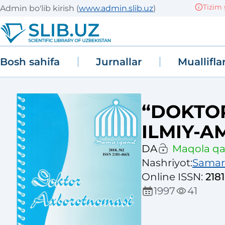
Tizim sin
Admin bo'lib kirish
(
www.admin.slib.uz
)
Bosh sahifa
Jurnallar
Muallifla
“DOKTO
ILMIY-A
DA
Maqola qab
Nashriyot
:
Samarq
Online ISSN
:
218
1997
41