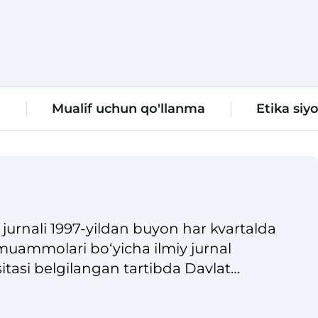
r
Mualif uchun qo'llanma
Etika siyo
»
jurnali 1997-yildan buyon har kvartalda
 muammolari boʻyicha ilmiy jurnal
tasi belgilangan tartibda Davlat
16-y.). Nashrning xalqaro standart
avjud.