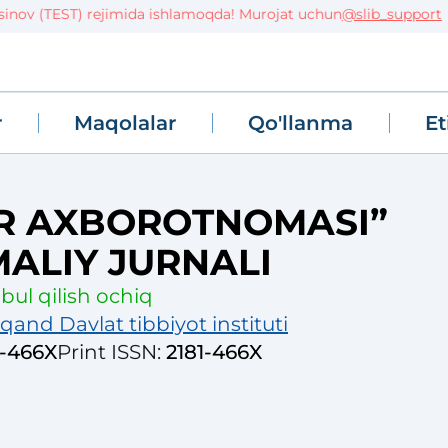
ov (TEST) rejimida ishlamoqda! Murojat uchun
@slib_support
r
Maqolalar
Qo'llanma
Et
R AXBOROTNOMASI”
MALIY JURNALI
ul qilish ochiq
and Davlat tibbiyot instituti
1-466X
Print ISSN
:
2181-466X