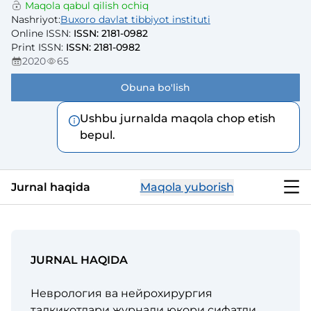
Maqola qabul qilish ochiq
Nashriyot
:
Buxoro davlat tibbiyot instituti
Online ISSN
:
ISSN: 2181-0982
Print ISSN
:
ISSN: 2181-0982
2020
65
Obuna bo'lish
Ushbu jurnalda maqola chop etish
bepul.
Jurnal haqida
Maqola yuborish
JURNAL HAQIDA
Неврология ва нейрохирургия
тадқиқотлари журнали юқори сифатли