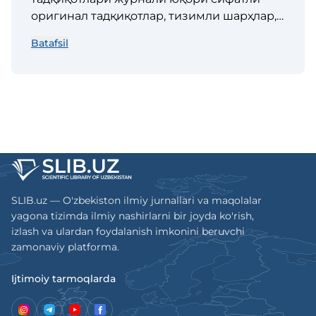
оригинал тадқиқотлар, тизимли шарҳлар,
мета-таҳлиллар ва илмий-амалий
Batafsil
изланиларни тезкор нашр этиш орқали
илм-фани ва амалиётни
ривожлантиришга бағишланган тадқиқот
ва клиник амалиёт билан шуғулланувчи
неврология ва нейрохирургия соҳасидаги
мутахассислар учун мўлжалланган.
Неврология ва нейрохирургия
тадқиқотлари журнали унинг мазмунига
очиқ кириш имконияти билан ушбу
SLIB.uz — O'zbekiston ilmiy jurnallari va maqolalar
соҳадаги тадқиқотларни глобал
yagona tizimda ilmiy nashirlarni bir joyda ko'rish,
аудиторияга кенг тарқатиш имкониятини
izlash va ulardan foydalanish imkonini beruvchi
беради
zamonaviy platforma.
Ijtimoiy tarmoqlarda