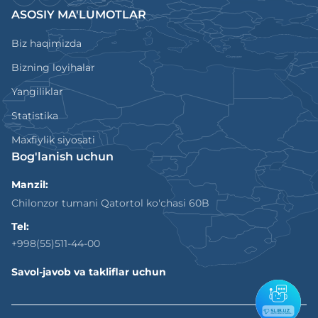
ASOSIY MA'LUMOTLAR
Biz haqimizda
Bizning loyihalar
Yangiliklar
Statistika
Maxfiylik siyosati
Bog'lanish uchun
Manzil:
Chilonzor tumani Qatortol ko'chasi 60B
Tel:
+998(55)511-44-00
Savol-javob va takliflar uchun